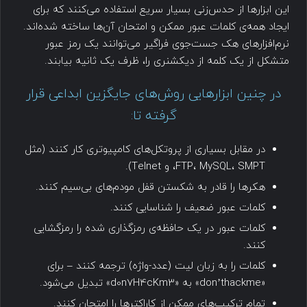
این ابزارها از حدس‌زنی بسیار سریع استفاده می‌کنند که برای
ایجاد همه‌ی کلمات عبور ممکن و امتحان آن‌ها ساخته شده‌اند.
نرم‌افزارهای هک جست‌جوی فراگیر می‌توانند یک رمز عبور
متشکل از یک کلمه از دیکشنری را، ظرف یک ثانیه بیابند.
در چنین ابزارهایی روش‌های جایگزین ابداعی قرار
گرفته تا:
در مقابل بسیاری از پروتکل‌های کامپیوتری کار کنند (مثل
FTP، MySQL، SMPT، و Telnet).
هکرها را قادر به شکستن قفل مودم‌های بی‌سیم کنند.
کلمات عبور ضعیف را شناسایی کنند.
کلمات عبور در یک حافظه‌ی رمزگذاری شده را رمزگشایی
کنند.
کلمات را به زبان لیت (عدد-واژه) ترجمه کنند – برای
«don’thackme» به «d0n7H4cKm3» تبدیل می‌شود.
تمام ترکیب‌های ممکن از کاراکترها را امتحان کنند.