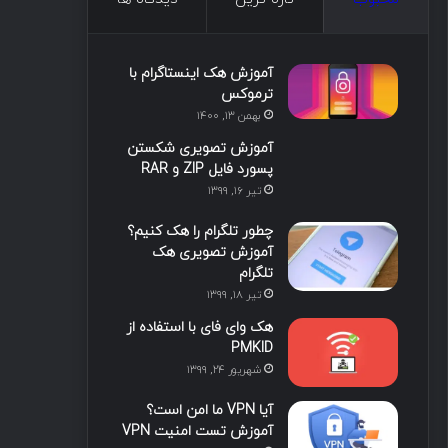
س
ک
ی
س
ر
د
و
ت
ا
آموزش هک اینستاگرام با
ا
ب
ا
م
ترموکس
بهمن ۱۳, ۱۴۰۰
ی
گ
آموزش تصویری شکستن
ن
ر
پسورد فایل ZIP و RAR
تیر ۱۶, ۱۳۹۹
ا
چطور تلگرام را هک کنیم؟
م
آموزش تصویری هک
تلگرام
تیر ۱۸, ۱۳۹۹
هک وای فای با استفاده از
PMKID
شهریور ۲۴, ۱۳۹۹
آیا VPN ما امن است؟
آموزش تست امنیت VPN