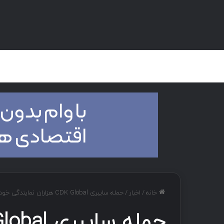
صفحه اصلی
هک و تست نفوذ
دان
خانه
/
اخبار
/
حمله سایبری CDK Global هزاران نمایندگی خودرو در ایالات متحده را تحت تأثیر قرارداد.