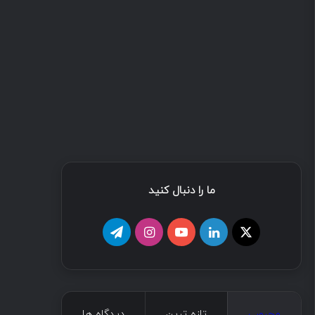
ما را دنبال کنید
ا
ل
ی
ا
ت
ی
ی
و
ی
ل
ک
ن
ت
ن
گ
محبوب
تازه ترین
دیدگاه ها