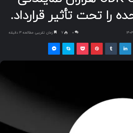
ه را تحت تأثیر قرارداد.
۰
7
زمان تقریبی مطالعه 3 دقیقه
یکس
لینکداین
تامبلر
پینتریست
پاکت
اسکایپ
مسنجر