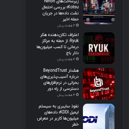
زیرساخت‌های Nihon
Kotsu؛ بررسی احتمال
نشت داده‌ها در جریان
حمله اخیر
3 هفته پیش
اعتراف تکان‌دهنده هکر
Ryuk: از حمله به مراکز
درمانی تا کسب میلیون‌ها
دلار باج
4 هفته پیش
هشدار BeyondTrust
درباره آسیب‌پذیری‌های
بحرانی در نرم‌افزارهای
دسترسی از راه دور
4 هفته پیش
نفوذ سایبری به سیستم
ایمیل KDDI؛ داده‌های
میلیون‌ها کاربر در معرض
خطر