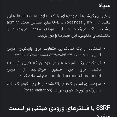
سیاه
برخی اپلیکیشن‌ها ورودی‌های را که حاوی host name هایی
مانند 127.0.0.1 و localhost، یا URL های حساس مانند /admin
باشند، بلاک می‌کنند. در این مواقع، معمولا می‌توانید با
تکنیک‌های متنوعی، این فیلترها را دور بزنید:
استفاده از یک نمادگذاری متفاوت برای واردکردن آدرس
آی‌پی 0.0.1؛ مانند 2130706433، 017700000001 یا 127.1
ثبت‌کردن یک نام دامنه برای خودتان که آی‌پی آن 0.0.1
باشد. برای این منظور می‌توانید از آدرس
spoofed.burpcollaborator.net هم استفاده کنید.
مبهم‌سازی استرینگ‌های بلاک‌شده از طریق انکودینگ URL
یا بزرگ و کوچک کردن حروف (case varitation)
SSRF با فیلترهای ورودی مبتنی بر لیست
سفید