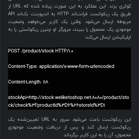
کوئری بزند. این عملکرد به این صورت پیاده شده که URL از
طریق یک ریکوئست فرانت‌اند HTTP به اندپوینت بک‌اند API
مربوطه ارسال می‌شود. وقتی یک کاربر می‌خواهد وضعیت
موجودی یک محصول را ببیند، مرورگر او چنین ریکوئستی را به
اپلیکیشن ارسال می‌کند:
POST /product/stock HTTP/1.0
Content-Type: application/x-www-form-urlencoded
Content-Length: 118
stockApi=http://stock.weliketoshop.net:8080/product/sto
ck/check%3FproductId%3D6%26store
Id
%3D1
این ریکوئست باعث می‌شود سرور به URL تعیین‌شده یک
ریکوئست ارسال کند و پس از دریافت وضعیت موجودی
محصول، آن را به این کاربر برگرداند.