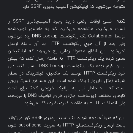
متوجه می‌شوید که اپلیکیشن آسیب پذیری SSRF دارد.
نکته
: خیلی اوقات وقتی دارید وجود آسیب‌پذیری SSRF را
تست می‌کنید، مشاهده می‌کنید که به دامنه‌ی تولیدشده
توسط Collaborator یک ریکوئست DNS Lookup زده می‌شود،
ولی بعد از آن هیچ ریکوئست HTTP به آن دامنه ارسال
نمی‌شود. این اتفاق معمولا زمانی رخ می‌دهد که اپلیکیشن
سعی کرده یک ریکوئست HTTP به دامنه ارسال کند، که پیش
از آن لازم بوده یک ریکوئست DNS Lookup ارسال کند، ولی
خود ریکوئست HTTP توسط یک مکانیزم فیلترینگ در سطح
شبکه (مثل فایروال) بلاک شده است. این مساله‌ی نسبتاً رایجی
است که به خاطر نیاز به ترافیک خروجی DNS برای انجام
کارهای مختلف، زیرساخت اجازه‌ی خروج ترافیک DNS را می‌دهد،
ولی اتصالات HTTP به مقاصد غیرمنتظره بلاک می‌شود.
این که صرفاً متوجه شوید یک آسیب‌پذیری SSRF کور می‌تواند
باعث ارسال ریکوئست‌های HTTP به صورت out-of-band شود،
به خودی‌خود امکان اکسپلویت را به وجود نمی‌آورد. از آن‌جایی