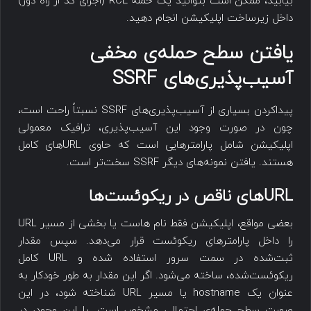
بیابید، ممکن است بتوانید یک حمله RCE (اجرای کد از راه دور)
داخل زیرساخت اپلیکیشن انجام دهید.
یافتن سطح حمله‌ی مخفی
آسیب‌پذیری‌های SSRF
پیداکردن بسیاری از آسیب‌پذیری‌های SSRF نسبتاً راحت است،
چون در صورت وجود این آسیب‌پذیری، ترافیک معمولی
اپلیکیشن شامل پارامترهایی است که حاوی URLهای کامل
هستند. یافتن نمونه‌های دیگر SSRF سخت‌تر است.
URLهای ناقص در ریکوئست‌ها
بعضی مواقع، اپلیکیشن فقط نام هاست یا بخشی از مسیر URL
را داخل پارامترهای ریکوئست قرار می‌دهد. سپس مقدار
ثبت‌شده در سمت سرور استفاده شده و URL کامل
ریکوئست‌شده، ساخته می‌شود. اگر این مقدار به طور خودکار به
عنوان یک hostname یا مسیر URL شناخته شود، در این
صورت سطح حمله‌ی احتمالی مشخص است. با این وجود، در