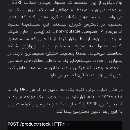
نوع دیگری از این اعتمادها که معمولا زمینه‌ی حملات SSRF را
به وجود می‌آورند، مربوط به مواقعی است که سرور اپلیکیشن
می‌تواند با سیستم‌های بک‌اند دیگری تعامل کند که به‌طور
مستقیم در دسترس کاربران نیستند. این سیستم‌ها معمولا
آدرس‌های IP خصوصی non-routable دارند (یعنی از خارج شبکه
نمی‌توان با آن‌ها ارتباط برقرار کرد). از آن‌جایی که سیستم‌های
بک‌اند معمولا به صورت مستقیم توسط توپولوژی شبکه
محافظت می‌شوند، عمدتاً وضعیت امنیتی ضعیف‌تری دارند. در
بسیاری از موارد، سیستم‌های بک‌اند داخلی عملکردهای حساسی
را انجام می‌دهند که هرکس بتواند با این سیستم‌ها تعامل کند،
بدون احراز هویت به آن‌ها دسترسی دارد.
در مثال قبلی، فرض کنید یک رابط ادمین در آدرس URL بک‌اند
192.168.0.68/admin قرار دارد. در این صورت یک مهاجم می‌تواند
آسیب‌پذیری SSRF را اکسپلویت کند و با ارسال ریکوئست زیر،
به این رابط ادمین دسترسی پیدا کند:
POST /product/stock HTTP/1.0