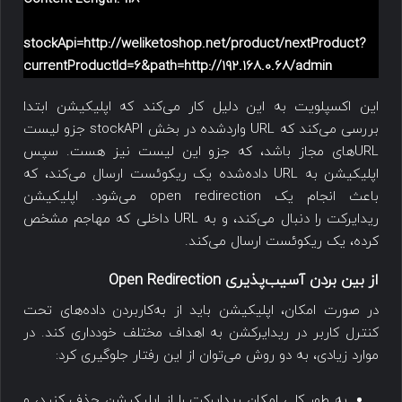
stockApi=http://weliketoshop.net/product/nextProduct?
currentProductId=6&path=http://192.168.0.68/admin
این اکسپلویت به این دلیل کار می‌کند که اپلیکیشن ابتدا
بررسی می‌کند که URL واردشده در بخش stockAPI جزو لیست
URLهای مجاز باشد، که جزو این لیست نیز هست. سپس
اپلیکیشن به URL داده‌شده یک ریکوئست ارسال می‌کند، که
باعث انجام یک open redirection می‌شود. اپلیکیشن
ریدایرکت را دنبال می‌کند، و به URL داخلی که مهاجم مشخص
کرده، یک ریکوئست ارسال می‌کند.
از بین بردن آسیب‌پذیری Open Redirection
در صورت امکان، اپلیکیشن باید از به‌کاربردن داده‌های تحت
کنترل کاربر در ریدایرکشن به اهداف مختلف خودداری کند. در
موارد زیادی، به دو روش می‌توان از این رفتار جلوگیری کرد:
به طور کلی امکان ریدایرکت را از اپلیکیشن حذف کنید، و