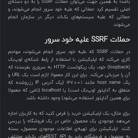
باشد؛ به همین جهت می‌توان حملات SSRF را به دو دسته‌ی
اصلی تقسیم کرد: حملاتی که علیه خود سرور انجام می‌شوند، و
حملاتی که علیه سیستم‌های بک‌اند دیگر در سازمان انجام
می‌شوند.
حملات SSRF علیه خود سرور
در حملات SSRF که علیه خود سرور انجام می‌شوند، مهاجم
کاری می‌کند که اپلیکیشن با استفاده از رابط شبکه‌ی لوپ‌بک
(loopback) خود، یک ریکوئست HTTP به سروری بفرستد؛ که
آن را میزبانی می‌کند. برای این کار معمولا لازم است یک URL و
یک host name مانند 127.0.0.1 (یک آدرس IP رزروشده که
متعلق به آداپتور لوپ‌بک است) یا localhost (نامی که معمولا
برای همین آداپتور استفاده می‌شود) وجود داشته باشد.
برای مثال، یک اپلیکیشن خرید را فرض کنید که به کاربران اجازه
می‌دهد موجودی یک محصول خاص در یک فروشگاه را بررسی
کنند. اپلیکیشن برای تهیه‌ی اطلاعات موجودی محصول، بسته
به محصول و فروشگاه، باید به REST APIهای بک‌اند مختلفی