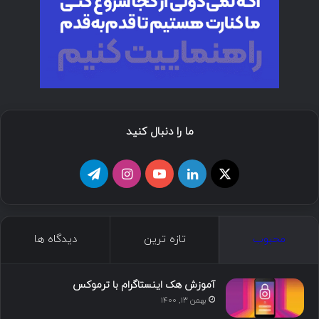
ما را دنبال کنید
ا
ل
ی
ا
ت
ی
ی
و
ی
ل
ک
ن
ت
ن
گ
محبوب
تازه ترین
دیدگاه ها
س
ک
ی
س
ر
د
و
ت
ا
آموزش هک اینستاگرام با ترموکس
بهمن ۱۳, ۱۴۰۰
ا
ب
ا
م