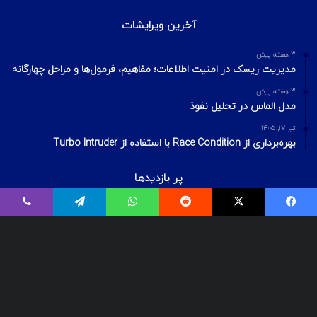
آخرین ویرایشات
3 هفته پیش
مدیریت ریسک در امنیت اطلاعات؛ مفاهیم، فرمول‌ها و مراحل چهارگانه
3 هفته پیش
مدل الماس در تحلیل نفوذ
تیر ۱۷, ۱۴۰۵
بهره‌برداری از Race Condition با استفاده از Turbo Intruder
پر بازدیدها
اردیبهشت ۲۰, ۱۴۰۰
فیسبوک
ایکس
Reddit
واتس آپ
تلگرام
وایبر
بیت‌لاکر چیست؟ شکستن قفل درایو Bitlocker
اسفند ۲۹, ۱۴۰۱
معرفی ۱۸ ابزار OSINT برای تست‌نفوذ
تیر ۱۶, ۱۳۹۹
VPS رایگان – دریافت سرور مجازی رایگان