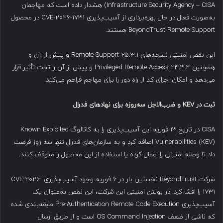
Infrastructure Security Agency – CISA) هشدار داده است که مهاجمان
به‌صورت فعال در حال بهره‌برداری از آسیب‌پذیری CVE-2026-1731 در محصول
BeyondTrust Remote Support هستند.
این نقص امنیتی نسخه‌های Remote Support 25.3.1 و پیش از آن و
همچنین Privileged Remote Access 24.3.4 و پیش از آن را تحت تأثیر قرار
می‌دهد و امکان اجرای کد از راه دور را برای مهاجم فراهم می‌کند.
ثبت در
KEV
و ضرب‌الاجل سه‌روزه برای نهادهای فدرال
CISA در تاریخ ۱۳ فوریه این آسیب‌پذیری را به کاتالوگ Known Exploited
Vulnerabilities (KEV) اضافه کرد و به سازمان‌های فدرال تنها سه روز فرصت
داد تا وصله امنیتی را اعمال کرده یا استفاده از این محصول را متوقف کنند.
شرکت BeyondTrust نخستین بار در ۶ فوریه وجود آسیب‌پذیری CVE-2026-
1731 را افشا کرد. در بولتن امنیتی این شرکت، این نقص به‌عنوان یک
آسیب‌پذیری Pre-Authentication Remote Code Execution طبقه‌بندی شده
که ناشی از ضعف OS Command Injection است و از طریق ارسال