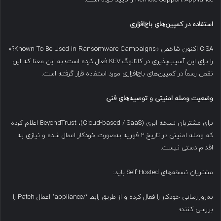
استفاده در کمپین‌های باج‌افزاری
CISA اکنون شاخص «Known To Be Used in Ransomware Campaigns?»
را برای این آسیب‌پذیری در کاتالوگ KEV فعال کرده است؛ به این معنا که این
نقص رسماً در کمپین‌های باج‌افزاری مورد استفاده قرار گرفته است.
وضعیت وصله امنیتی و توصیه‌های فنی
برای مشتریان نسخه ابری (Cloud-based / SaaS)، BeyondTrust اعلام کرده
که وصله امنیتی در تاریخ ۲ فوریه به‌صورت خودکار اعمال شده و نیازی به
اقدام دستی نیست.
مشتریان نسخه‌های Self-Hosted باید:
به‌روزرسانی خودکار را فعال کرده و از طریق رابط ‘/appliance’ اعمال Patch را
بررسی کنند؛