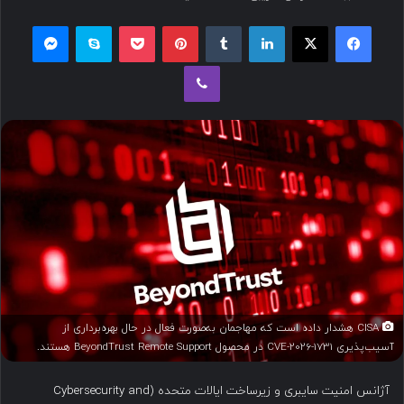
س
فیسبوک
ایکس
لینکداین
تامبلر
پینتریست
پاکت
اسکایپ
مسنجر
ا
ل
وایبر
ب
ه
ا
ی
م
ی
ل
CISA هشدار داده است که مهاجمان به‌صورت فعال در حال بهره‌برداری از
آسیب‌پذیری CVE-2026-1731 در محصول BeyondTrust Remote Support هستند.
آژانس امنیت سایبری و زیرساخت ایالات متحده (Cybersecurity and