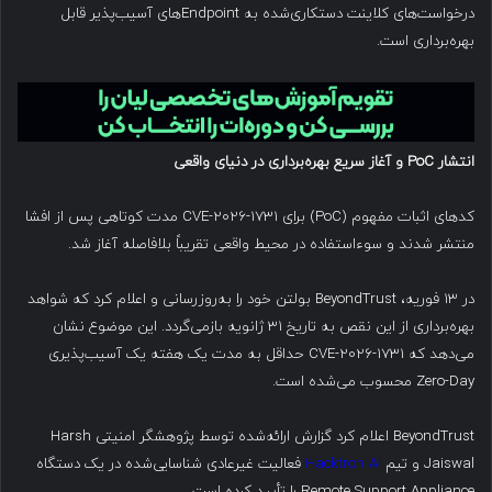
درخواست‌های کلاینت دستکاری‌شده به Endpointهای آسیب‌پذیر قابل
بهره‌برداری است.
انتشار
PoC
و آغاز سریع بهره‌برداری در دنیای واقعی
کدهای اثبات مفهوم (PoC) برای CVE-2026-1731 مدت کوتاهی پس از افشا
منتشر شدند و سوءاستفاده در محیط واقعی تقریباً بلافاصله آغاز شد.
در ۱۳ فوریه، BeyondTrust بولتن خود را به‌روزرسانی و اعلام کرد که شواهد
بهره‌برداری از این نقص به تاریخ ۳۱ ژانویه بازمی‌گردد. این موضوع نشان
می‌دهد که CVE-2026-1731 حداقل به مدت یک هفته یک آسیب‌پذیری
Zero-Day محسوب می‌شده است.
BeyondTrust اعلام کرد گزارش ارائه‌شده توسط پژوهشگر امنیتی Harsh
Jaiswal و تیم
Hacktron AI
فعالیت غیرعادی شناسایی‌شده در یک دستگاه
Remote Support Appliance را تأیید کرده است.