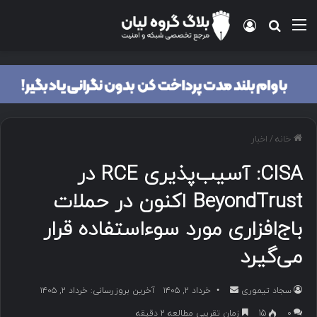
منو
ورود
جستجو برای
خانه
/
اخبار
CISA: آسیب‌پذیری RCE در
BeyondTrust اکنون در حملات
باج‌افزاری مورد سوءاستفاده قرار
می‌گیرد
سجاد تیموری
ا
خرداد ۲, ۱۴۰۵
آخرین بروزرسانی: خرداد ۲, ۱۴۰۵
ر
۰
15
زمان تقریبی مطالعه 2 دقیقه