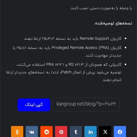
یا وصله را به‌صورت دستی نصب کنند.
نسخه‌های توصیه‌شده:
کاربران Remote Support باید به نسخه ۲۵٫۳٫۲ ارتقا دهند.
کاربران Privileged Remote Access (PRA) باید به نسخه ۲۵٫۱٫۱ یا
جدیدتر مهاجرت کنند.
کاربرانی که همچنان از RS v21.3 و PRA v22.1 استفاده می‌کنند،
توصیه می‌شود پیش از اعمال Patch، ابتدا به نسخه‌های جدیدتر ارتقا
انجام دهند.
کپی لینک
فیسبوک
ایکس
لینکداین
تامبلر
پینتریست
Reddit
VKontakte
Odnoklassniki