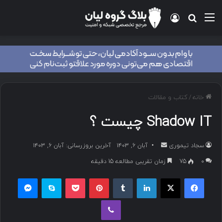
منو
ورود
جستجو برای
خانه
/
کتاب و مقالات
Shadow IT چیست ؟
سجاد تیموری
ا
آبان ۶, ۱۴۰۳
آخرین بروزرسانی: آبان ۶, ۱۴۰۳
ر
۰
75
زمان تقریبی مطالعه 15 دقیقه
س
فیسبوک
ایکس
لینکداین
تامبلر
پینتریست
پاکت
اسکایپ
مسنجر
ا
ل
وایبر
ب
ه