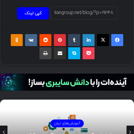
کپی لینک
فیسبوک
ایکس
لینکداین
تامبلر
پینتریست
Reddit
VKontakte
Odnoklassniki
پاکت
اسکایپ
اشتراک گذاری با ایمیل
چاپ
آموزش‌های لیان