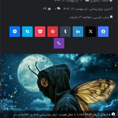
سجاد تیموری
ا
اردیبهشت ۱۶, ۱۴۰۴
ر
آخرین بروزرسانی: اردیبهشت ۱۶, ۱۴۰۴
۰
34
س
زمان تقریبی مطالعه 3 دقیقه
ا
ل
فیسبوک
ایکس
لینکداین
تامبلر
پینتریست
پاکت
اسکایپ
مسنجر
ب
وایبر
ه
ا
ی
م
ی
ل
هکرهای گروه Luna Moth با جعل هویت تیم پشتیبانی فناوری اطلاعات، به