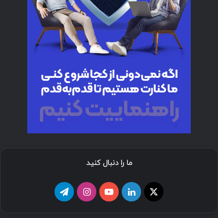
ما را دنبال کنید
ا
ل
ی
ا
ت
ی
ی
و
ی
ل