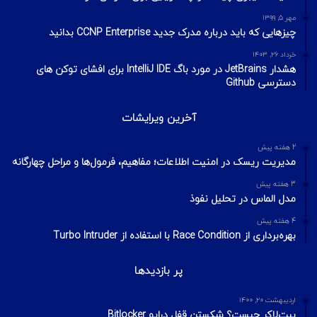
مهر ۵, ۱۳۹۹
چیزهایی که باید درباره مدرک جدید CCNP Enterprise بدانید
خرداد ۲۶, ۱۴۰۳
هشدار JetBrains در مورد باگ IntelliJ IDE برای افشای توکن های
دسترسی Github
آخرین ویرایشات
2 هفته پیش
مدیریت ریسک در امنیت اطلاعات؛ مفاهیم، فرمول‌ها و مراحل چهارگانه
3 هفته پیش
مدل الماس در تحلیل نفوذ
4 هفته پیش
بهره‌برداری از Race Condition با استفاده از Turbo Intruder
پر بازدیدها
اردیبهشت ۲۰, ۱۴۰۰
بیت‌لاکر چیست؟ شکستن قفل درایو Bitlocker