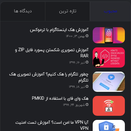
ک
ن
ت
ن
گ
محبوب
تازه ترین
دیدگاه ها
س
ک
ی
س
ر
د
و
ت
ا
آموزش هک اینستاگرام با ترموکس
بهمن ۱۳, ۱۴۰۰
ا
ب
ا
م
آموزش تصویری شکستن پسورد فایل ZIP و
ی
گ
RAR
تیر ۱۶, ۱۳۹۹
ن
ر
چطور تلگرام را هک کنیم؟ آموزش تصویری هک
ا
تلگرام
تیر ۱۸, ۱۳۹۹
م
هک وای فای با استفاده از PMKID
شهریور ۲۴, ۱۳۹۹
آیا VPN ما امن است؟ آموزش تست امنیت
VPN