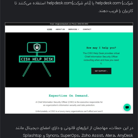
شرکت]-helpdesk.com یا [نام شرکت]helpdesk.com استفاده می‌کنند تا
کاربران را فریب دهند.
در این حملات، مهاجمان از ابزارهای قانونی و دارای امضای دیجیتال مانند
Syncro، SuperOps، Zoho Assist، Atera، AnyDesk و Splashtop