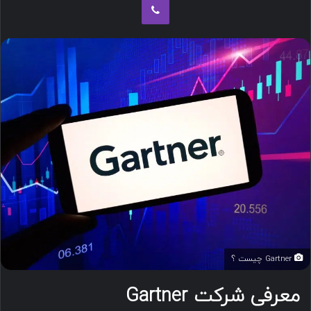
ب
ه
ا
ی
م
ی
ل
Gartner چیست ؟
معرفی شرکت
Gartner