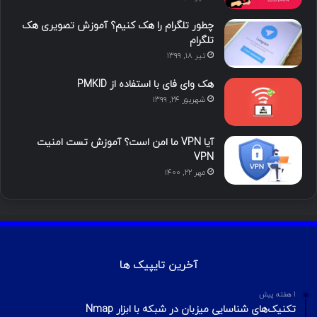
ن
ر
چطور تلگرام را هک کنیم؟ آموزش تصویری هک
ا
تلگرام
تیر ۱۸, ۱۳۹۹
م
هک وای فای با استفاده از PMKID
شهریور ۲۴, ۱۳۹۹
آیا VPN ما امن است؟ آموزش تست امنیت
VPN
مهر ۲۲, ۱۴۰۰
آخرین تایپیک ها
1 هفته پیش
تکنیک‌های شناسایی میزبان در شبکه با ابزار Nmap