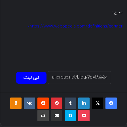
منبع :
https://www.webopedia.com/definitions/gartner/
کپی لینک
فیسبوک
ایکس
لینکداین
تامبلر
پینتریست
Reddit
VKontakte
Odnoklassniki
پاکت
اسکایپ
اشتراک گذاری با ایمیل
چاپ