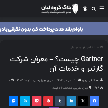
منو
ورود
جستجو برای
خانه
/
آموزش‌های لیان
Gartner چیست؟ – معرفی شرکت
گارتنر و خدمات آن
سجاد تیموری
ا
آذر ۱۰, ۱۴۰۳
آخرین بروزرسانی: آذر ۱۰, ۱۴۰۳
۰
ر
424
زمان تقریبی مطالعه 6 دقیقه
س
فیسبوک
ایکس
لینکداین
تامبلر
پینتریست
پاکت
اسکایپ
مسنجر
ا
ل
وایبر