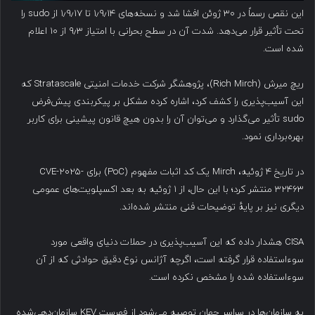
این نقص رسماً در ۳۰ ژوئن افشا شد و نسخه‌های ۱٫۹٫۱۴ تا ۱٫۹٫۱۷ از sudo را
تحت تأثیر قرار می‌دهد. شدت آن در سطح بحرانی با امتیاز ۹٫۳ از ۱۰ اعلام
شده است.
ریچ میرش (Rich Mirch)، پژوهشگر شرکت خدمات امنیتی Stratascale که
این آسیب‌پذیری را کشف کرد، اشاره کرده مشکل بر پیکربندی پیش‌فرض
sudo تأثیر می‌گذارد و می‌توان آن را بدون هیچ قانون پیشینی برای کاربر
بهره‌برداری نمود.
در تاریخ ۴ ژوئیه، Mirch یک کد اثبات مفهوم (PoC) برای CVE-2025-
32463 منتشر کرد؛ با این حال، از ۱ ژوئیه به بعد اکسپلویت‌های عمومی
دیگری نیز بر پایهٔ توضیحات فنی منتشر شده‌اند.
CISA هشدار داده که این آسیب‌پذیری در حملات دنیای واقعی مورد
سوءاستفاده قرار گرفته است، اگرچه آژانس نوع دقیق حوادثی که از آن
سوء‌استفاده شده را مشخص نکرده است.
به سازمان‌ها در سراسر جهان توصیه می‌شود از فهرست KEV سازمان‌دهی‌شده