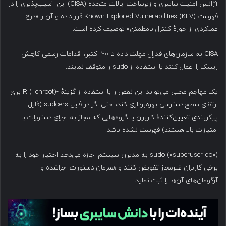
آژانس امنیت سایبری و زیرساخت ایالات متحده (CISA) این آسیب‌پذیری را در
فهرست Known Exploited Vulnerabilities (KEV) قرار داده و آن را «درج
عملکردی از حوزهٔ کنترل نامطمئن» توصیف کرده است.
CISA به سازمان‌های فدرال مهلت داده تا ۲۰ اکتبر، اقدامات رسمی کاهش
ریسک را اعمال کنند یا استفاده از sudo را متوقف نمایند.
یک مهاجم محلی می‌تواند این نقص را با استفاده از گزینهٔ -R (–chroot) برای
ارتقای سطح دسترسی بهره‌برداری کند، حتی اگر در فایل sudoers (فایل
پیکربندی تعیین‌کنندهٔ کاربران یا گروه‌هایی که مجاز به اجرای دستورات با
امتیازات بالا هستند) فهرست نشده باشد.
sudo («superuser do») به مدیران سیستم اجازه می‌دهد اختیار خود را به
برخی کاربران غیرمجاز تفویض کنند و همزمان دستورات اجراشده و
آرگومان‌های آن‌ها را ثبت نماید.