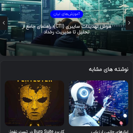
آموزش‌های لیان
هوش تهدیدات سایبری (CTI)؛ راهنمای جامع از
تحلیل تا مدیریت رخداد
نوشته های مشابه
ابزارهای جانبی ارزیابی
کاربرد Burp Suite در تست نفوذ: