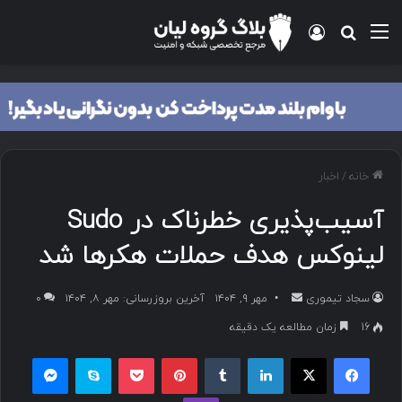
منو
ورود
جستجو برای
خانه
/
اخبار
آسیب‌پذیری خطرناک در Sudo
لینوکس هدف حملات هکرها شد
سجاد تیموری
ا
مهر ۹, ۱۴۰۴
آخرین بروزرسانی: مهر ۸, ۱۴۰۴
۰
ر
16
زمان مطالعه یک دقیقه
س
فیسبوک
ایکس
لینکداین
تامبلر
پینتریست
پاکت
اسکایپ
مسنجر
ا
ل
وایبر