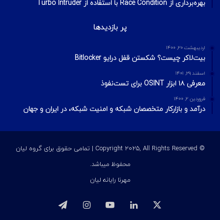
بهره‌برداری از Race Condition با استفاده از Turbo Intruder
پر بازدیدها
اردیبهشت ۲۰, ۱۴۰۰
بیت‌لاکر چیست؟ شکستن قفل درایو Bitlocker
اسفند ۲۹, ۱۴۰۱
معرفی ۱۸ ابزار OSINT برای تست‌نفوذ
فروردین ۲, ۱۴۰۰
درآمد و بازارکار متخصصان شبکه و امنیت شبکه، در ایران و جهان
© Copyright 2025, All Rights Reserved | تمامی حقوق برای گروه لیان
محفوظ میباشد.
مهرنا رایانه لیان
ایکس
لینکداین
یوتیوب
اینستاگرام
تلگرام