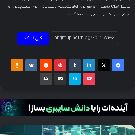
توسط CISA به‌عنوان مرجع برای اولویت‌بندی وصله‌کردن این آسیب‌پذیری و
اجرای سایر تدابیر امنیتی استفاده کنند.
کپی لینک
فیسبوک
ایکس
لینکداین
تامبلر
پینتریست
Reddit
VKontakte
Odnoklassniki
پاکت
اسکایپ
اشتراک گذاری با ایمیل
چاپ