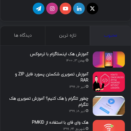
ا
ل
ی
ا
ت
ی
ی
و
ی
ل
ک
ن
ت
ن
گ
محبوب
تازه ترین
دیدگاه ها
س
ک
ی
س
ر
د
و
ت
ا
آموزش هک اینستاگرام با ترموکس
بهمن ۱۳, ۱۴۰۰
ا
ب
ا
م
آموزش تصویری شکستن پسورد فایل ZIP و
ی
گ
RAR
تیر ۱۶, ۱۳۹۹
ن
ر
چطور تلگرام را هک کنیم؟ آموزش تصویری هک
ا
تلگرام
تیر ۱۸, ۱۳۹۹
م
هک وای فای با استفاده از PMKID
شهریور ۲۴, ۱۳۹۹