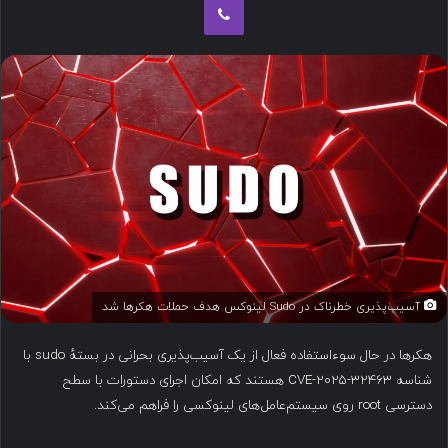
ب
ه
ا
ی
م
ی
ل
آسیب‌پذیری خطرناک در Sudo لینوکس هدف حملات هکرها شد
هکرها در حال سوءاستفاده فعال از یک آسیب‌پذیری بحرانی در بستهٔ sudo با
شناسه CVE-2025-32463 هستند که امکان اجرای دستورات با سطح
دسترسی root روی سیستم‌عامل‌های لینوکسی را فراهم می‌کند.