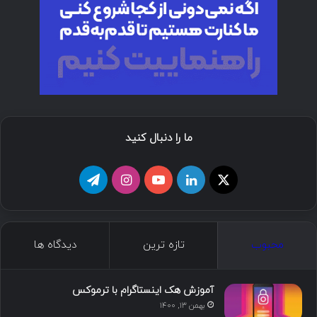
ما را دنبال کنید
ا
ل
ی
ا
ت
ی
ی
و
ی
ل
ک
ن
ت
ن
گ
محبوب
تازه ترین
دیدگاه ها
س
ک
ی
س
ر
د
و
ت
ا
آموزش هک اینستاگرام با ترموکس
بهمن ۱۳, ۱۴۰۰