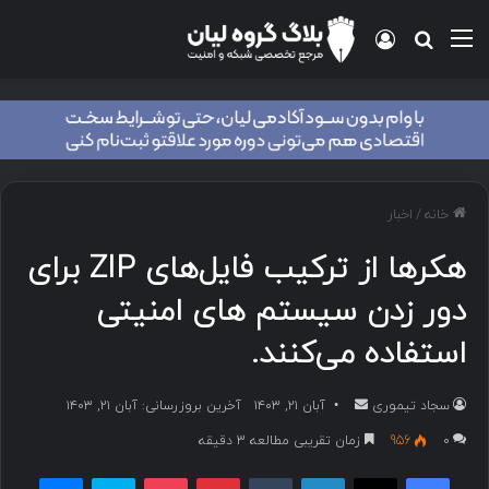
منو
ورود
جستجو برای
خانه
/
اخبار
هکرها از ترکیب فایل‌های ZIP برای
دور زدن سیستم های امنیتی
استفاده می‌کنند.
سجاد تیموری
ا
آبان ۲۱, ۱۴۰۳
آخرین بروزرسانی: آبان ۲۱, ۱۴۰۳
ر
۰
956
زمان تقریبی مطالعه 3 دقیقه
س
فیسبوک
ایکس
لینکداین
تامبلر
پینتریست
پاکت
اسکایپ
مسنجر
ا