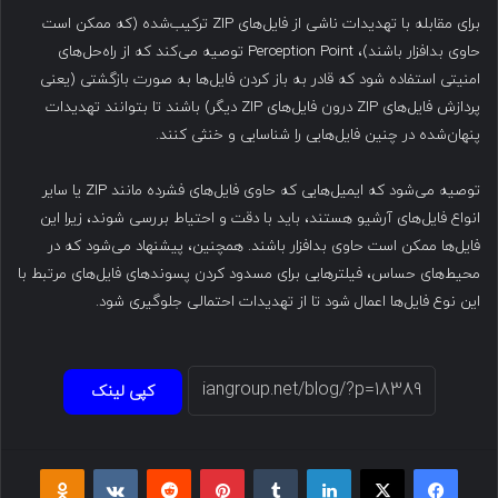
برای مقابله با تهدیدات ناشی از فایل‌های ZIP ترکیب‌شده (که ممکن است
حاوی بدافزار باشند)، Perception Point توصیه می‌کند که از راه‌حل‌های
امنیتی استفاده شود که قادر به باز کردن فایل‌ها به صورت بازگشتی (یعنی
پردازش فایل‌های ZIP درون فایل‌های ZIP دیگر) باشند تا بتوانند تهدیدات
پنهان‌شده در چنین فایل‌هایی را شناسایی و خنثی کنند.
توصیه می‌شود که ایمیل‌هایی که حاوی فایل‌های فشرده مانند ZIP یا سایر
انواع فایل‌های آرشیو هستند، باید با دقت و احتیاط بررسی شوند، زیرا این
فایل‌ها ممکن است حاوی بدافزار باشند. همچنین، پیشنهاد می‌شود که در
محیط‌های حساس، فیلترهایی برای مسدود کردن پسوندهای فایل‌های مرتبط با
این نوع فایل‌ها اعمال شود تا از تهدیدات احتمالی جلوگیری شود.
کپی لینک
فیسبوک
ایکس
لینکداین
تامبلر
پینتریست
Reddit
VKontakte
Odnoklassniki