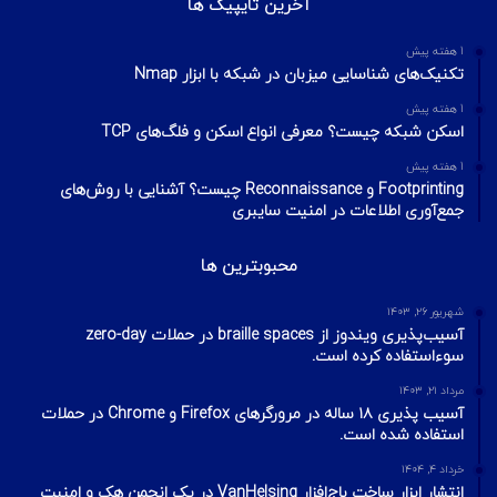
آخرین تایپیک ها
1 هفته پیش
تکنیک‌های شناسایی میزبان در شبکه با ابزار Nmap
1 هفته پیش
اسکن شبکه چیست؟ معرفی انواع اسکن و فلگ‌های TCP
1 هفته پیش
Footprinting و Reconnaissance چیست؟ آشنایی با روش‌های
جمع‌آوری اطلاعات در امنیت سایبری
محبوبترین ها
شهریور ۲۶, ۱۴۰۳
آسیب‌پذیری ویندوز از braille spaces در حملات zero-day
سوءاستفاده کرده است.
مرداد ۲۱, ۱۴۰۳
آسیب پذیری ۱۸ ساله در مرورگرهای Firefox و Chrome در حملات
استفاده شده است.
خرداد ۴, ۱۴۰۴
انتشار ابزار ساخت باج‌افزار VanHelsing در یک انجمن هک و امنیت