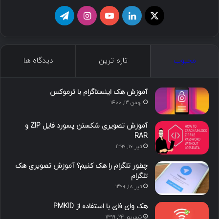
ا
ل
ی
ا
ت
ی
ی
و
ی
ل
ک
ن
ت
ن
گ
محبوب
تازه ترین
دیدگاه ها
س
ک
ی
س
ر
د
و
ت
ا
آموزش هک اینستاگرام با ترموکس
بهمن ۱۳, ۱۴۰۰
ا
ب
ا
م
آموزش تصویری شکستن پسورد فایل ZIP و
ی
گ
RAR
تیر ۱۶, ۱۳۹۹
ن
ر
چطور تلگرام را هک کنیم؟ آموزش تصویری هک
ا
تلگرام
تیر ۱۸, ۱۳۹۹
م
هک وای فای با استفاده از PMKID
شهریور ۲۴, ۱۳۹۹