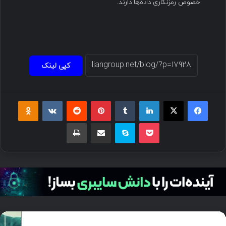
خصوص رمزنگاری داده‌ها دارند.
کپی لینک
فیسبوک
ایکس
لینکداین
تامبلر
پینتریست
Reddit
VKontakte
Odnoklassniki
پاکت
اسکایپ
اشتراک گذاری با ایمیل
چاپ