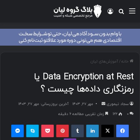
منو
ورود
جستجو برای
خانه
/
آموزش‌های لیان
Data Encryption at Rest یا
رمزنگاری داده‌ها چیست ؟
سجاد تیموری
ا
مهر ۲۷, ۱۴۰۳
آخرین بروزرسانی: مهر ۲۷, ۱۴۰۳
ر
۰
122
زمان تقریبی مطالعه 6 دقیقه
س
فیسبوک
ایکس
لینکداین
تامبلر
پینتریست
پاکت
اسکایپ
مسنجر
ا
ل
وایبر