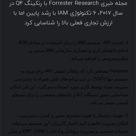
مجله خبری Forrester Research با رنکینگ Q4 در
سال ۲۰۱۷، ۶ تکنولوژی IAM با رشد پایین اما با
ارزش تجاری فعلی بالا را شناسایی کرد:
1- امنیت
API
سیستم
IAM
را برای استفاده در مبادله
B
2
B
،
ادغام با فضای ابری و معماری سازمانی
IAM
مبتنی بر
میکروسرویس را فراهم می‌کند.
Forrester
 مشخص کرد که راهکار امنیتی 
API
 برای ورود به 
سیستم تنها (
SSO
) در بین برنامه‌های تلفن همراه یا دسترسی 
مدیریت شده توسط کاربر مورد استفاده می‌گیرد. این امر امکان 
شناسایی مجوز دستگاه 
IoT
 و داده‌های شخصی را برای تیم‌های 
امنیتی میسر می‌کند.
2- هویت دیجیتال یا هویت مشتری محور و کنترل دسترسی،
امکان مدیریت جامع و تایید اعتبار کاربران؛ این سیستم می‌تواند
خدمات شخصی و مدیریت پروفایل و ادغام با
CRM
،
ERP
و سایر