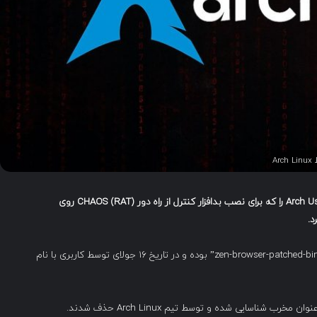
را که برای نصب بدافزار کنترل از راه دور
CHAOS (RAT)
روی
د
.
نام این بسته‌ها “librewolf-fix-bin”، “firefox-patch-bin” و “zen-browser-patched-bin” بوده و در تاریخ ۱۶ جولای توسط کاربری با نام
ب شناسایی شده و توسط تیم Arch Linux حذف شدند.