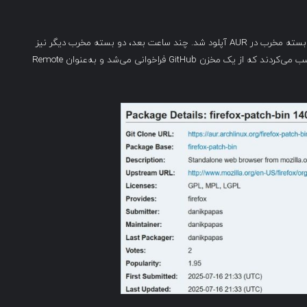
«در تاریخ ۱۶ جولای حدود ساعت ۸ شب به وقت UTC+2، یک بسته مخرب در AUR آپلود شد. چند ساعت بعد، دو بسته مخرب دیگر نیز
توسط همان کاربر بارگذاری شدند. این بسته‌ها اسکریپتی را نصب می‌کردند که از یک مخزن GitHub فراخوانی می‌شد و به‌عنوان Remote