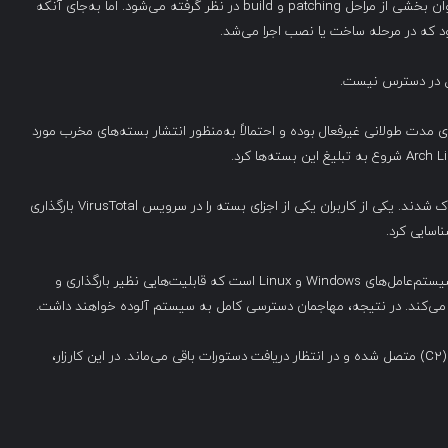
در فرآیند ساخت بسته (build)، این مخزن کلون شده و به‌عنوان بخشی از مراحل patching و build در نظر گرفته می‌شود. اما به‌جای آنکه
ر Reddit که به‌نظر می‌رسد برای مدت طولانی غیرفعال بوده و احتمالاً به‌منظور انتشار بسته‌های مخرب مورد
کاربران Arch در Reddit به سرعت نسبت به این نظرات مشکوک شدند. یکی از کاربران یکی از اجزای بسته را در سرویس VirusTotal بارگذاری
CHAOS RAT یک بدافزار کنترل از راه دور (RAT) متن‌باز برای سیستم‌عامل‌های Windows و Linux است که قابلیت‌هایی نظیر بارگذاری و
پس از نصب، بدافزار به‌طور مکرر به یک سرور فرمان و کنترل (C2) متصل شده و در انتظار دریافت دستورات باقی می‌ماند. در این کارزار،