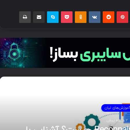
بلر
پینتریست
Reddit
VKontakte
Odnoklassniki
پاکت
اسکایپ
اشتراک گذاری با ایمیل
چاپ
دی را بخوانید
موزش‌های لیان
2 هفته پیش