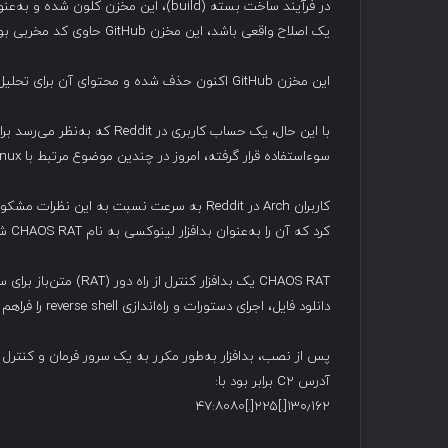
یک اصلاح واقعی باشد، این مخزن GitHub حاوی کد مخربی بود که در مرحله ساخت یا نصب اجرا می‌شد.
این مخزن GitHub اکنون حذف شده و محتوای آن برای تحلیل در دسترس نیست.
با این حال، یک حساب کاربری د
سوءاستفاده قرار گرفته، امروز در چندین موضوع مرتبط با Arch Linux شروع به تبلیغ این بسته‌ها کرد.
کرد که آن را به‌عنوان بدافزار لینوکسی به نام CHAOS RAT شناسایی کرد.
دانلود فایل، اجرای دستورات و راه‌اندازی reverse shell را فراهم می‌کند. در نتیجه، مهاجمان دسترسی کامل به سیستم آلوده خواهند داشت.
آدرس C2 برابر بود با:
۱۳۰٫۱۶۲[.]۲۲۵[.]۴۷:۸۰۸۰