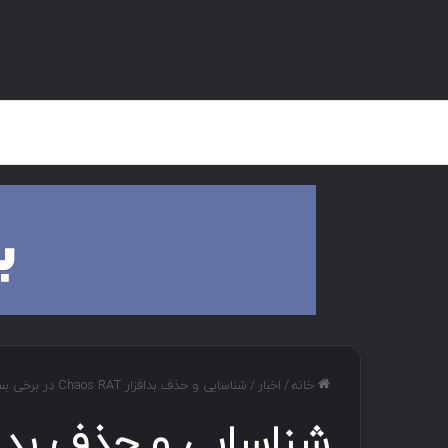
صفحه اصلی
هک و تست نفوذ
دان
خانه
/
اخبار
/
شناسایی و حذف بدافزار Chaos RAT در برخی بسته‌های AUR توسط Arch Linux