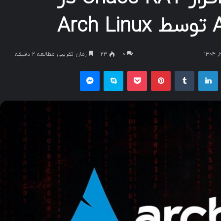
۰
23
زمان تقریبی مطالعه 2 دقیقه
یکس
لینکداین
تامبلر
پینتریست
پاکت
اسکایپ
مسنجر