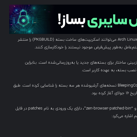
AUR (Arch User Repository) مخزنی است که در آن کاربران Arch Linux می‌توانند اسکریپت‌های ساخت بسته (PKGBUILD) را منتشر
سیستم‌عامل به‌طور پیش‌فرض موجود نیستند را خودکارسازی کنند.
اری از مخازن مشابه، AUR فاقد فرآیند بازبینی ساختار برای بسته‌های جدید یا به‌روزرسانی‌شده است. بنابراین
صب بسته، به عهده کاربر است.
اگرچه تمامی بسته‌های مخرب اکنون حذف شده‌اند، BleepingComputer نسخه‌های آرشیوشده هر سه بسته را شناسایی کرده است. طبق
هر سه بسته، شامل “librewolf-fix-bin”، “firefox-patch-bin” و “zen-browser-patched-bin”، دارای یک ورودی به نام patches در فایل