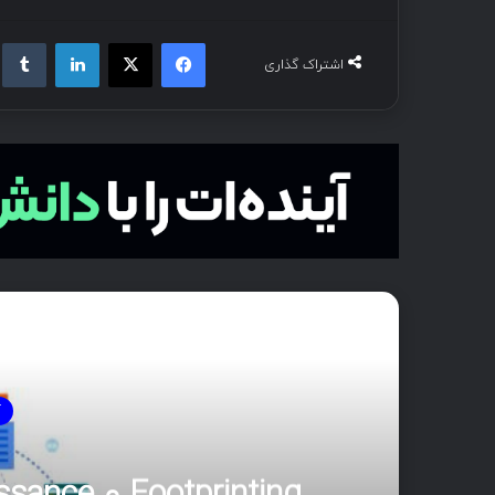
فیسبوک
ایکس
لینکداین
تام
اشتراک گذاری
بع
آ