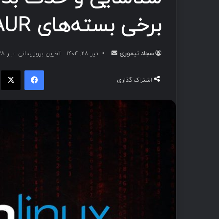
برخی بسته‌های AUR توسط Arch Linux
سجاد تیموری
ا
تیر ۲۸, ۱۴۰۴
آخرین بروزرسانی: تیر ۲۸, ۱۴۰۴
ر
فیسبوک
ا
س
اشتراک گذاری
ا
ل
ب
ه
ا
ی
م
ی
ل