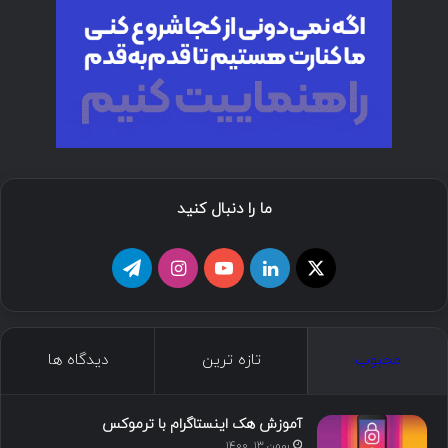
ما را دنبال کنید
ا
ل
ی
ا
ت
ی
ی
و
ی
ل
ک
ن
ت
ن
گ
محبوب
تازه ترین
دیدگاه ها
س
ک
ی
س
ر
د
و
ت
ا
آموزش هک اینستاگرام با ترموکس
بهمن ۱۳, ۱۴۰۰