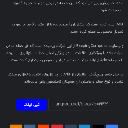
شده‌اند، پیش‌بینی می‌شود که این حادثه در برخی موارد منجر به کمبود
محصولات شود.
Arla اعلام کرده است که مشتریان آسیب‌دیده را از احتمال تأخیر یا لغو در
تحویل محصولات مطلع کرده است.
وب‌سایت BleepingComputer از این شرکت پرسیده است که آیا حمله شامل
سرقت داده یا رمزگذاری اطلاعات — دو ویژگی اصلی حملات باج‌افزاری — بوده
یا خیر، اما Arla از ارائه جزئیات بیشتر در این خصوص خودداری کرده است.
در حال حاضر هیچ‌گونه اطلاعاتی از Arla در پورتال‌های اخاذی باج‌افزاری منتشر
نشده و نوع حمله و عاملان آن همچنان نامشخص باقی مانده‌اند.
کپی لینک
فیسبوک
ایکس
لینکداین
تامبلر
پینتریست
Reddit
VKontakte
Odnoklassniki