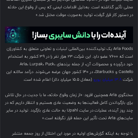
محلی تأثیر گذاشته است. به‌دلیل اقدامات ایمنی که پس از وقوع این حادثه
در دستور کار قرار گرفت، تولید به‌صورت موقت مختل شد.»
Arla Foods یک تولیدکننده بین‌المللی لبنیات و تعاونی متعلق به کشاورزان
است که ۷۶۰۰ عضو دارد. این شرکت ۲۳ هزار نفر را در ۳۹ کشور به استخدام
خود درآورده و محصولات آن، از جمله برندهای Arla، Lurpak، Puck،
Castello و Starbucks، در ۱۴۰ کشور جهان عرضه می‌شوند. درآمد سالانه این
شرکت
۱۳.۸ میلیارد یورو
(معادل ۱۵.۵ میلیارد دلار) اعلام شده است.
سخنگوی Arla همچنین افزود: «از زمان وقوع حادثه، ما با جدیت در حال تلاش
برای بازگرداندن کامل فعالیت‌ها به وضعیت عادی هستیم و انتظار داریم که در
چند روز آینده، عملیات در سایت Upahl به حالت عادی بازگردد. تولید در سایر
سایت‌های Arla تحت تأثیر این حمله قرار نگرفته است.»
با توجه به اینکه گزارش‌های اولیه در مورد این اختلال از روز جمعه منتشر