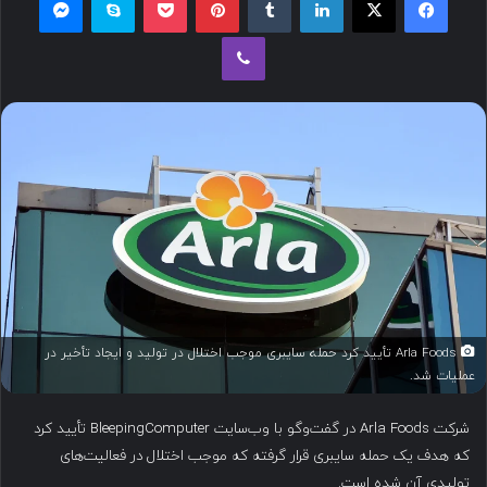
ل
وایبر
ب
ه
ا
ی
م
ی
ل
Arla Foods تأیید کرد حمله سایبری موجب اختلال در تولید و ایجاد تأخیر در
عملیات شد.
شرکت Arla Foods در گفت‌وگو با وب‌سایت BleepingComputer تأیید کرد
که هدف یک حمله سایبری قرار گرفته که موجب اختلال در فعالیت‌های
تولیدی آن شده است.