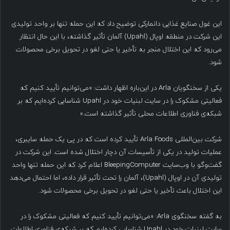
این غول صنایع غذایی دانمارکی توضیح داد که این حمله تنها بر واحد تولیدی
این شرکت در منطقه اوپال (Upahl) آلمان تأثیر گذاشته، با این حال انتظار
می‌رود که این اختلال منجر به تأخیر یا حتی لغو در تحویل برخی محصولات
شود.
یکی از سخنگویان Arla در این‌باره اظهار داشت: «می‌توانیم تأیید کنیم که
فعالیتی مشکوک را در سایت لبنیات خود در Upahl شناسایی کرده‌ایم که بر
شبکه‌ی فناوری اطلاعات محلی تأثیر گذاشته است.»
شرکت بین‌المللی Arla Foods تأیید کرده است که در پی یک حمله سایبری،
عملیات تولید در یکی از تأسیسات آن دچار اختلال شده است. این شرکت در
گفت‌وگو با وب‌سایت BleepingComputer اعلام کرد که این حمله تنها واحد
تولیدی آن در اوپال (Upahl)، آلمان را تحت تأثیر قرار داده، اما احتمال می‌دهد
این اختلال باعث تأخیر یا حتی لغو در تحویل برخی محصولات شود.
به گفته سخنگوی Arla: «می‌توانیم تأیید کنیم که فعالیتی مشکوک را در
سایت لبنیات خود در Upahl شناسایی کرده‌ایم که بر شبکه‌ی فناوری اطلاعات