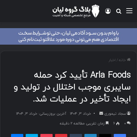
منو
ورود
جستجو برای
خانه
/
اخبار
Arla Foods تأیید کرد حمله
سایبری موجب اختلال در تولید و
ایجاد تأخیر در عملیات شد.
سجاد تیموری
ا
خرداد ۳, ۱۴۰۴
آخرین بروزرسانی: خرداد ۳, ۱۴۰۴
ر
۰
6
زمان تقریبی مطالعه 2 دقیقه
س
فیسبوک
ایکس
لینکداین
تامبلر
پینتریست
پاکت
اسکایپ
مسنجر
ا