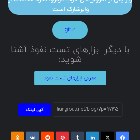
وایرشارک است:
git.ir
با دیگر ابزارهای تست نفوذ آشنا
شوید:
معرفی ابزارهای تست نفوذ
کپی لینک