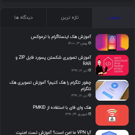
ی
ی
و
ی
ل
ک
ن
ت
ن
گ
محبوب
تازه ترین
دیدگاه ها
س
ک
ی
س
ر
د
و
ت
ا
آموزش هک اینستاگرام با ترموکس
بهمن ۱۳, ۱۴۰۰
ا
ب
ا
م
آموزش تصویری شکستن پسورد فایل ZIP و
ی
گ
RAR
تیر ۱۶, ۱۳۹۹
ن
ر
چطور تلگرام را هک کنیم؟ آموزش تصویری هک
ا
تلگرام
تیر ۱۸, ۱۳۹۹
م
هک وای فای با استفاده از PMKID
شهریور ۲۴, ۱۳۹۹
آیا VPN ما امن است؟ آموزش تست امنیت