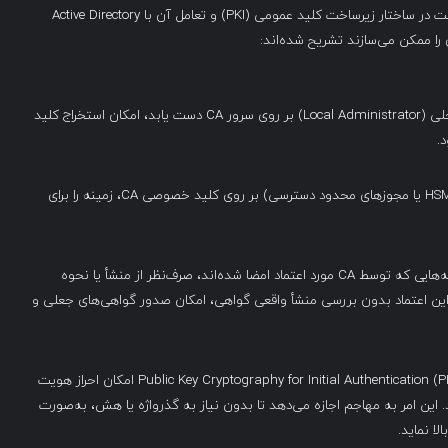
موفقیت حمله ESC5 به وجود ضعف‌ها و پیکربندی‌های نادرست در ساختار زیرساخت کلید عمومی (PKI) و تعامل آن با Active Directory
را ممکن می‌سازند تشریح شده‌اند:
در صورتی که مهاجم بتواند به سطح دسترسی مدیر محلی (Local Administrator) بر روی سرور CA دست یابد، امکان استخراج کلید
.
نبود مکانیزم‌های حفاظتی مؤثر (نظیر استفاده از HSM، EFS یا مجوزهای محدود دسترسی) بر روی کلید خصوصی CA، زمینه را برای
Active Directory به‌طور پیش‌فرض به تمامی گواهی‌نامه‌هایی که توسط CA مورد اعتماد امضا شده‌اند، صرف‌نظر از منشأ یا نحوه
ر آن‌ها، اعتماد می‌کند—even if they are forged. این اعتماد بدون بررسی منشأ واقعی گواهی، امکان صدور گواهی‌های جعلی و
بهره‌گیری از پروتکل Kerberos به همراه مکانیزم Public Key Cryptography for Initial Authentication (PKINIT) امکان احراز هویت
سازد. این امر به مهاجم اجازه می‌دهد تا بدون نیاز به گذرواژه یا هش، به‌صورت
لا نماید.