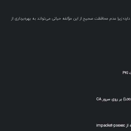
بر ضرورت تأمین امنیت کلید خصوصی CA تأکید دارد؛ زیرا عدم محافظت صحیح از این مؤلفه حیاتی می‌تواند به بهره‌برداری از
PKI
بر روی سرور
CA
از
impacket-psexec