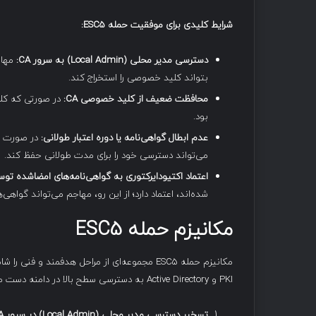
شرایط کلیدی برای موفقیت حمله
ESC5:
دسترسی مدیر محلی
(Local Admin)
به سرور
CA:
مهاج
بتواند کلید خصوصی را استخراج کند.
محافظت ضعیف از کلید خصوصی
CA:
در صورتی که کل
بود.
عدم ابطال گواهی‌نامه یا دوره اعتبار طولانی
:
در صورت صد
می‌تواند دسترسی خود را برای مدت طولانی حفظ کند.
اعتماد اکتیودایرکتوری به گواهی‌نامه‌های امضاشده تو
شده‌اند، اعتماد دارد؛ از این رو، مهاجم می‌تواند گواه
مکانیزم حمله
ESC5
مکانیزم حمله ESC5 مجموعه‌ای از مراحل هدفمند 
PKI و Active Directory به دسترسی سطح بالا در دامنه دست می‌یابد. مراحل این حمله به شرح زیر است:
تسخیر دسترسی مدیر محلی
(Local Admin)
در سرور
CA