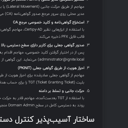
مهاجم از
مدیر محلی روی سرور مرجع صدور گواهی‌نامه (CA) می‌شود.
استخراج گواهی‌نامه و کلید خصوصی مرجع
CA
با استفاده از ابزارهای
قالب فایل PFX ذخیره می‌کند.
صدور گواهی جعلی برای کاربر دارای سطح دسترسی بالا
پس از در اختیار گرفتن کلید خصوصی، مهاجم اقدام به صد
administrator@ignite.local) می‌نماید. این گواهی از سوی Active Directory معتبر تلقی می‌شود.
احراز هویت از طریق گواهی جعلی
(PKINIT)
بلیت TGT (Ticket Granting Ticket) را برای حساب هدف دریافت می‌کند.
حرکت جانبی و تسلط بر دامنه
با استفاده از TGT به‌دست‌آمده، مهاجم قاد
روند به دسترسی کامل در سطح Domain Admin منجر می‌شود.
ساختار آسیب‌پذیر کنترل دست