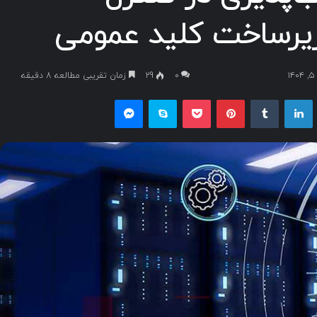
یرساخت کلید عمومی
۰
29
زمان تقریبی مطالعه 8 دقیقه
یکس
لینکداین
تامبلر
پینتریست
پاکت
اسکایپ
مسنجر