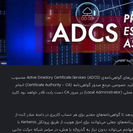
حمله ESC5 یکی از حملات با ریسک بالا علیه زیرساخت سرویس‌های گواهی‌نامه‌ی Active Directory Certificate Services (ADCS) محسوب
می‌شود. این نوع حمله با سوء‌استفاده از دسترسی ناایمن به کلید خصوصی مرجع صدور گواهی‌نامه (Certificate Authority – CA) انجام
می‌گیرد. در شرایطی که مهاجم بتواند به سطح دسترسی مدیر محلی (Local Administrator) در سرور CA دست یابد، قادر خواهد بود کلید
 امکان را به مهاجم می‌دهد تا گواهی‌نامه‌های معتبر برای هر حساب کاربری در دامنه صادر کند؛ از
جمله حساب‌های سطح بالا نظیر Domain Admins. این گواهی‌نامه‌های جعلی می‌توانند برای احراز هویت از طریق پروتکل Kerberos با
وند و بدین‌ترتیب مهاجم می‌تواند بدون نیاز به گذرواژه یا هش، در سراسر شبکه حرکت جانبی