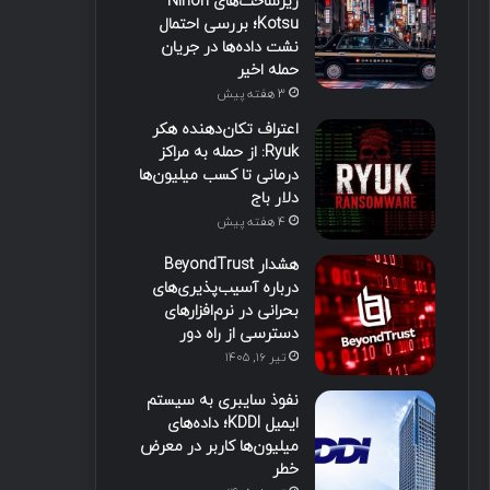
زیرساخت‌های Nihon
Kotsu؛ بررسی احتمال
نشت داده‌ها در جریان
حمله اخیر
3 هفته پیش
اعتراف تکان‌دهنده هکر
Ryuk: از حمله به مراکز
درمانی تا کسب میلیون‌ها
دلار باج
4 هفته پیش
هشدار BeyondTrust
درباره آسیب‌پذیری‌های
بحرانی در نرم‌افزارهای
دسترسی از راه دور
تیر ۱۶, ۱۴۰۵
نفوذ سایبری به سیستم
ایمیل KDDI؛ داده‌های
میلیون‌ها کاربر در معرض
خطر