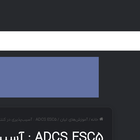
صفحه اصلی
هک و تست نفوذ
دان
خانه
/
آموزش‌های لیان
/
ADCS ESC5 : آسیب‌پذیری در کنترل دسترسی به اشیاء زیرساخت کلید عمومی
ADCS ESC5