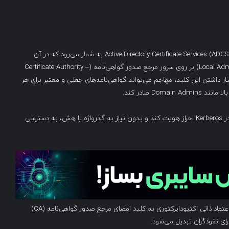
حمله ESC5 یکی از انواع حملات پیشرفته علیه سرویس‌های Active Directory Certificate Services (ADCS) به شمار می‌رود که در آن
مهاجم با دستیابی به سطح دسترسی مدیر محلی (Local Administrator) بر روی سرور مرجع صدور گواهی‌نامه (Certificate Authority –
وصی CA خواهد بود. با در اختیار داشتن این کلید، مهاجم می‌تواند گواهی‌نامه‌های جعلی و معتبر برای هر
Do صادر کند.
این حمله به مهاجم اجازه می‌دهد تا از طریق پروتکل PKINIT در Kerberos احراز هویت کند و بدون نیاز به گذرواژه یا هش، به دسترسی
ویژگی اصلی این حمله، پنهان‌کاری، قدرت بالا و بهره‌برداری از اعتماد ذاتی اکتیودایرکتوری به کلید امضای مرجع صدور گواهی‌نامه (CA)