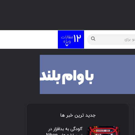
12
مقالات
ته
جستجو
ویژه
برای
جدید ترین خبر ها
آلودگی به بدافزار در