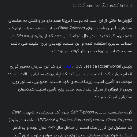
در ده‌ها کشور دیگر نیز نفوذ کرده‌اند.
گزارش‌ها حاکی از آن است که دولت آمریکا قصد دارد در واکنش به هک‌های
مخابراتی، آخرین فعالیت‌های
China Telecom
در ایالات متحده را ممنوع کند.
همچنین، اگر تحقیقات در حال انجام نشان دهد که از روترهای
TP-Link
در
حملات سایبری استفاده شده و این مسئله تهدیدی برای امنیت ملی باشد،
ممنوعیت این روترها نیز در نظر گرفته خواهد شد.
رئیس FCC، Jessica Rosenworcel،
اعلام
کرد که این سازمان به‌طور فوری
اقدام خواهد کرد تا اطمینان حاصل کند که اپراتورهای مخابراتی ایالات متحده
موظف به تأمین امنیت زیرساخت‌های خود هستند. همچنین، سناتور رون
ویدن از اورگان از معرفی یک لایحه جدید برای تأمین امنیت شبکه‌های
مخابراتی آمریکا خبر داد.
گروه جاسوسی سایبری
Salt Typhoon
چین (که همچنین با نام‌های
Earth
Ghost Emperor
،
FamousSparrow
،
Estries
و
UNC2286
شناخته می‌شود)
که مسئول این کارزار هک است، از حداقل سال ۲۰۱۹ فعال بوده و به‌خاطر
نفوذ به شرکت‌های مخابراتی و نهادهای دولتی در سراسر جنوب شرق آسیا