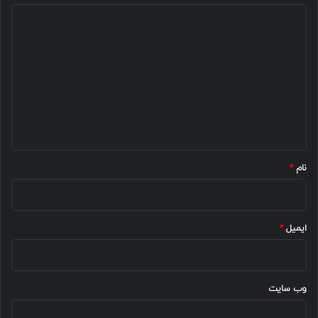
د
ی
د
گ
ا
ه
*
نام
*
ایمیل
*
وب‌ سایت