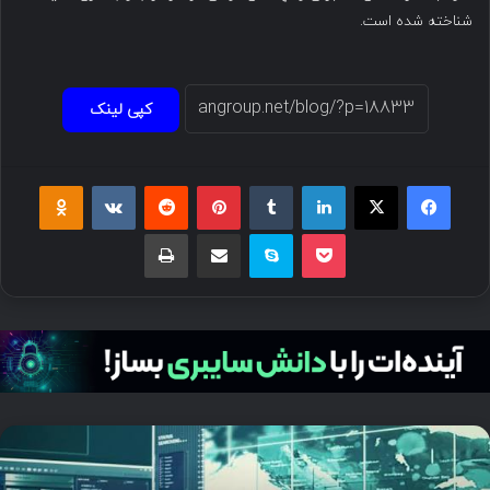
شناخته شده است.
کپی لینک
فیسبوک
ایکس
لینکداین
تامبلر
پینتریست
Reddit
VKontakte
Odnoklassniki
پاکت
اسکایپ
اشتراک گذاری با ایمیل
چاپ