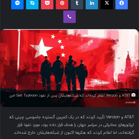
ل
وایبر
ب
ه
ا
ی
م
ی
ل
AT&T و Verizon اعلام کرده‌اند که شبکه‌هایشان پس از نفوذ Salt Typhoon امن
هستند.
AT&T و Verizon تأیید کردند که در یک کمپین گسترده جاسوسی چینی که
اپراتورهای مخابراتی در سراسر جهان را هدف قرار داده بود، مورد نفوذ قرار
گرفته‌اند، اما اعلام کردند که هکرها اکنون از شبکه‌هایشان خارج شده‌اند.