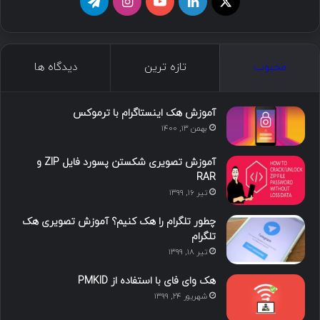
ا
ل
ی
ا
ت
ی
ی
و
ی
ل
ک
ن
ت
ن
گ
محبوب
تازه ترین
دیدگاه ها
س
ک
ی
س
ر
د
و
ت
ا
آموزش هک اینستاگرام با ترموکس
بهمن ۱۳, ۱۴۰۰
ا
ب
ا
م
آموزش تصویری شکستن پسورد فایل ZIP و
ی
گ
RAR
تیر ۱۶, ۱۳۹۹
ن
ر
چطور تلگرام را هک کنیم؟ آموزش تصویری هک
ا
تلگرام
تیر ۱۸, ۱۳۹۹
م
هک وای فای با استفاده از PMKID
شهریور ۲۴, ۱۳۹۹