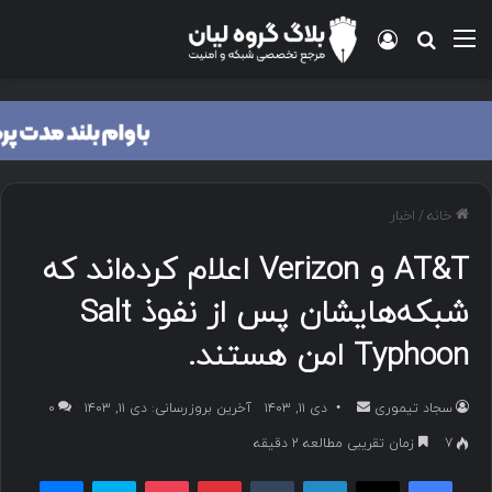
منو
ورود
جستجو برای
خانه
/
اخبار
AT&T و Verizon اعلام کرده‌اند که
شبکه‌هایشان پس از نفوذ Salt
Typhoon امن هستند.
سجاد تیموری
ا
دی ۱۱, ۱۴۰۳
آخرین بروزرسانی: دی ۱۱, ۱۴۰۳
۰
ر
7
زمان تقریبی مطالعه 2 دقیقه
س
فیسبوک
ایکس
لینکداین
تامبلر
پینتریست
پاکت
اسکایپ
مسنجر
ا