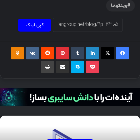
ویدئوها
کپی لینک