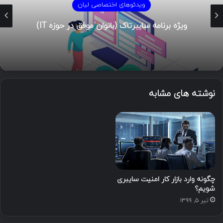
ویدئوهای اختصاصی لیان
)
حل چالش Hack the Box [مجموعه ویدئو]
نوشته های مشابه
چگونه وارد بازار کار امنیت سایبری
شویم؟
تیر ۵, ۱۳۹۹