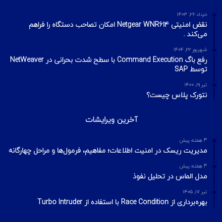
خرداد ۲۶, ۱۴۰۳
نقض امنیتی Netgear WNR614 امکان تصاحب دستگاه را فراهم
می‌کند .
شهریور ۲۲, ۱۴۰۴
رفع باگ Command Execution با سطح شدت بحرانی در NetWeaver
توسط SAP
تیر ۱۹, ۱۴۰۰
نتورک پلاس چیست؟
آخرین ویرایشات
3 هفته پیش
مدیریت ریسک در امنیت اطلاعات؛ مفاهیم، فرمول‌ها و مراحل چهارگانه
3 هفته پیش
مدل الماس در تحلیل نفوذ
تیر ۱۷, ۱۴۰۵
بهره‌برداری از Race Condition با استفاده از Turbo Intruder