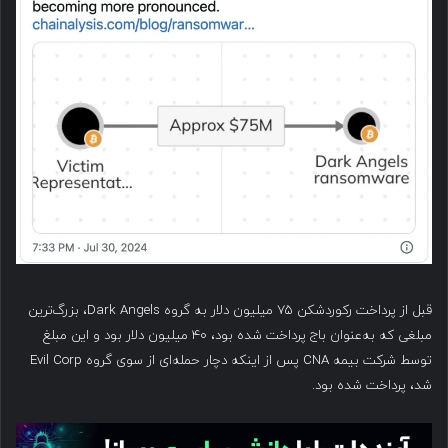
قبل از پرداخت رکوردشکن ۷۵ میلیون دلار به گروه Dark Angels، بزرگ‌ترین
مبلغی که به‌عنوان باج پرداخت شده بود، ۴۰ میلیون دلار بود و این مبلغ
توسط شرکت بیمه CNA پس از اینکه دچار حمله‌ای از سوی گروه Evil Corp
شد، پرداخت شده بود.