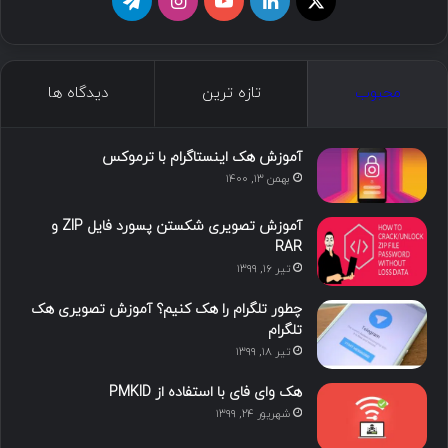
ا
ل
ی
ا
ت
ی
ی
و
ی
ل
ک
ن
ت
ن
گ
محبوب
تازه ترین
دیدگاه ها
س
ک
ی
س
ر
د
و
ت
ا
آموزش هک اینستاگرام با ترموکس
بهمن ۱۳, ۱۴۰۰
ا
ب
ا
م
آموزش تصویری شکستن پسورد فایل ZIP و
ی
گ
RAR
تیر ۱۶, ۱۳۹۹
ن
ر
چطور تلگرام را هک کنیم؟ آموزش تصویری هک
ا
تلگرام
تیر ۱۸, ۱۳۹۹
م
هک وای فای با استفاده از PMKID
شهریور ۲۴, ۱۳۹۹