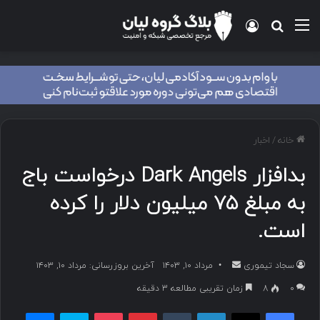
منو
ورود
جستجو برای
خانه
/
اخبار
بدافزار Dark Angels درخواست باج
به مبلغ ۷۵ میلیون دلار را کرده
است.
سجاد تیموری
ا
مرداد ۱۰, ۱۴۰۳
آخرین بروزرسانی: مرداد ۱۰, ۱۴۰۳
ر
۰
8
زمان تقریبی مطالعه 3 دقیقه
س
فیسبوک
ایکس
لینکداین
تامبلر
پینتریست
پاکت
اسکایپ
مسنجر
ا