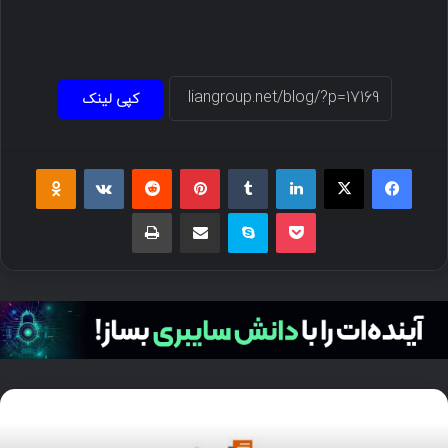
کپی لینک
فیسبوک
ایکس
لینکداین
تامبلر
پینتریست
Reddit
VKontakte
Odnoklassniki
پاکت
اسکایپ
اشتراک گذاری با ایمیل
چاپ