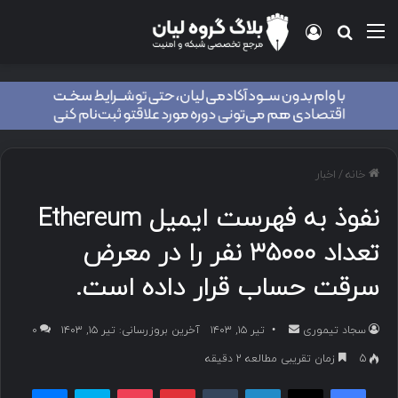
منو
ورود
جستجو برای
خانه
/
اخبار
نفوذ به فهرست ایمیل Ethereum
تعداد ۳۵۰۰۰ نفر را در معرض
سرقت حساب قرار داده است.
سجاد تیموری
ا
تیر ۱۵, ۱۴۰۳
آخرین بروزرسانی: تیر ۱۵, ۱۴۰۳
۰
ر
5
زمان تقریبی مطالعه 2 دقیقه
س
فیسبوک
ایکس
لینکداین
تامبلر
پینتریست
پاکت
اسکایپ
مسنجر
ا