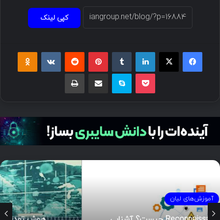
کپی لینک
فیسبوک
ایکس
لینکداین
تامبلر
پینتریست
Reddit
VKontakte
Odnoklassniki
پاکت
اسکایپ
اشتراک گذاری با ایمیل
چاپ
آموزش‌های لیان
هوش تهدیدات سایبری (CTI)؛ راهنمای جامع از