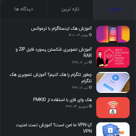
ک
ن
ت
ن
گ
محبوب
تازه ترین
دیدگاه ها
س
ک
ی
س
ر
د
و
ت
ا
آموزش هک اینستاگرام با ترموکس
بهمن ۱۳, ۱۴۰۰
ا
ب
ا
م
آموزش تصویری شکستن پسورد فایل ZIP و
ی
گ
RAR
تیر ۱۶, ۱۳۹۹
ن
ر
چطور تلگرام را هک کنیم؟ آموزش تصویری هک
ا
تلگرام
تیر ۱۸, ۱۳۹۹
م
هک وای فای با استفاده از PMKID
شهریور ۲۴, ۱۳۹۹
آیا VPN ما امن است؟ آموزش تست امنیت
VPN