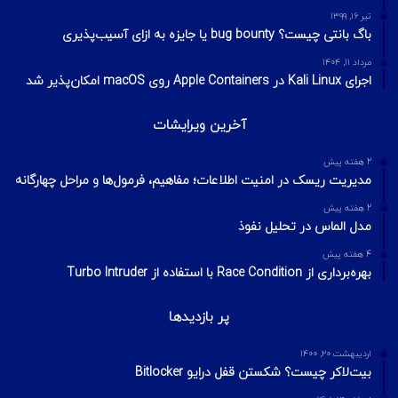
تیر ۱۶, ۱۳۹۹
باگ بانتی چیست؟ bug bounty یا جایزه به ازای آسیب‌پذیری
مرداد ۱۱, ۱۴۰۴
اجرای Kali Linux در Apple Containers روی macOS امکان‌پذیر شد
آخرین ویرایشات
2 هفته پیش
مدیریت ریسک در امنیت اطلاعات؛ مفاهیم، فرمول‌ها و مراحل چهارگانه
2 هفته پیش
مدل الماس در تحلیل نفوذ
4 هفته پیش
بهره‌برداری از Race Condition با استفاده از Turbo Intruder
پر بازدیدها
اردیبهشت ۲۰, ۱۴۰۰
بیت‌لاکر چیست؟ شکستن قفل درایو Bitlocker