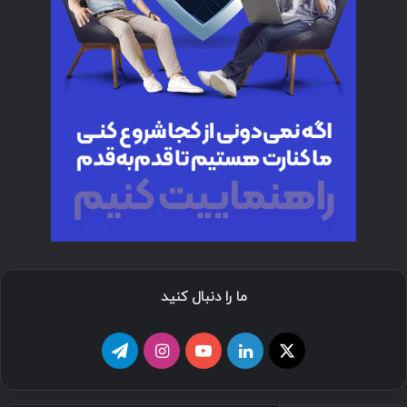
ما را دنبال کنید
ا
ل
ی
ا
ت
ی
ی
و
ی
ل