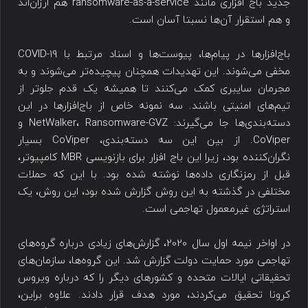
جدید باج افزاری مانند ransomware-as-a-service هم ارزان‌اند
و هم استقرار آن‌ها نسبتا آسان است.
باج‌افزارها در پیام‌ها، پیوست‌ها و اسناد مرتبط با COVID-19
مخفی می‌شوند. این تهدیدات همچنان پیچیده‌تر می‌شوند و به
مجرمان سایبری کمک می‌کنند تا همیشه یک قدم جلوتر از
تیم‌های امنیتی باشند. سه نمونه خاص از باج‌افزارها در این
دسته‌بندی‌ها جا می‌گیرند: NetWalker، Ransomware-GVZ و
CoViper. از بین این سه دسته‌بندی، CoViper بسیار
نگران‌کننده بود، زیرا این باج افزار برای بازنویسی MBR کامپیوتر،
قبل از رمزنگاری داده‌ها نوشته شده بود. با این که حملات
مختلفی در گذشته به این روش گزارش شده بود، این روش، یک
استراتژی غیرمعمول تهاجمی است.
در اواخر نیمه اول سال 2020، گزارش‌های زیادی درباره گروه‌های
تهاجمی مورد حمایت دولت گزارش شد. این گروه‌ها، سازمان‌های
تحقیقاتی ایالات متحده و کشورهای دیگر را که درباره ویروس
کرونا تحقیق می‌کردند، مورد هدف قرار دادند. علاوه براین،