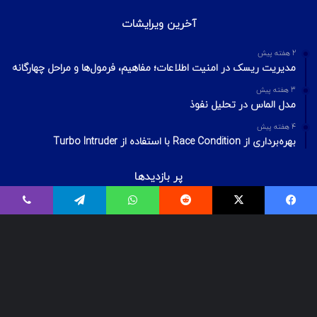
آخرین ویرایشات
2 هفته پیش
مدیریت ریسک در امنیت اطلاعات؛ مفاهیم، فرمول‌ها و مراحل چهارگانه
3 هفته پیش
مدل الماس در تحلیل نفوذ
4 هفته پیش
بهره‌برداری از Race Condition با استفاده از Turbo Intruder
پر بازدیدها
اردیبهشت ۲۰, ۱۴۰۰
بیت‌لاکر چیست؟ شکستن قفل درایو Bitlocker
اسفند ۲۹, ۱۴۰۱
معرفی ۱۸ ابزار OSINT برای تست‌نفوذ
فروردین ۲, ۱۴۰۰
درآمد و بازارکار متخصصان شبکه و امنیت شبکه، در ایران و جهان