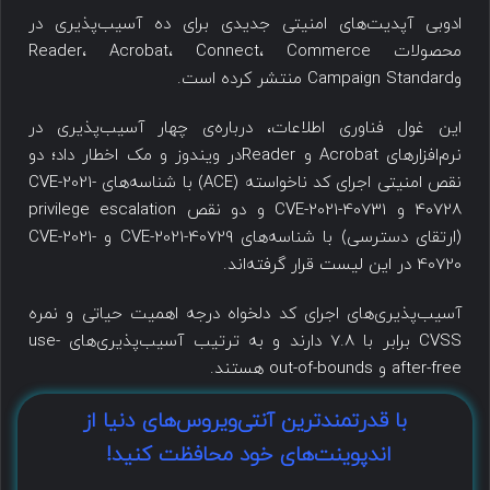
ادوبی آپدیت‌های امنیتی جدیدی برای ده آسیب‌پذیری در
محصولات Reader، Acrobat، Connect، Commerce
وCampaign Standard منتشر کرده است.
این غول فناوری اطلاعات، درباره‌ی چهار آسیب‌پذیری در
نرم‌افزارهای Acrobat و Readerدر ویندوز و مک اخطار داد؛ دو
نقص امنیتی اجرای کد ناخواسته (ACE) با شناسه‌های CVE-2021-
40728 و CVE-2021-40731 و دو نقص privilege escalation
(ارتقای دسترسی) با شناسه‌های CVE-2021-40729 و CVE-2021-
40720 در این لیست قرار گرفته‌اند.
آسیب‌پذیری‌های اجرای کد دلخواه درجه اهمیت حیاتی و نمره
CVSS برابر با 7.8 دارند و به ترتیب آسیب‌پذیری‌های use-
after-free و out-of-bounds هستند.
با قدرتمندترین آنتی‌ویروس‌های دنیا از
اندپوینت‌های خود محافظت کنید!