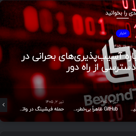
دی را بخوانید
اخبار
تیر ۸, ۱۴۰۵
نفوذ سایبری به سیستم ایمیل KDDI؛ داده‌های
اربر در معرض خطر
تیر ۲, ۱۴۰۵
خرداد ۳۱, ۱۴۰۵
خرداد ۳۰, ۱۴۰۵
GitHub ظاهراً بی‌خطر، شل مخرب در عمل؛ تهدید تازه علیه عامل‌های هوش مصنوعی
حمله فیشینگ در واتس‌اپ با استفاده از اسناد جعلی تجاری برای هک رایانه‌ها
باج‌افزار جدید Prinz Eugen فایل‌های تازه‌تغییر‌یافته را برای رمزگذاری در اولویت قرار می‌دهد