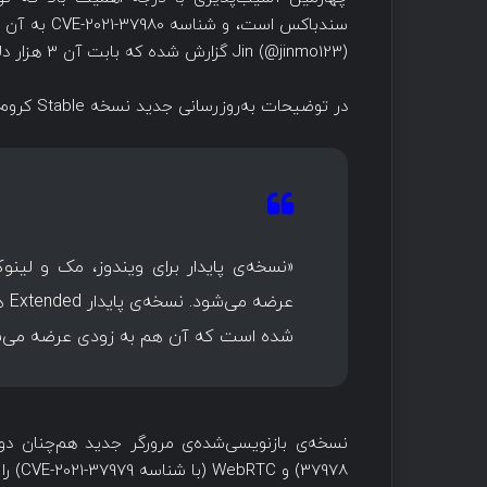
Jin (@jinmo123) گزارش شده که بابت آن 3 هزار دلار جایزه دریافت کرده است.
در توضیحات به‌روزرسانی جدید نسخه Stable کروم دسکتاپ آمده است:
شده است که آن هم به زودی عرضه می‌ش
37978) و WebRTC (با شناسه CVE-2021-37979) را در خودش دارد.