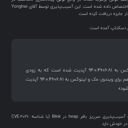
سندباکس است، و شناسه CVE-2021-37980 به آن اختصاص داده شده است. این آسیب‌پذیری توسط آقای Yonghwi
«نسخه‌ی پایدار برای ویندوز، مک و لینوکس به 94.0.4606.81 آپدیت شده است که به زودی
عرضه می‌شود. نسخه‌ی پایدار Extended هم برای ویندوز، مک و لینوکس به 94.0.4606.81 آپدیت
ود».
نسخه‌ی بازنویسی‌شده‌ی مرورگر جدید هم‌چنان دو آسیب‌پذیری سرریز بافر heap در Blink (با شناسه CVE-2021-