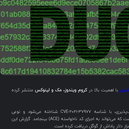
ذیری
با اهمیت بالا در
کروم ویندوز، مک و لینوکس
منتشر کرده
جدی‌ترین آسیب‌پذیری در بین این چهار آسیب‌پذیری، با شناسه CVE-2021-37977 شناخته می‌شود و نوعی
آسیب‌پذیری after-free در Garbage Collection است که می‌تواند به اجرای کد ناخواسته‌ (ACE) بینجامد. گزارش این