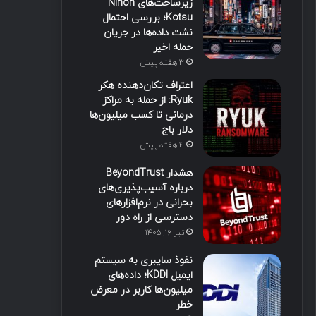
زیرساخت‌های Nihon
Kotsu؛ بررسی احتمال
نشت داده‌ها در جریان
حمله اخیر
3 هفته پیش
اعتراف تکان‌دهنده هکر
Ryuk: از حمله به مراکز
درمانی تا کسب میلیون‌ها
دلار باج
4 هفته پیش
هشدار BeyondTrust
درباره آسیب‌پذیری‌های
بحرانی در نرم‌افزارهای
دسترسی از راه دور
تیر ۱۶, ۱۴۰۵
نفوذ سایبری به سیستم
ایمیل KDDI؛ داده‌های
میلیون‌ها کاربر در معرض
خطر