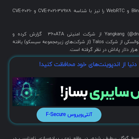
گوگل دو نوع آسیب‌پذیری سرریز بافر Heap در Blink و WebRTC را نیز با شناسه CVE-2021-37978 و CVE-2021-
آسیب‌پذیری CVE-2021-37978 را آقای Yangkang (@dnpushme) از شرکت امنیتی 360ATA گزارش کرده و
آسیب‌پذیری CVE-2021-37979 را نیز آقای مارسین توالسکی از شرکت Talos (از شرکت‌های زیرمجموعه سیسکو) یافته
 دنیا از اندپوینت‌های خود محافظت کنید!
آنتی‌ویروس F-Secure
سط گوگل برطرف شده، در واقع نوعی پیاده‌سازی نامناسب در