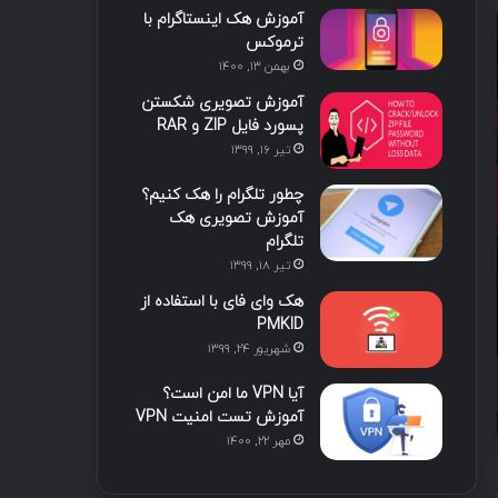
آموزش هک اینستاگرام با
ترموکس
بهمن ۱۳, ۱۴۰۰
آموزش تصویری شکستن
اخبار
پسورد فایل ZIP و RAR
تیر ۱۶, ۱۳۹۹
تیر ۷, ۱۴۰۵
GitHub ظاهراً بی‌خطر، شل
چطور تلگرام را هک کنیم؟
آموزش تصویری هک
علیه عامل‌های ه
تلگرام
تیر ۱۸, ۱۳۹۹
هک وای فای با استفاده از
PMKID
شهریور ۲۴, ۱۳۹۹
خرداد ۱۲, ۱۴۰۵
خرداد ۱۱, ۱۴۰۵
آیا VPN ما امن است؟
هکرها از نقص افشای اطلاعات در افزونه Gravity SMTP وردپرس سوءاستفاده می‌کنند
آلودگی بیش از ۳۰ بسته npm متعلق به Red Hat برای سرقت اطلاعات توسعه‌دهندگان
آموزش تست امنیت VPN
مهر ۲۲, ۱۴۰۰