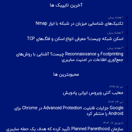
آخرین تایپیک ها
1 هفته پیش
تکنیک‌های شناسایی میزبان در شبکه با ابزار Nmap
2 هفته پیش
اسکن شبکه چیست؟ معرفی انواع اسکن و فلگ‌های TCP
2 هفته پیش
Footprinting و Reconnaissance چیست؟ آشنایی با روش‌های
جمع‌آوری اطلاعات در امنیت سایبری
محبوبترین ها
تیر ۱۵, ۱۳۹۹
معایب آنتی ویروس ایرانی پادویش
تیر ۲۴, ۱۴۰۴
Google جزئیات قابلیت Advanced Protection در Chrome برای
Android را منتشر کرد
شهریور ۱۷, ۱۴۰۳
سازمان Planned Parenthood تأیید کرده که هدف یک حمله سایبری