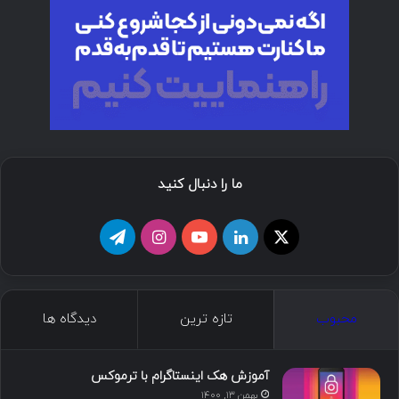
ما را دنبال کنید
ا
ل
ی
ا
ت
ی
ی
و
ی
ل
ک
ن
ت
ن
گ
محبوب
تازه ترین
دیدگاه ها
س
ک
ی
س
ر
د
و
ت
ا
آموزش هک اینستاگرام با ترموکس
بهمن ۱۳, ۱۴۰۰