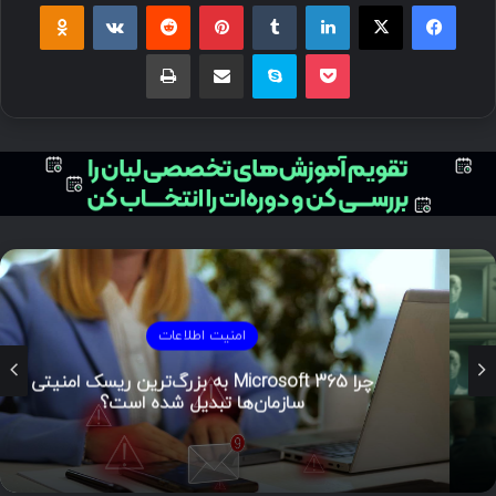
فیسبوک
ایکس
لینکداین
تامبلر
پینتریست
Reddit
VKontakte
Odnoklassniki
پاکت
اسکایپ
اشتراک گذاری با ایمیل
چاپ
امنیت اطلاعات
چرا Microsoft 365 به بزرگ‌ترین ریسک امنیتی
سازمان‌ها تبدیل شده است؟