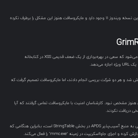
محققان اعلام کردند که آسیب‌پذیری XSS همچنان در جدیدترین نسخه ویندوز ۱۱ وجود دارد و مایکروسافت هنوز این مشکل را برطرف نکرده
GrimR
حمله GrimResource با استفاده از یک فایل MSC مخرب آغاز می‌شود که سعی در بهره‌برداری از یک ضعف قدیمی XSS در کتابخانه
۲۰۱ به Adobe و مایکروسافت گزارش شد و هر دو شرکت بررسی انجام دادند، اما مایکروسافت تصمیم گرفت که
بود و وضیت آن هنوز مشخص نبود. کارشناسان امنیت با مایکروسافت تماس گرفتند که آیا
سخی دریافت نکردند.
فایل MSC مخربی که توسط مهاجمان توزیع شده، حاوی ارجاعی به منبع آسیب‌پذیر APDS در بخش StringTable است، بنابراین هنگامی که
ای جاوااسکریپت در زمینه ‘mmc.exe’ را فعال می‌کند.