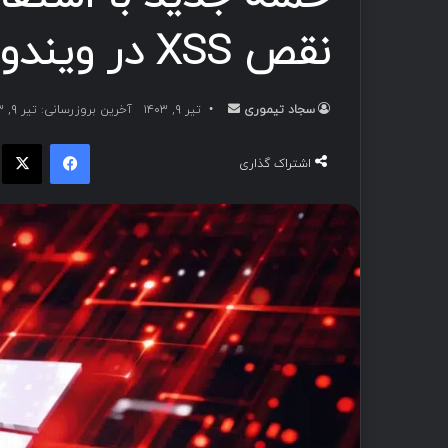
نقص XSS در ویندوز برای نفوذ به شبکه‌ها
سجاد تیموری
ا
تیر ۹, ۱۴۰۳
آخرین بروزرسانی: تیر ۹, ۱۴۰۳
ر
فیسبوک
ا
س
اشتراک گذاری
ا
ل
ب
ه
ا
ی
م
ی
ل