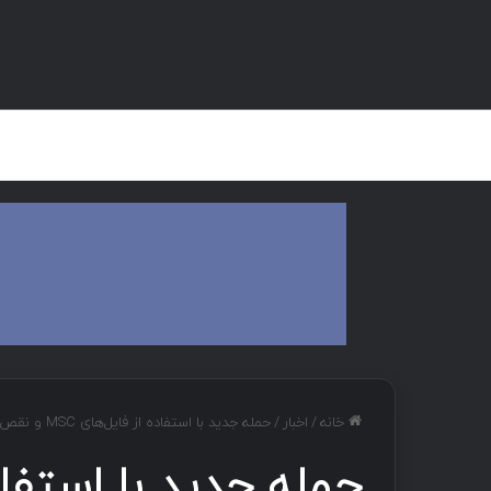
صفحه اصلی
هک و تست نفوذ
دان
خانه
/
اخبار
/
حمله جدید با استفاده از فایل‌های MSC و نقص XSS در ویندوز برای نفوذ به شبکه‌ها