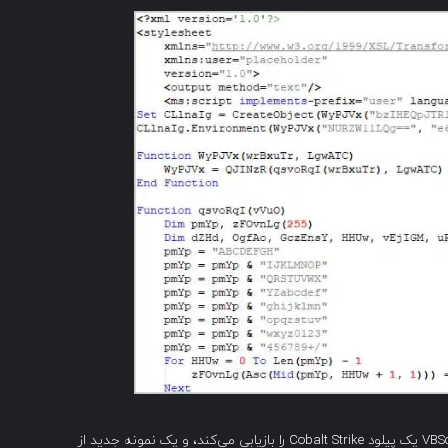
PASTALOADER از متغیرهای محیطی تنظیم شده توسط VBScript یک پیلود Cobalt Strike را بازیابی می‌کند، و یک نمونه جدید از