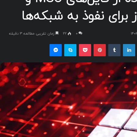
۰
22
زمان تقریبی مطالعه 3 دقیقه
یکس
لینکداین
تامبلر
پینتریست
پاکت
اسکایپ
مسنجر