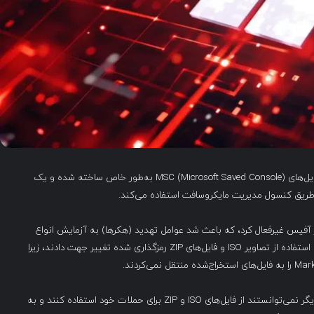
یک تکنیک جدید اجرای دستورات با نام ‘GrimResource’ از فایل‌های MSC (Microsoft Saved Console) به‌طور خاص ساخته شده و یک
ها را در آفیس غیرفعال کرد، که باعث شد عوامل تهدید (هکرها) به آزمایش انواع
فایل‌های جدید در حملات فیشینگ بپردازند. مهاجمان ابتدا به استفاده از تصاویر ISO و فایل‌های ZIP رمزگذاری شده تغییر جهت دادند، زیرا
پس از اصلاح این مشکل توسط مایکروسافت و ۷-ZIP هکرها دیگر نمی‌توانستند از فایل‌های ISO و ZIP برای حملات خود استفاده کنند و به