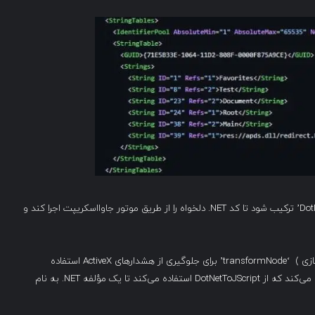
به گفته Elastic ضعف XSS می‌تواند با تکنیک ‘DotNetToJScript’ ترکیب شود تا کد NET. دلخواه را از طریق موتور جاوااسکریپت اجرا کند و
نمونه‌ای که بررسی شده است، از ابزار obfuscation ( مبهم سازی ) ‘transformNode’ برای جلوگیری از هشدارهای ActiveX استفاده
می‌کند، در حالی که کد جاوااسکریپت یک VBScript را بازسازی می‌کند که از DotNetToJScript استفاده می‌کند تا یک مؤلفه NET. به نام