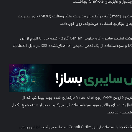
های OneNote پرداختند.
مهاجمان اکنون به یک نوع فایل جدید، یعنی فایل‌های MSC ویندوز (msc.) که در کنسول مدیریت مایکروسافت (MMC) برای مدیریت
ی پرکاربرد استفاده می‌شوند، روی آورده‌اند.
سوءاستفاده از فایل‌های MSC برای انتشار بدافزار قبلاً توسط شرکت امنیت سایبری کره جنوبی Genian گزارش شده بود. با الهام از این
یک تکنیک جدید برای توزیع فایل‌های MSC و سوءاستفاده از یک نقص قدیمی اما اصلاح‌نشده XSS در فایل apds.dll
Elastic یک نمونه (‘sccm-updater.msc’) را که به تازگی در تاریخ ۶ ژوئن ۲۰۲۴ روی VirusTotal بارگذاری شده بود، پیدا کرد که از
به طور فعال در دنیای واقعی مورد سوءاستفاده قرار می‌گیرد. بدتر از همه، هیچ یک از
هرچند که در این حمله خاص از این روش برای نفوذ اولیه به شبکه‌ها با استفاده از ابزار Cobalt Strike استفاده می‌شود، اما این روش