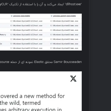
‘dllhost.exe’ ایجاد می‌کند و آن را با استفاده از تکنیک ‘DirtyCLR’ به همراه آزادسازی تابع و فراخوانی‌های سیستم تزریق می‌کند.
Samir Bousseaden محقق Elastic نمونه ای از حمله GrimResource را در