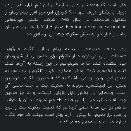
حالی است که هموطنان روسی سازندگان این نرم افزار، یعنی پاول
دورف و نیکلای دورف تنها ۱۰% کاربران این نرم افزار پیام رسان را
تشکیل می‌دهند. در سال ۲۰۱۵، شرکت امنیتی غیرانتفاعی
Electronic Frontier Foundation امتیاز ۴ از ۷ را بخش پیام رسان
و امتیاز ۷ از ۷ را به بخش
سکرت چت
این نرم افزار داد.
پاول دورف، مدیرعامل سیستم پیام رسانی تلگرام می‌گوید:
“مقامات ایرانی می‌خواهند از تلگرام برای جاسوسی از شهروندان
خود استفاده کنند اما ما نمی‌توانیم در این زمینه به آن‌ها کمک
کنیم و نخواهیم کرد”. اما آیا همکاری نکردن تلگرام با دولت‌ها، به
معنای امن بودن آن می باشد؟ به گفته مدیران تلگرام، امن‌ترین
بخش این اپلیکیشن، مربوط به سکرت چت یا چت مخفی آن
است. چت‌های این بخش قابل بازیابی نیستند و به جز طرفین
چت، افراد دیگر، حتی پلیس فتا و FBI هم نمی‌توانند آن را بخواند.
ما هم در این مقاله سعی کرده‌ایم که امنیت سکرت چت را مورد
بررسی قرار دهیم. اما پیش از آن، بهتر است ببینیم که خود تلگرام
درباره امنیت چت مخفی چه می‌گوید.