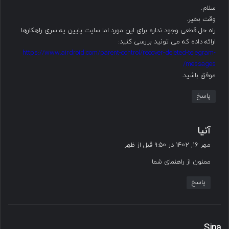
سلام.
:
وقت بخیر.
راه حل قطعی وجود نداره برای این مورد اما سایت پایین یه سری راهکارها
ارائه داده که می تونید بررسی کنید:
https://www.airdroid.com/parent-control/recover-deleted-telegram-
messages/
موفق باشید.
پاسخ
گ
آنیا
ف
مهر ۱۶, ۱۴۰۲ در ۹:۵۰ قبل از ظهر
ت
ممنون از راهنمای شما
:
پاسخ
گ
Sina