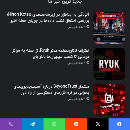
جدید ترین خبر ها
آلودگی به بدافزار در زیرساخت‌های Nihon Kotsu؛
بررسی احتمال نشت داده‌ها در جریان حمله اخیر
3 هفته پیش
اعتراف تکان‌دهنده هکر Ryuk: از حمله به مراکز
درمانی تا کسب میلیون‌ها دلار باج
3 هفته پیش
هشدار BeyondTrust درباره آسیب‌پذیری‌های
بحرانی در نرم‌افزارهای دسترسی از راه دور
4 هفته پیش
نفوذ سایبری به سیستم ایمیل KDDI؛ داده‌های
میلیون‌ها کاربر در معرض خطر