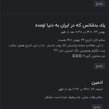
پاسخ
گ
يك بدشانس كه در ايران به دنيا اومده
ف
بهمن ۲۴, ۱۴۰۱ در ۱۰:۴۸ بعد از ظهر
ت
سلام الان تاریخ ٢۴ بهمن ١۴٠١ هست
:
. با این مقاله و جمله پایانیش کلا پودر شدیم . ایا در این تاریخ هموز سکرت
چت تلگرام همچنین باگ امنیتی دارد ؟؟؟
دم مختون گرم !!! 👏👏👏
پاسخ
گ
ادمین
ف
اسفند ۲۹, ۱۴۰۱ در ۲:۲۲ بعد از ظهر
ت
سلام وقت بخیر. بله برطرف شده است مشکل.
:
پاسخ