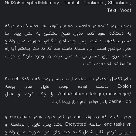
NotSoEncryptedInMemory , Tambal , Cookiedo , Shlookido ,
Text , Woof
بصورت رمز نشده در حافظه دیده می شوند. هر حمله کننده ای که
به دستگاه نفوذ کند، بدون هیچ مشکلی به متن پیام ها
دسترسیخواهد داشت. پس چت امن تلگرام، بصورت متن واضح
قابل خواندن است. این مساله باعث شد که به فکر بیافتم آیا راه
ساده تری برای دسترسی به متن پیام ها وجود دارد؟ و جواب
متاسفانه بله وجود داشت.
برای تکمیل تحقیق با استفاده از دسترسی روت که با کمک Kernel
Exploit بدست اورده بودم، فایل های پوسه
/data/data/org.telegra,.messenger/ را چک کرده و فایل
cashe4.db را در فولدر نرم افزار پیدا کردم.
فرض کردم که پیشوند enc در نام جدول های enc_chats و
enc_tasks_v2 خلاصه Encrypted باشد پس فایل را برداشته و
بررسی کردم. فایل شامل کلیه چت های امن بصورت متن واضح