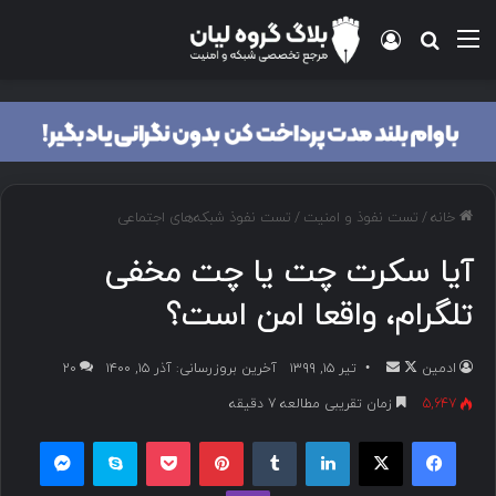
منو
ورود
جستجو برای
خانه
/
تست نفوذ و امنیت
/
تست نفوذ شبکه‌های اجتماعی
آیا سکرت چت یا چت مخفی
تلگرام، واقعا امن است؟
ادمین
د
ا
تیر ۱۵, ۱۳۹۹
آخرین بروزرسانی: آذر ۱۵, ۱۴۰۰
۲۰
ر
ر
5,647
زمان تقریبی مطالعه 7 دقیقه
ا
س
فیسبوک
ایکس
لینکداین
تامبلر
پینتریست
پاکت
اسکایپ
مسنجر
ی
ا
ک
ل
وایبر