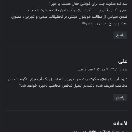
شد که سکرت چت برای گوشی فعال هست یا خیر ؟
یعنی عکس قفل چت سکرت برای هکر نشان داده میشود یا خیر ،
ضمن سپاس از مطالب خوبتون مبتنی بر تحقیقات علمی و تجربی ، ممنون
میشم پاسخ سوال رو بدین🙏
پاسخ
گ
علی
ف
مرداد ۲, ۱۴۰۳ در ۲:۵۱ بعد از ظهر
ت
درود،آیا پیام های سکرت چت ،در صورتی که ایمیل بک آپ برای تلگرام شخص
:
مخاطب تعریف شده باشد،در ایمیل شخص مخاطب ذخیره خواهد شد؟
پاسخ
گ
افسانه
ف