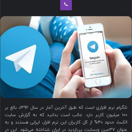
س
ب
د
ه
ن
ا
ب
ی
ا
م
ل
ی
ک
ل
ن
ی
د
تلگرام نرم افزاری است که طبق آخرین آمار در سال ۱۳۹۶، بالغ بر
۱۰۰ میلیون کاربر دارد. جالب است بدانید که به گزارش سایت
الکسا، حدود ۴۰% از کل کاربران این نرم افزار، ایرانی هستند و به
عنوان ۳۷مین وبسایت پربازدید در ایران شناخته می‌شود. این در