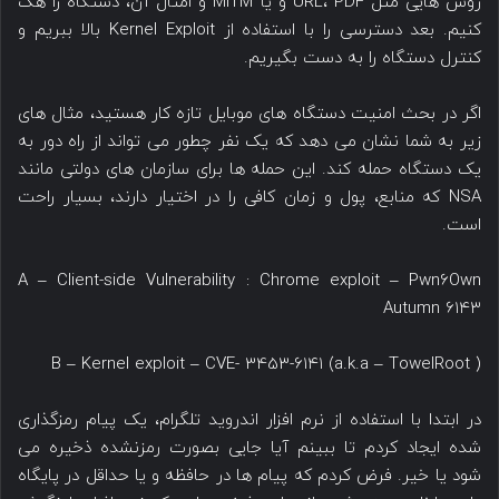
روش هایی مثل URL، PDF و یا MITM و امثال آن، دستگاه را هک
کنیم. بعد دسترسی را با استفاده از Kernel Exploit بالا ببریم و
کنترل دستگاه را به دست بگیریم.
اگر در بحث امنیت دستگاه های موبایل تازه کار هستید، مثال های
زیر به شما نشان می دهد که یک نفر چطور می تواند از راه دور به
یک دستگاه حمله کند. این حمله ها برای سازمان های دولتی مانند
NSA که منابع، پول و زمان کافی را در اختیار دارند، بسیار راحت
است.
A – Client-side Vulnerability : Chrome exploit – Pwn6Own
Autumn 6۱۴۳
B – Kernel exploit – CVE- 3453-6۱۴۱ (a.k.a – TowelRoot )
در ابتدا با استفاده از نرم افزار اندروید تلگرام، یک پیام رمزگذاری
شده ایجاد کردم تا ببینم آیا جایی بصورت رمزنشده ذخیره می
شود یا خیر. فرض کردم که پیام ها در حافظه و یا حداقل در پایگاه