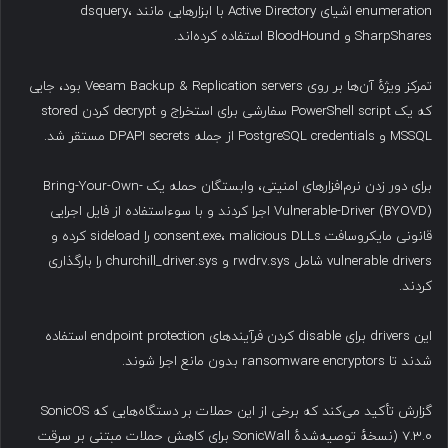
enumeration اشیای Active Directory با ابزارهایی مانند dsquery،
SharpShares و BloodHound استفاده کرده‌اند.
تمرکز ویژهٔ آن‌ها بر روی Veeam Backup & Replication servers بود، جایی
که یک PowerShell script سفارشی برای استخراج و decrypt کردن stored
MSSQL و PostgreSQL credentials از جمله DPAPI secrets مستقر شد.
برای دور زدن نرم‌افزارهای امنیتی، وابستگان حمله یک Bring-Your-Own-
Vulnerable-Driver (BYOVD) اجرا کردند و با سوءاستفاده از فایل اجرایی
قانونی مایکروسافت consent.exe، malicious DLLs را sideload کرده و
vulnerable drivers شامل rwdrv.sys و churchill_driver.sys را بارگذاری
کردند.
این drivers برای disable کردن فرآیندهای endpoint protection استفاده
شدند تا ransomware encryptors بدون مانع اجرا شوند.
گزارش تأکید می‌کند که برخی از این حملات بر دستگاه‌هایی که SonicOS
7.3.0 (نسخهٔ توصیه‌شدهٔ SonicWall برای کاهش حملات مبتنی بر سرقت