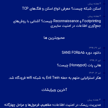
2 هفته پیش
اسکن شبکه چیست؟ معرفی انواع اسکن و فلگ‌های TCP
2 هفته پیش
Footprinting و Reconnaissance چیست؟ آشنایی با روش‌های
جمع‌آوری اطلاعات در امنیت سایبری
محبوبترین ها
تیر ۲۷, ۱۳۹۹
دانلود دوره SANS FOR585
تیر ۱۶, ۱۳۹۹
هانی‌ پات (Honeypot) چیست؟
تیر ۱۲, ۱۴۰۳
هکر استرالیایی متهم به حمله Evil Twin به شبکه wifi فرودگاه شد.
آخرین ویرایشات
3 هفته پیش
مدیریت ریسک در امنیت اطلاعات؛ مفاهیم، فرمول‌ها و مراحل چهارگانه