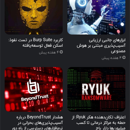
ابزارهای جانبی ارزیابی
کاربرد Burp Suite در تست نفوذ:
آسیب‌پذیری مبتنی بر هوش
اسکن فعال توسعه‌یافته
مصنوعی
4 هفته پیش
4 هفته پیش
اعتراف تکان‌دهنده هکر Ryuk: از
هشدار BeyondTrust درباره
حمله به مراکز درمانی تا کسب
آسیب‌پذیری‌های بحرانی در
میلیون‌ها دلار باج
نرم‌افزارهای دسترسی از راه دور