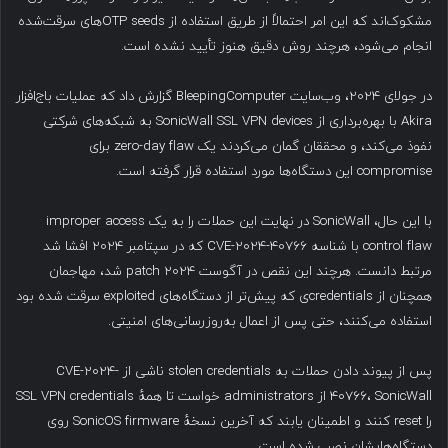
مشکوک‌اند که این امر احتمالاً از طریق استفاده از OTP seeds‌های سرقت‌شده
انجام می‌شود، هرچند روش دقیق هنوز تأیید نشده است.
در جولای ۲۰۲۴، وب‌سایت BleepingComputer گزارش داد که عملیات باج‌افزار
Akira با بهره‌برداری از SonicWall SSL VPN devices به شبکه‌های شرکتی
نفوذ می‌کند، و محققان گمان می‌کردند یک zero-day flaw برای
compromise این دستگاه‌ها مورد استفاده قرار گرفته است.
با این حال، SonicWall در نهایت این حملات را به یک improper access
control flaw با شناسه CVE-2024-40766 که در سپتامبر ۲۰۲۴ افشا شد
مرتبط دانست. هرچند این نقص در آگوست ۲۰۲۴ patch شد، مهاجمان
همچنان از credentials‌ی که پیش‌تر از دستگاه‌های exploited سرقت شده بود
استفاده می‌کنند، حتی پس از اعمال به‌روزرسانی‌های امنیتی.
پس از پیوند دادن حملات به stolen credentials ناشی از CVE-2024-
40766، SonicWall از administrators خواست تا همهٔ SSL VPN credentials
را reset کنند و اطمینان یابند که آخرین نسخهٔ SonicOS firmware روی
دستگاه‌هایشان نصب شده است.