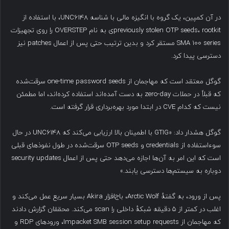
در آن کمپین، یک گروه با انگیزه مالی با شناسه UNC6148، با استفاده از
previously stolen OTP seeds، rootkit‌ی به نام OVERSTEP را روی تجهیزات
SMA 100 series مستقر کرد و بدین ترتیب حتی پس از اعمال patches نیز
دسترسی پیدا کرد.
گوگل معتقد است که مهاجمان از one-time password seeds سرقت‌شده
که قبلاً در حملات zero-day به دست آمده‌اند استفاده کرده‌اند، اما مطمئن
نیست که کدام CVE در ابتدا مورد بهره‌برداری قرار گرفته است.
گوگل هشدار داد: «GTIG با اطمینان بالا ارزیابی می‌کند که UNC6148 در حال
سوءاستفاده از credentials و OTP seeds سرقت‌شده در طول نفوذهای قبلی
است که این امر به آن‌ها اجازه می‌دهد حتی پس از اعمال security updates
دوباره به سیستم‌ها دسترسی یابند.»
پس از ورود، به گفتهٔ Arctic Wolf، باج‌افزار Akira بسیار سریع عمل می‌کند و
اغلب در کمتر از ۵ دقیقه شبکهٔ داخلی را scan می‌کند. محققان گزارش دادند
که مهاجمان از Impacket SMB session setup requests، ورودهای RDP و