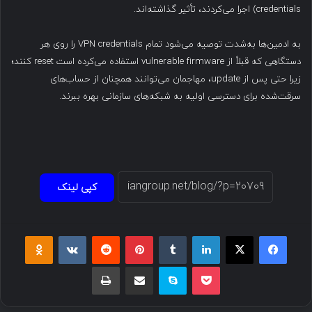
credentials) اجرا می‌کردند، تأثیر گذاشته‌اند.
به ادمین‌ها به‌شدت توصیه می‌شود تمام VPN credentials را روی هر
دستگاهی که قبلاً از vulnerable firmware استفاده می‌کرده است reset کنند؛
زیرا حتی پس از update، مهاجمان می‌توانند همچنان از حساب‌های
سرقت‌شده برای دسترسی اولیه به شبکه‌های سازمانی بهره ببرند.
کپی لینک
فیسبوک
ایکس
لینکداین
تامبلر
پینتریست
Reddit
VKontakte
Odnoklassniki
پاکت
اسکایپ
اشتراک گذاری با ایمیل
چاپ