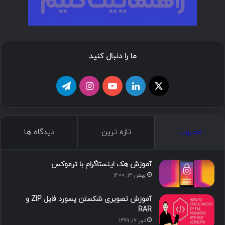
ما را دنبال کنید
ا
ل
ی
ا
ت
ی
ی
و
ی
ل
ک
ن
ت
ن
گ
محبوب
تازه ترین
دیدگاه ها
س
ک
ی
س
ر
د
و
ت
ا
آموزش هک اینستاگرام با ترموکس
بهمن ۱۳, ۱۴۰۰
ا
ب
ا
م
آموزش تصویری شکستن پسورد فایل ZIP و
ی
گ
RAR
تیر ۱۶, ۱۳۹۹