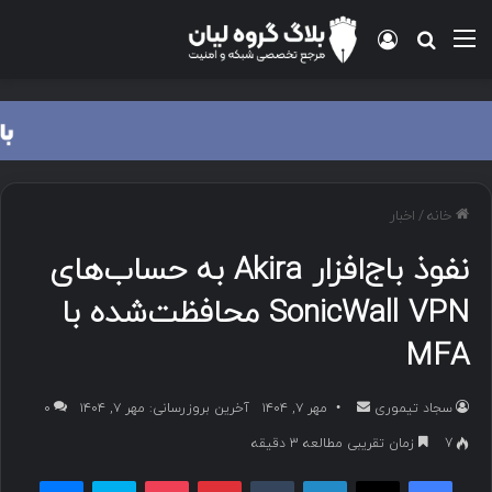
منو
ورود
جستجو برای
خانه
/
اخبار
نفوذ باج‌افزار Akira به حساب‌های
SonicWall VPN محافظت‌شده با
MFA
سجاد تیموری
ا
مهر ۷, ۱۴۰۴
آخرین بروزرسانی: مهر ۷, ۱۴۰۴
۰
ر
7
زمان تقریبی مطالعه 3 دقیقه
س
فیسبوک
ایکس
لینکداین
تامبلر
پینتریست
پاکت
اسکایپ
مسنجر
ا