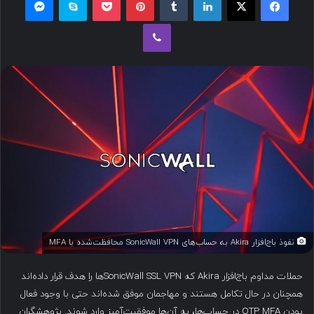
ل
وایبر
ب
ه
ا
ی
م
ی
ل
نفوذ باج‌افزار Akira به حساب‌های SonicWall VPN محافظت‌شده با MFA
حملات مداوم باج‌افزار Akira که SonicWall SSL VPN‌ها را هدف قرار داده‌اند
همچنان در حال تکامل هستند و مهاجمان موفق شده‌اند حتی با وجود فعال
بودن OTP MFA در حساب‌ها، به آن‌ها موفقیت‌آمیز وارد شوند. پژوهشگران