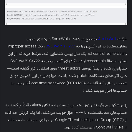
شرکت
Arctic Wolf
توضیح می‌دهد: «SonicWall ورودهای مخرب
مشاهده‌شده در این کمپین را به
CVE-2024-40766
، یک improper access
control vulnerability که یک سال پیش شناسایی شد، مرتبط می‌داند. از این
منظر، احتمالاً credentials از دستگاه‌های آسیب‌پذیر به CVE-2024-40766
جمع‌آوری شده و بعداً توسط threat actors مورد استفاده قرار گرفته است—
حتی اگر همان دستگاه‌ها patch شده باشند. مهاجمان در این کمپین موفق
شدند در حالی که قابلیت one-time password (OTP) MFA فعال بود، به
حساب‌ها احراز هویت کنند.»
پژوهشگران می‌گویند هنوز مشخص نیست وابستگان Akira دقیقاً چگونه به
حساب‌های محافظت‌شده با MFA احراز هویت می‌کنند، اما یک گزارش جداگانه
از Google Threat Intelligence Group (GTIG) در جولای، سوءاستفاده مشابه
از SonicWall VPNs را توصیف کرده بود.