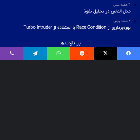
3 هفته پیش
مدل الماس در تحلیل نفوذ
4 هفته پیش
بهره‌برداری از Race Condition با استفاده از Turbo Intruder
پر بازدیدها
اردیبهشت ۲۰, ۱۴۰۰
فیسبوک
ایکس
Reddit
واتس آپ
تلگرام
وایبر
بیت‌لاکر چیست؟ شکستن قفل درایو Bitlocker
اسفند ۲۹, ۱۴۰۱
معرفی ۱۸ ابزار OSINT برای تست‌نفوذ
فروردین ۲, ۱۴۰۰
درآمد و بازارکار متخصصان شبکه و امنیت شبکه، در ایران و جهان
© Copyright 2025, All Rights Reserved | تمامی حقوق برای گروه لیان
محفوظ میباشد.