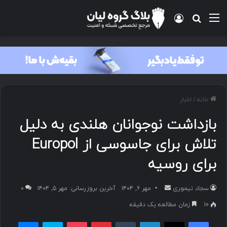
منو
ورود
جستجو برای
خانه
/
اخبار
بازداشت نوجوانان هلندی به دلیل
تلاش برای جاسوسی از Europol
برای روسیه
سجاد تیموری
ا
مهر ۶, ۱۴۰۴
آخرین بروزرسانی: مهر ۵, ۱۴۰۴
۰
ر
10
زمان مطالعه یک دقیقه
س
فیسبوک
ایکس
لینکداین
تامبلر
پینتریست
پاکت
اسکایپ
مسنجر
ا