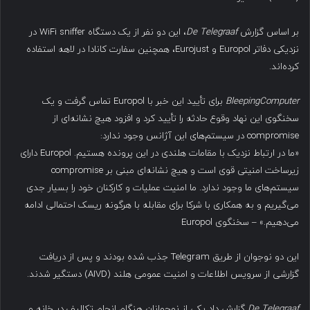
بر اساس گزارش
De Telegraaf
، این دو نفر از یک دستگاه WiFi sniffer در
نزدیکی دفاتر Europol و Eurojust، همچنین سفارت کانادا در لاهه استفاده
کرده‌اند.
BleepingComputer
برای تأیید این خبر با Europol تماس گرفت و یک
سخنگوی این نهاد وقوع حادثه را تأیید کرد و افزود هیچ نشانه‌ای از
compromise در سیستم‌های این آژانس وجود ندارد:
«ما در ارتباط نزدیک با مقامات هلندی در این پرونده هستیم. Europol دارای
زیرساخت امنیتی قوی است و هیچ نشانه‌ای مبنی بر compromise
سیستم‌های ما وجود ندارد. ما امنیت عملیات و کارکنان خود را بسیار جدی
می‌گیریم و به همکاری با شرکا برای مقابله با هرگونه ریسک احتمالی ادامه
می‌دهیم.» – سخنگوی Europol
این دو نوجوان از طریق Telegram جذب شده بودند و پس از دریافت
گزارشی از سرویس اطلاعات و امنیت عمومی هلند (AIVD) دستگیر شدند.
De Telegraaf
گزارش داد یکی از نوجوانان هنگام انجام تکالیف در خانه و