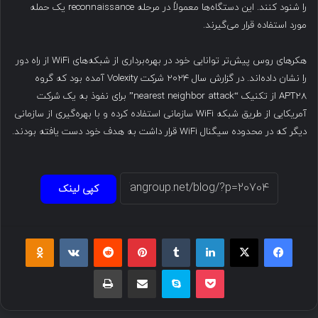
را شنود کنند. این دستگاه‌ها معمولاً در مرحله reconnaissance یک حمله
مورد استفاده قرار می‌گیرند.
هکرهای روس پیش‌تر توانایی خود در بهره‌برداری از شبکه‌های WiFi از راه دور
را نشان داده‌اند. در گزارش سال ۲۰۲۴ شرکت Volexity آمده بود که گروه
APT28 از تکنیک “nearest neighbor attack” برای نفوذ به یک شرکت
آمریکایی از طریق شبکه WiFi سازمانی استفاده کرده و با بهره‌گیری از سازمانی
دیگر که در محدوده سیگنال WiFi قرار داشت به هدف خود دست یافته بودند.
کپی لینک
فیسبوک
ایکس
لینکداین
تامبلر
پینتریست
Reddit
VKontakte
Odnoklassniki
پاکت
اسکایپ
اشتراک گذاری با ایمیل
چاپ