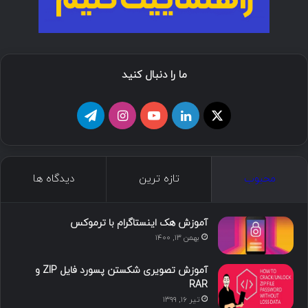
ما را دنبال کنید
ا
ل
ی
ا
ت
ی
ی
و
ی
ل
ک
ن
ت
ن
گ
محبوب
تازه ترین
دیدگاه ها
س
ک
ی
س
ر
د
و
ت
ا
آموزش هک اینستاگرام با ترموکس
بهمن ۱۳, ۱۴۰۰
ا
ب
ا
م
آموزش تصویری شکستن پسورد فایل ZIP و
ی
گ
RAR
تیر ۱۶, ۱۳۹۹
ن
ر