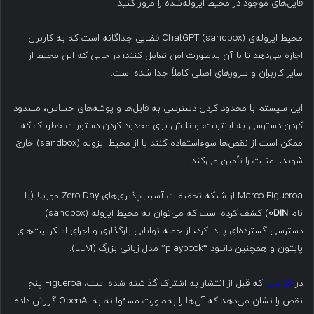
فایل‌های موجود در محیط ایزوله‌شده را مرور کنید.
محیط ایزوله‌ی ChatGPT (sandbox) فضایی جداگانه است که به کاربران
اجازه می‌دهد تا با آن به‌صورت امن تعامل کنند؛ در حالی که این محیط از
سایر کاربران و سرورهای اصلی کاملاً جدا شده است.
این سیستم با محدود کردن دسترسی به فایل‌ها و پوشه‌های حساس، مسدود
کردن دسترسی به اینترنت، و تلاش برای محدود کردن دستورات خطرناک که
ممکن است از نقص‌ها سوءاستفاده کنند یا از محیط ایزوله (sandbox) خارج
شوند، امنیت را تأمین می‌کند.
Marco Figueroa از شبکه تحقیقات آسیب‌پذیری‌های Zero Day موزیلا (با
نام
۰DIN
) کشف کرده است که می‌توان به محیط ایزوله (sandbox)
دسترسی گسترده‌ای پیدا کرد، از جمله توانایی بارگذاری و اجرای اسکریپت‌های
پایتون و همچنین دانلود “playbook” مدل زبانی بزرگ (LLM).
در
گزارشی
که قبل از انتشار به اشتراک گذاشته شده است، Figueroa پنج
نقص را نشان می‌دهد که آن‌ها را به‌صورت مسئولانه به OpenAI گزارش داده