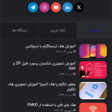
ا
ل
ی
ا
ت
ی
ی
و
ی
ل
ک
ن
ت
ن
گ
محبوب
تازه ترین
دیدگاه ها
س
ک
ی
س
ر
د
و
ت
ا
آموزش هک اینستاگرام با ترموکس
بهمن ۱۳, ۱۴۰۰
ا
ب
ا
م
آموزش تصویری شکستن پسورد فایل ZIP و
ی
گ
RAR
تیر ۱۶, ۱۳۹۹
ن
ر
چطور تلگرام را هک کنیم؟ آموزش تصویری هک
ا
تلگرام
تیر ۱۸, ۱۳۹۹
م
هک وای فای با استفاده از PMKID
شهریور ۲۴, ۱۳۹۹