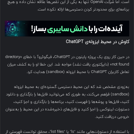
است. اما شرکت OpenAI تنها به یکی از این نقص‌ها علاقه نشان داده و هیچ
برنامه‌ای برای محدودتر کردن دسترسی‌ها ارائه نکرده است.
کاوش در محیط ایزوله‌ی
ChatGPT
در حین کار روی یک پروژه پایتون در ChatGPT، فیگوئروآ با خطای «directory
not found» (دایرکتوری یافت نشد) مواجه شد. این خطا او را به کشف میزان
تعامل کاربران ChatGPT با محیط ایزوله (sandbox) هدایت کرد.
به‌زودی مشخص شد که این محیط دسترسی گسترده‌ای به محیط ایزوله
(sandbox) فراهم می‌کند، به طوری که می‌توانید فایل‌ها را بارگذاری و دانلود
کنید، فایل‌ها و پوشه‌ها را فهرست کنید، برنامه‌ها را بارگذاری و اجرا کنید،
دستورات لینوکس را اجرا کنید و فایل‌های ذخیره‌شده در این محیط را به‌عنوان
خروجی دریافت کنید.
با استفاده از دستورات‌هایی مانند ‘ls’ یا ‘list files’، محقق توانست فهرستی از