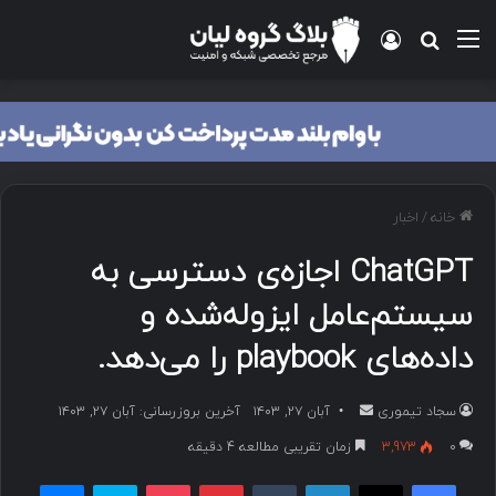
منو
ورود
جستجو برای
خانه
/
اخبار
ChatGPT اجازه‌ی دسترسی به
سیستم‌عامل ایزوله‌شده و
داده‌های playbook را می‌دهد.
سجاد تیموری
ا
آبان ۲۷, ۱۴۰۳
آخرین بروزرسانی: آبان ۲۷, ۱۴۰۳
ر
۰
3,973
زمان تقریبی مطالعه 4 دقیقه
س
فیسبوک
ایکس
لینکداین
تامبلر
پینتریست
پاکت
اسکایپ
مسنجر
ا