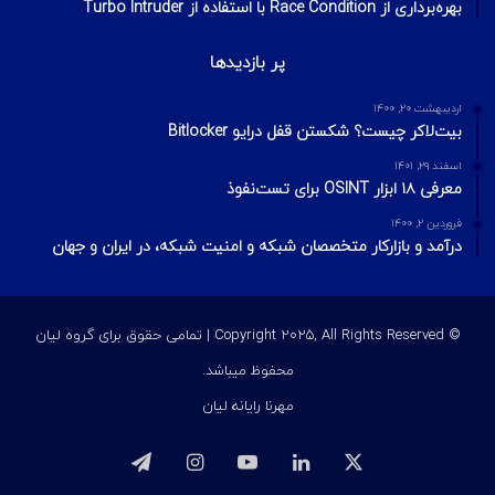
بهره‌برداری از Race Condition با استفاده از Turbo Intruder
پر بازدیدها
اردیبهشت ۲۰, ۱۴۰۰
بیت‌لاکر چیست؟ شکستن قفل درایو Bitlocker
اسفند ۲۹, ۱۴۰۱
معرفی ۱۸ ابزار OSINT برای تست‌نفوذ
فروردین ۲, ۱۴۰۰
درآمد و بازارکار متخصصان شبکه و امنیت شبکه، در ایران و جهان
© Copyright 2025, All Rights Reserved | تمامی حقوق برای گروه لیان
محفوظ میباشد.
مهرنا رایانه لیان
ایکس
لینکداین
یوتیوب
اینستاگرام
تلگرام