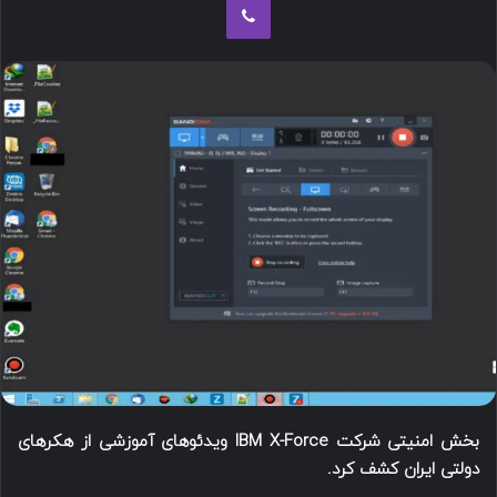
س
ب
د
ه
ن
ا
ب
ی
ا
م
ل
ی
ک
ل
ن
ی
د
بخش امنیتی شرکت IBM X-Force ویدئو‌های آموزشی از هکرهای
دولتی ایران کشف کرد.