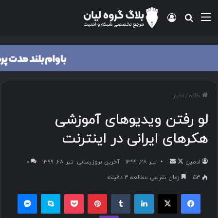
منو
ورود
جستجو برای
خانه
/
اخبار
لو رفتن ویدیوهای آموزشی
هکرهای ایرانی در اینترنت
ادمین
د
ا
تیر ۲۸, ۱۳۹۹
آخرین بروزرسانی: تیر ۲۸, ۱۳۹۹
۰
ر
ر
53
زمان تقریبی مطالعه 3 دقیقه
ا
س
فیسبوک
ایکس
لینکداین
تامبلر
پینتریست
پاکت
اسکایپ
مسنجر
ی
ا
ک
ل
وایبر