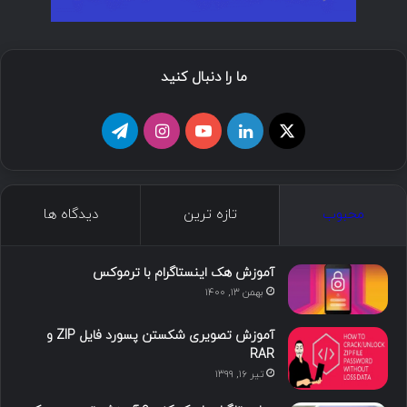
ما را دنبال کنید
ا
ل
ی
ا
ت
ی
ی
و
ی
ل
ک
ن
ت
ن
گ
محبوب
تازه ترین
دیدگاه ها
س
ک
ی
س
ر
د
و
ت
ا
آموزش هک اینستاگرام با ترموکس
بهمن ۱۳, ۱۴۰۰
ا
ب
ا
م
آموزش تصویری شکستن پسورد فایل ZIP و
ی
گ
RAR
تیر ۱۶, ۱۳۹۹
ن
ر