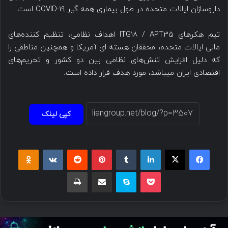
داروسازان ایالات متحده در طول بیماری همه گیر COVID-19 است.
تیم هکرهای ITG18 / APT35 اهداف نظامی، تنظیم کننده‌های
مالی ایالات متحده، محققان هسته ای آمریکا و همچنین مناطقی را
که دلیل افزایش تنش‌های نظامی بین دو کشور و تحریم‌های
اقتصادی ایران میباشد، مورد هدف قرار داده است.
کپی لینک
فیسبوک
ایکس
لینکداین
تامبلر
پینتریست
Reddit
VKontakte
Odnoklassniki
پاکت
اسکایپ
اشتراک گذاری با ایمیل
چاپ