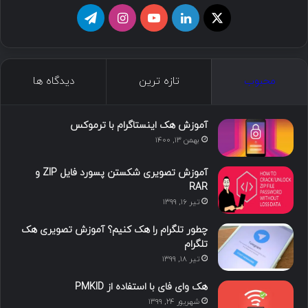
ا
ل
ی
ا
ت
ی
ی
و
ی
ل
ک
ن
ت
ن
گ
محبوب
تازه ترین
دیدگاه ها
س
ک
ی
س
ر
د
و
ت
ا
آموزش هک اینستاگرام با ترموکس
بهمن ۱۳, ۱۴۰۰
ا
ب
ا
م
آموزش تصویری شکستن پسورد فایل ZIP و
ی
گ
RAR
تیر ۱۶, ۱۳۹۹
ن
ر
چطور تلگرام را هک کنیم؟ آموزش تصویری هک
ا
تلگرام
تیر ۱۸, ۱۳۹۹
م
هک وای فای با استفاده از PMKID
شهریور ۲۴, ۱۳۹۹