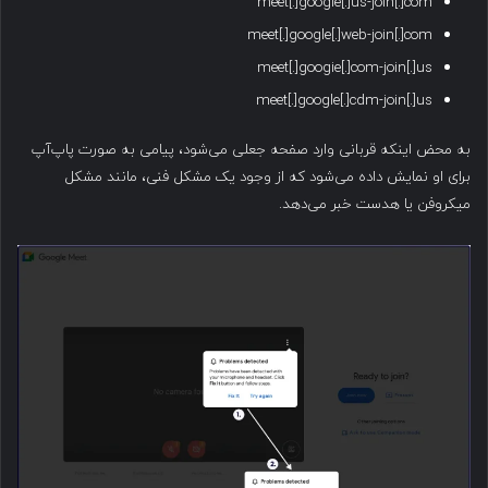
meet[.]google[.]us-join[.]com
meet[.]google[.]web-join[.]com
meet[.]googie[.]com-join[.]us
meet[.]google[.]cdm-join[.]us
به محض اینکه قربانی وارد صفحه جعلی می‌شود، پیامی به صورت پاپ‌آپ
برای او نمایش داده می‌شود که از وجود یک مشکل فنی، مانند مشکل
میکروفن یا هدست خبر می‌دهد.