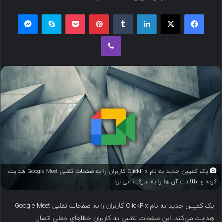
س
فیسبوک
ایکس
لینکداین
تامبلر
پینتریست
پاکت
اسکایپ
مسنجر
ا
ل
وایبر
ب
ه
ا
ی
م
ی
ل
یک کمپین جدید به نام ClickFix کاربران را به صفحات تقلبی Google Meet هدایت
کرده و اطلاعات آن ها را به سرقت می برد.
یک کمپین جدید به نام ClickFix کاربران را به صفحات تقلبی Google Meet
هدایت می‌کند. این صفحات تقلبی به کاربران خطاهای جعلی اتصال