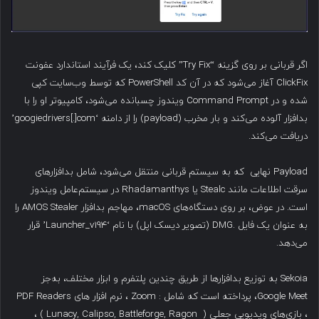
اگر قربانی بر روی گزینه “Try Fix” کلیک کند، یک فرآیند استاندارد عفونت
ClickFix آغاز می‌شود که در آن کد PowerShell که توسط وب‌سایت کپی
شده و در Command Prompt ویندوز چسبانده می‌شود، کامپیوتر او را با
بدافزار آلوده می‌کند و بار مخرب (payload) را از دامنه ‘googiedrivers[.]com’
دریافت می‌کند.
Payload نهایی که به سیستم قربانی منتقل می‌شود، شامل بدافزارهای
سرقت اطلاعات مانند Stealc یا Rhadamanthys در سیستم‌عامل ویندوز
است. در عوض، بر روی دستگاه‌های macOS، مهاجم بدافزار AMOS Stealer را
به عنوان یک فایل .DMG (تصویر دیسک اپل) با نام ‘Launcher_v194’ قرار
می‌دهد.
Sekoia به توزیع بدافزارها از طریق چندین پلتفرم و ابزار مختلف، به‌جز
Google Meet، پرداخته است که شامل : Zoom ، نرم افزار های PDF Readers
، بازی‌های ویدیویی جعلی ( Lunacy, Calipso, Battleforge, Ragon ) ،