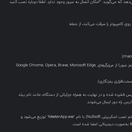
‌دهد که می‌گوید: “امکان اتصال به سرور وجود ندارد. لطفاً دوباره نصب کنید
کوکی‌ها و اطلاعات تکمیل خودکار (مانند نام کاربری و رمز عبور) از مرورگرهای Google Chrome, Opera, Brave, Microsoft Edge,
 فشرده شده و در نهایت به همراه جزئیاتی از دستگاه، مانند نام بیلد
نسخه ویندوزی بدافزار Realst به‌صورت یک فایل NSIS (سیستم نصب اسکریپتی Nullsoft) با نام ‘MeetenApp.exe’ توزیع می‌شود و