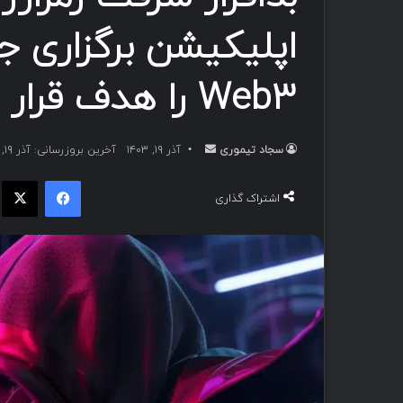
اپلیکیشن برگزاری
Web3 را هدف قرار می‌دهد.
سجاد تیموری
ا
آذر ۱۹, ۱۴۰۳
آخرین بروزرسانی: آذر ۱۹, ۱۴۰۳
ر
فیسبوک
ا
س
اشتراک گذاری
ا
ل
ب
ه
ا
ی
م
ی
ل