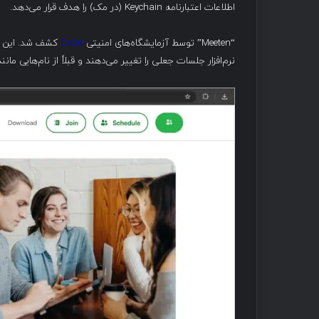
اطلاعات اعتبارنامه Keychain (در مک) را هدف قرار می‌دهد.
“Meeten” توسط آزمایشگاه‌های امنیتی
Cado
کشف شد. این آز
نرم‌افزار جلسات جعلی را تغییر می‌دهند و قبلاً از نام‌هایی مانند “Clusee”، “Cuesee”، “Meetone” و “Meetio” استفاده کرده