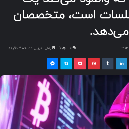
 جلسات است، متخصصان
۰
7
زمان تقریبی مطالعه 3 دقیقه
یکس
لینکداین
تامبلر
پینتریست
پاکت
اسکایپ
مسنجر