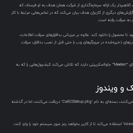
 کلاهبردار یک ارائه سرمایه‌گذاری از شرکت همان هدف به او فرستاد، که
رش‌های دیگری از کاربران هدف بیان می‌کند که در تماس‌هایی مرتبط با کار
دف به وب‌سایت Meeten هدایت می‌شود تا محصول را دانلود کند. علاوه بر میزبانی بدافزارهای سرقت اطلاعات،
تند که رمزارزهای ذخیره‌شده در مرورگرهای وب را حتی قبل از نصب بدافزار، سرقت
علاوه بر بدافزار Realst، شرکت Cado می‌گوید که وب‌سایت‌های “Meeten” جاوااسکریپتی دارند که تلاش می‌کند کیف‌پول‌هایی را که به
 و ویندوز
افرادی که نسخه macOS نرم‌افزار جلسه را برای دانلود انتخاب می‌کنند، بسته‌ای به نام ‘CallCSSetup.pkg’ دریافت می‌کنند، اما در گذشته
زمانی که اجرا می‌شود، از ابزار خط فرمان macOS به نام ‘osascript’ استفاده می‌کند تا از کاربر بخواهد رمز عبور سیستم خود را وارد کند،