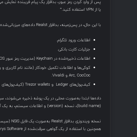
پس از وارد کردن رمز عبور، بدافزار یک پیام فریبنده نمایش می
یا از VPN استفاده کنید.”
با این حال، در پس‌زمینه، بدافزار Realst داده‌های میزبانی‌شده روی کامپیوتر را سرقت می‌کند، از جمله:
اطلاعات ورود تلگرام.
جزئیات کارت بانکی.
اطلاعات ذخیره‌شده در Keychain (مدیریت رمز عبور macOS).
Arc, CocCoc و Vivaldi.
کیف‌پول‌های Ledger و Trezor wallets (کیف‌پول‌های سخت‌افزاری رمزنگاری).
داده‌ها ابتدا به‌صورت محلی در یک پوشه ذخیره می‌شوند، سپس
(build name)، نسخه (version) و اطلاعات سیستم، به یک آدرس راه دور ارسال می‌شوند.
همچنین با استفاده از یک گواهی سرقت‌شده از Brys Software به‌صورت دیجیتالی امضا شده است.