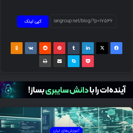
کپی لینک
فیسبوک
ایکس
لینکداین
تامبلر
پینتریست
Reddit
VKontakte
Odnoklassniki
پاکت
اسکایپ
اشتراک گذاری با ایمیل
چاپ
آموزش‌های لیان