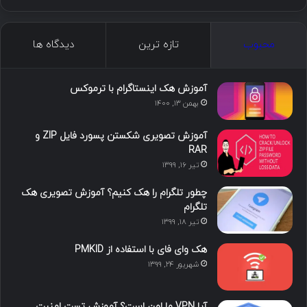
ی
ی
و
ی
ل
ک
ن
ت
ن
گ
محبوب
تازه ترین
دیدگاه ها
س
ک
ی
س
ر
د
و
ت
ا
آموزش هک اینستاگرام با ترموکس
بهمن ۱۳, ۱۴۰۰
ا
ب
ا
م
آموزش تصویری شکستن پسورد فایل ZIP و
ی
گ
RAR
تیر ۱۶, ۱۳۹۹
ن
ر
چطور تلگرام را هک کنیم؟ آموزش تصویری هک
ا
تلگرام
تیر ۱۸, ۱۳۹۹
م
هک وای فای با استفاده از PMKID
شهریور ۲۴, ۱۳۹۹
آیا VPN ما امن است؟ آموزش تست امنیت