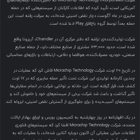
شرکت Microchip Technology Incorporated، که تأمین‌کننده نیمه‌رساناهای
آمریکایی است، تأیید کرده که اطلاعات کارکنان از سیستم‌هایی که در حمله
سایبری در ماه آگوست دچار نقض امنیتی شده‌اند، به سرقت رفته است. این
حمله بعداً توسط گروه باج‌افزار Play ادعا شده است.
شرکت تولیدکننده‌ی تراشه که دفتر مرکزی آن در Chandler، آریزونا واقع
شده است، حدود ۱۲۳,۰۰۰ مشتری از صنایع مختلف دارد، از جمله صنایع
صنعتی، خودرو، مصرف‌کننده، هوافضا و دفاعی، ارتباطات و بازارهای محاسباتی.
در تاریخ ۲۰ اوت، شرکت Microchip Technology فاش کرد که عملیات در
چندین کارخانه تولیدی این شرکت تحت تأثیر حمله سایبری که در ۱۷ اوت
کشف شد، قرار گرفته است. این حادثه بر توانایی شرکت در انجام سفارش‌ها
تأثیر گذاشت و باعث شد شرکت برخی از سیستم‌های خود را خاموش کند و
سیستم‌های آسیب‌دیده را برای جلوگیری از گسترش نقض امنیتی، ایزوله کند.
در یک اظهارنامه در روز چهارشنبه به کمیسیون بورس و اوراق بهادار ایالات
متحده، شرکت Microchip Technology افشا کرد که سیستم‌های فناوری
اطلاعات حیاتی عملیاتی آن اکنون دوباره آنلاین شده‌اند، با عملیات که به