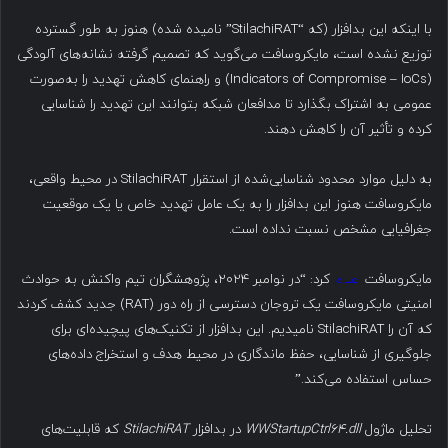
با اینکه این بدافزار (که “StilachiRAT” نامیده شده) هنوز به طور گسترده
توزیع نشده است، مایکروسافت می‌گوید که تصمیم گرفته نشانه‌های آلودگی
(Indicators of Compromise – IoCs) و راهنمای کاهش تهدید را به‌صورت
عمومی به اشتراک بگذارد تا مدافعان شبکه بتوانند این تهدید را شناسایی
کرده و تأثیر آن را کاهش دهند.
به دلیل موارد محدود شناسایی‌شده از استقرار StilachiRAT در محیط واقعی،
مایکروسافت هنوز این بدافزار را به یک عامل تهدید خاص یا یک موقعیت
جغرافیایی مشخص نسبت نداده است.
مایکروسافت
اعلام
کرد: “در نوامبر ۲۰۲۴، پژوهشگران تیم واکنش به حوادث
امنیتی مایکروسافت یک تروجان دسترسی از راه دور (RAT) جدید کشف کردند
که آن را StilachiRAT نامیدیم. این بدافزار از تکنیک‌های پیچیده‌ای برای
جلوگیری از شناسایی، حفظ ماندگاری در محیط هدف و استخراج داده‌های
حساس استفاده می‌کند.”
تحلیل ماژول
WWStartupCtrl64.dll
در بدافزار
StilachiRAT
که قابلیت‌های