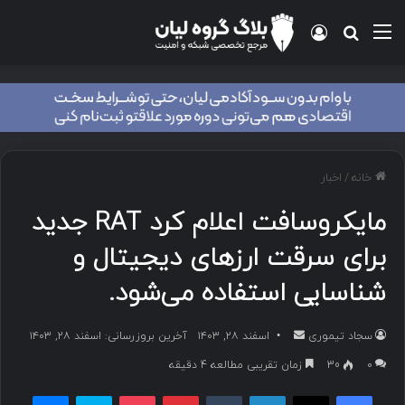
منو
ورود
جستجو برای
خانه
/
اخبار
مایکروسافت اعلام کرد RAT جدید
برای سرقت ارزهای دیجیتال و
شناسایی استفاده می‌شود.
سجاد تیموری
ا
اسفند ۲۸, ۱۴۰۳
آخرین بروزرسانی: اسفند ۲۸, ۱۴۰۳
ر
۰
30
زمان تقریبی مطالعه 4 دقیقه
س
فیسبوک
ایکس
لینکداین
تامبلر
پینتریست
پاکت
اسکایپ
مسنجر
ا