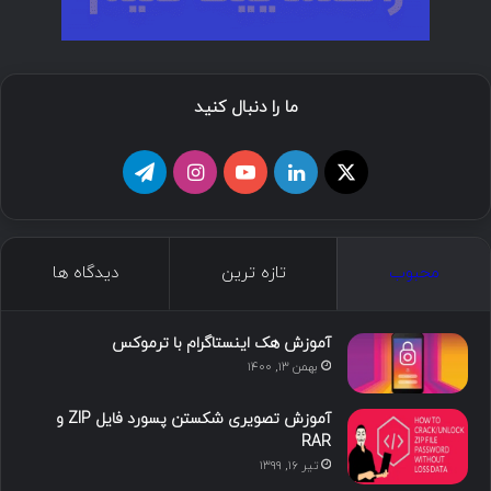
ما را دنبال کنید
ا
ل
ی
ا
ت
ی
ی
و
ی
ل
ک
ن
ت
ن
گ
محبوب
تازه ترین
دیدگاه ها
س
ک
ی
س
ر
د
و
ت
ا
آموزش هک اینستاگرام با ترموکس
بهمن ۱۳, ۱۴۰۰
ا
ب
ا
م
آموزش تصویری شکستن پسورد فایل ZIP و
ی
گ
RAR
تیر ۱۶, ۱۳۹۹
ن
ر