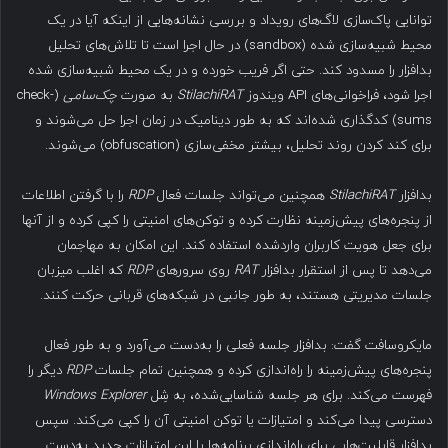
توانایی پاک‌سازی لاگ‌های رویداد و بررسی نشانه‌هایی از اینکه آیا در یک
محیط شبیه‌سازی شده (sandbox) در حال اجرا است تا تلاش‌های تحلیل
بدافزار را مسدود کند. حتی اگر فریب خورده و در یک محیط شبیه‌سازی شده
اجرا شود، فراخوانی‌های API ویندوز
StilachiRAT
به صورت
چک‌سامی
(check-
sums) کدگذاری شده‌اند که به طور دینامیک در زمان اجرا حل می‌شوند و
برای کند کردن روند تحلیل، بیشتر مخفی‌سازی (obfuscation) می‌شوند.
بدافزار
StilachiRAT
همچنین می‌تواند جلسات فعال
RDP
را با گرفتن اطلاعات
از پنجره‌های پیش‌زمینه نظارت کرده و توکن‌های امنیتی را کپی کرده و از آنها
برای جعل هویت کاربران واردشده استفاده کند. این امکان به مهاجمان
می‌دهد تا پس از استقرار بدافزار
RAT
روی سرورهای
RDP
که اغلب میزبان
جلسات مدیریتی هستند، به طور جانبی در شبکه‌های قربانی حرکت کنند.
مایکروسافت گفت: بدافزار جلسه فعلی را به‌دست می‌آورد و به طور فعال
پنجره‌های پیش‌زمینه را راه‌اندازی کرده و همچنین تمام جلسات
RDP
دیگر را
فهرست می‌کند. برای هر جلسه شناسایی‌شده، به شِل
Windows Explorer
دسترسی پیدا می‌کند و امتیازات یا توکن امنیتی آن را کپی می‌کند. سپس
بدافزار قابلیت‌هایی برای راه‌اندازی برنامه‌ها با این امتیازات جدید به‌دست