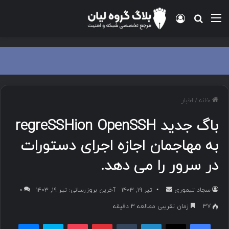
منو
ورود
جستجو برای
خانه
/
اخبار
باگ جدید regreSSHion OpenSSH
به مهاجمان اجازه اجرای دستورات
در سرور را می دهد.
سجاد تیموری
ا
تیر ۱۹, ۱۴۰۳
آخرین بروزرسانی: تیر ۱۹, ۱۴۰۳
۰
ر
37
زمان تقریبی مطالعه 3 دقیقه
س
فیسبوک
ایکس
لینکداین
تامبلر
پینتریست
پاکت
اسکایپ
مسنجر
ا