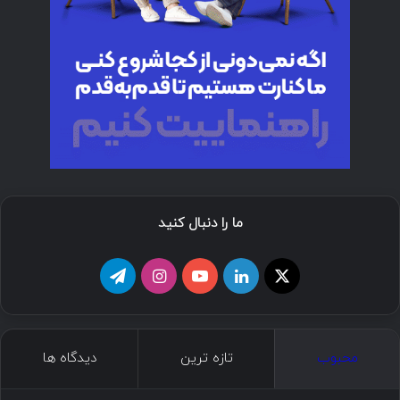
ما را دنبال کنید
ا
ل
ی
ا
ت
ی
ی
و
ی
ل
ک
ن
ت
ن
گ
محبوب
تازه ترین
دیدگاه ها
س
ک
ی
س
ر