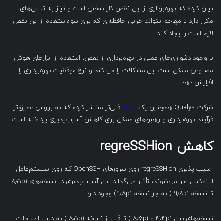
بیان کرده که بهره‌برداری از این نقص کار سختی است و نیاز به تلاش‌های
مکرر دارد تا مهاجم بتواند خرابی حافظه‌ای که برای سوءاستفاده از این نقص
لازم است را ایجاد کند.
با وجود دشواری‌های عملی در بهره‌برداری از نقص، استفاده از ابزارهای هوش
مصنوعی ممکن است این مشکلات را حل کند و نرخ موفقیت بهره‌برداری را
افزایش دهد.
شرکت Qualys همچنین یک
مقاله
فنی‌تر منتشر کرده که به بررسی عمیق‌تر
فرآیند بهره‌برداری و راهبردهای ممکن برای کاهش آسیب‌پذیری پرداخته است.
کاهش
regreSSHion
آسیب پذیری regreSSHion روی سرورهای OpenSSH که روی سیستم‌عامل
لینوکس اجرا می‌شوند، تأثیر می‌گذارد. این آسیب‌پذیری در نسخه‌های ۸٫۵p1
تا نسخه ۹٫۸p1 ( به جز نسخه ۹٫۸p1) وجود دارد.
نسخه‌های بین ۴٫۴p1 و ۸٫۵p1 ( تا قبل از نسخه ۸٫۵p1 ) به دلیل اصلاحات