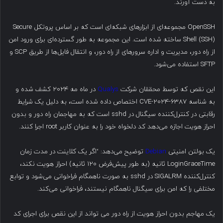
به دست آورند.
OpenSSH مجموعه‌ای از ابزارهای شبکه‌ای است که بر اساس پروتکل Secure
Shell (SSH) ساخته شده است. این مجموعه به طور گسترده‌ای برای ورود امن
از راه دور، مدیریت و اداره سرورهای از راه دور، و انتقال فایل‌ها از طریق SCP و
SFTP استفاده می‌شود.
این نقص که توسط محققان شرکت
Qualys
در ماه مه ۲۰۲۴ کشف شده و
به شناسه CVE-2024-6387 اختصاص داده شده است، به دلیل یک شرایط
رقابتی در کنترل‌کننده سیگنال در sshd است که به مهاجمان راه دور و بدون
احراز هویت اجازه می‌دهد کد دلخواه خود را به عنوان کاربر root اجرا کنند.
یک بولتن امنیتی
Debian
توضیح می‌دهد: ‘اگر یک کلاینت در مدت زمان
LoginGraceTime ثانیه (به طور پیش‌فرض ۱۲۰ ثانیه) احراز هویت نکند،
کنترل‌کننده SIGALRM در sshd به صورت ناهمگام فراخوانی می‌شود و توابع
مختلفی را که امن برای سیگنال ناهمگام نیستند، فراخوانی می‌کند.
یک مهاجم بدون احراز هویت از راه دور می تواند از این نقص برای اجرای کد