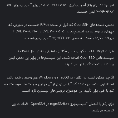
انجام‌شده برای رفع آسیب‌پذیری CVE-2006-5051، در برابر آسیب‌پذیری CVE-
2024-6387 ایمن هستند.
تمامی نسخه‌های OpenSSH که قبل از نسخه ۴٫۴p1 هستند، در صورتی که
پچ‌های مربوط به دو آسیب‌پذیری CVE-2006-5051 و CVE-2008-4109 را
دریافت نکرده باشند، به نقص regreSSHion آسیب‌پذیر هستند.
شرکت Qualys اعلام کرد به‌خاطر مکانیزم امنیتی که در سال ۲۰۰۱ به
سیستم‌عامل OpenBSD اضافه شده، این سیستم‌ها در برابر این نقص ایمن
هستند و تحت تأثیر قرار نمی‌گیرند.
اگرچه ممکن است این نقص در macOS و Windows هم وجود داشته باشد،
اما تاکنون مشخص نشده که آیا می‌توان از آن در این سیستم‌ها سوءاستفاده
کرد یا خیر. برای تأیید این موضوع، بررسی‌های بیشتری لازم است.
برای رفع یا کاهش آسیب‌پذیری regreSSHion در OpenSSH، اقدامات زیر
توصیه می‌شود: