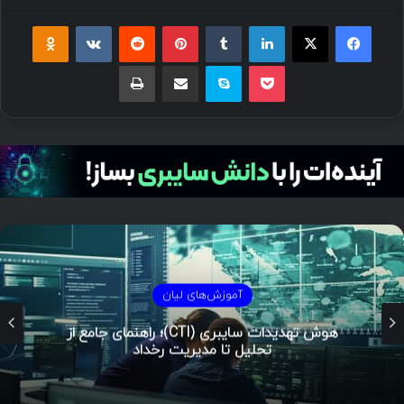
فیسبوک
ایکس
لینکداین
تامبلر
پینتریست
Reddit
VKontakte
Odnoklassniki
پاکت
اسکایپ
اشتراک گذاری با ایمیل
چاپ
آموزش‌های لیان
هوش تهدیدات سایبری (CTI)؛ راهنمای جامع از
تحلیل تا مدیریت رخداد