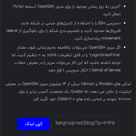
آخرین به روز رسانی موجود را برای سرور OpenSSH (نسخه ۹٫۸p1)
اعمال کنید.
دسترسی SSH را با استفاده از کنترل‌های مبتنی بر شبکه مانند
فایروال‌ها محدود کنید و تقسیم‌بندی شبکه را برای جلوگیری از lateral
movement پیاده‌سازی کنید.
اگر سرور OpenSSH نمی‌تواند بلافاصله به‌روزرسانی شود، مقدار
‘LoginGraceTime’ را در فایل تنظیمات sshd به ۰ تنظیم کنید، اما
توجه داشته باشید که این کار می‌تواند سرور را در معرض حملات
Denial of Service ( انکار سرویس ) قرار دهد.
اسکن های Shodan و Censys بیش از ۱۴ میلیون سرور OpenSSH در معرض
اینترنت را نشان می دهد، اما Qualys یک وضعیت آسیب پذیر را برای
۷۰۰۰۰۰ نمونه بر اساس داده های CSAM 3.0 خود تأیید کرد.
کپی لینک