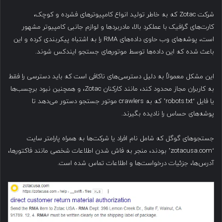
شرکت Zotac که به خاطر تولید انواع کامپیوترهای فشرده و کوچک،
کارت‌های گرافیک با عملکرد بالا، مادربردها و لوازم جانبی کامپیوتر مشهور
است، پوشه‌های وب حاوی داده‌های RMA را به اشتباه پیکربندی کرده و این
باعث شده که این داده‌ها توسط موتورهای جستجو ایندکس شوند.
این مشکل معمولاً به دلیل دسترسی‌های ناکافی است که باید دسترسی را فقط
به کاربران مجاز محدود کند، مانند کارکنان Zotac، و همچنین نبود برچسب‌ها
یا فایل ‘robots.txt’ که به crawlers موتور جستجو دستور می‌دهد تا
پوشه‌های حساس را نادیده بگیرند.
جستجوهای گوگل که شامل نام افراد یا شرکت‌ها به همراه پارامتر سایت
‘zotacusa.com’ بودند، منجر به فاش شدن اطلاعات شخصی مانند فاکتورها،
آدرس‌ها، جزئیات درخواست‌ها و اطلاعات تماس شده است.