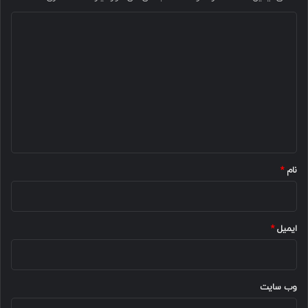
د
ی
د
گ
ا
ه
*
نام
*
ایمیل
*
وب‌ سایت