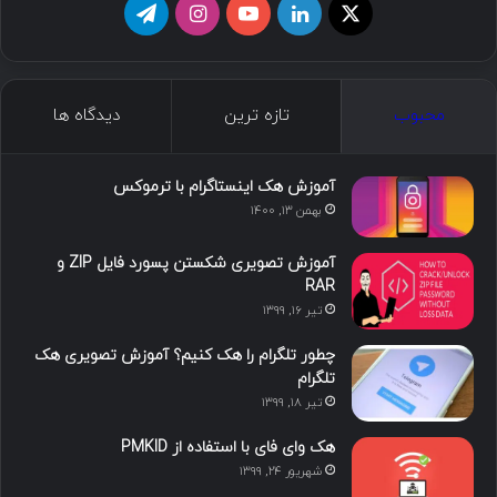
ا
ل
ی
ا
ت
ی
ی
و
ی
ل
ک
ن
ت
ن
گ
محبوب
تازه ترین
دیدگاه ها
س
ک
ی
س
ر
د
و
ت
ا
آموزش هک اینستاگرام با ترموکس
بهمن ۱۳, ۱۴۰۰
ا
ب
ا
م
آموزش تصویری شکستن پسورد فایل ZIP و
ی
گ
RAR
تیر ۱۶, ۱۳۹۹
ن
ر
چطور تلگرام را هک کنیم؟ آموزش تصویری هک
ا
تلگرام
تیر ۱۸, ۱۳۹۹
م
هک وای فای با استفاده از PMKID
شهریور ۲۴, ۱۳۹۹