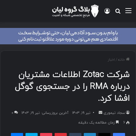
منو
ورود
جستجو برای
خانه
/
اخبار
شرکت Zotac اطلاعات مشتریان
درباره RMA را در جستجوی گوگل
افشا کرد.
سجاد تیموری
ا
تیر ۱۹, ۱۴۰۳
آخرین بروزرسانی: تیر ۱۹, ۱۴۰۳
۰
ر
6
زمان مطالعه یک دقیقه
س
فیسبوک
ایکس
لینکداین
تامبلر
پینتریست
پاکت
اسکایپ
مسنجر
ا