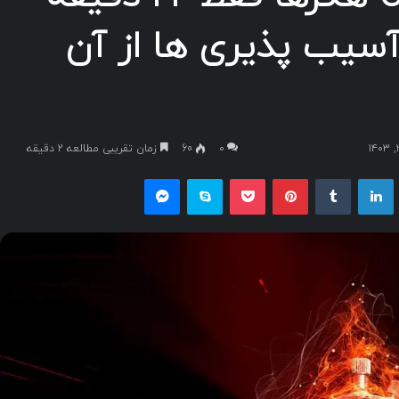
 از انتشار PoC آسیب پذیری ها از آن
۰
60
زمان تقریبی مطالعه 2 دقیقه
یکس
لینکداین
تامبلر
پینتریست
پاکت
اسکایپ
مسنجر