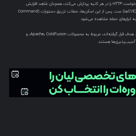
شرکت کلودفلر که در حال حاضر به طور متوسط ۵۷ میلیون درخواست HTTP را در هر ثانیه پردازش می‌کند، همچنان شاهد افزایش
فعالیت‌های اسکن برای آسیب‌پذیری‌های امنیتی شناخته‌شده (CVEها) ست. پس از این اسکن‌ها، حملات تزریق دستورات (Command
در بازه زمانی مورد بررسی، بیشترین نقص‌های امنیتی که مورد هدف قرار گرفته‌اند، مربوط به محصولات Apache، ColdFusion، و