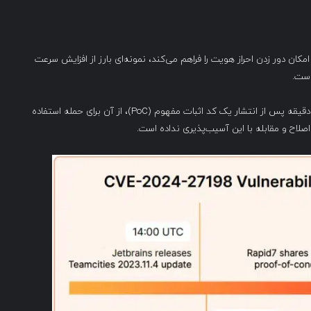
تی CVE-2024-27198 در JetBrains TeamCity، که امکان دور زدن احراز هویت را فراهم می‌کند، نمونه‌ای بارز از افزایش سرعت
است.
کلودفلر موردی را مشاهده کرده که در آن یک مهاجم، تنها ۲۲ دقیقه پس از انتشار یک کد اثبات مفهوم (PoC)، از آن برای حمله استفاده
صلاح و مقابله با این آسیب‌پذیری نداده است.