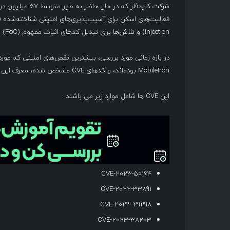
Injection) و تلاش‌ها برای تبدیل کدهای اثبات مفهوم (PoC) به ابزارهای حمله مشاهده می‌شود.
MobileIron بوده‌اند، و کدهای CVE مشخص شده، معرف این آسیب‌پذیری‌ها هستند.
این CVE ها شامل موارد زیر می باشند :
CVE-2023-50164
CVE-2022-33891
CVE-2023-29298
CVE-2023-38203