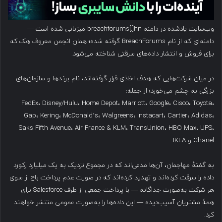
وب‌سایت یادشده در دامنه breachforums[.]hn میزبانی شده است —
دامنه‌ای که از نام BreachForums گرفته شده؛ همان انجمن معروف هک که
برای فروش و انتشار داده‌های سرقتی شناخته می‌شود.
در میان شرکت‌هایی که هدف اخاذی قرار گرفته‌اند، نام برندها و سازمان‌های
بزرگی به چشم می‌خورد؛ از جمله:
FedEx، Disney/Hulu، Home Depot، Marriott، Google، Cisco، Toyota،
Gap، Kering، McDonald’s، Walgreens، Instacart، Cartier، Adidas،
Saks Fifth Avenue، Air France & KLM، TransUnion، HBO Max، UPS،
Chanel و IKEA.
به گفتهٔ مهاجمان، آن‌ها مدعی‌اند که در مجموع نزدیک به یک میلیارد رکورد
داده را سرقت کرده‌اند و تهدید کرده‌اند که در صورت عدم پرداخت باج از سوی
هر شرکت به‌صورت جداگانه — یا پرداخت جمعی از طرف Salesforce برای
همهٔ مشتریان آسیب‌دیده — این داده‌ها را به‌صورت عمومی منتشر خواهند
کرد.