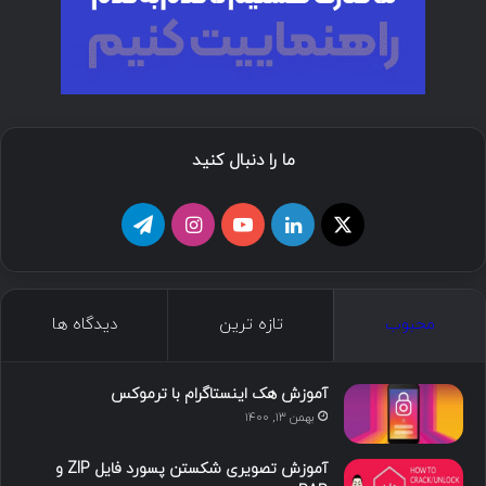
ما را دنبال کنید
ا
ل
ی
ا
ت
ی
ی
و
ی
ل
ک
ن
ت
ن
گ
محبوب
تازه ترین
دیدگاه ها
س
ک
ی
س
ر
د
و
ت
ا
آموزش هک اینستاگرام با ترموکس
بهمن ۱۳, ۱۴۰۰
ا
ب
ا
م
آموزش تصویری شکستن پسورد فایل ZIP و
ی
گ