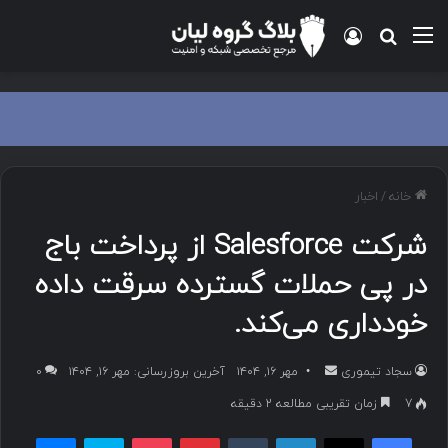
منو
ورود
جستجو برای
خانه
/
اخبار
شرکت Salesforce از پرداخت باج
در پی حملات گسترده سرقت داده
خودداری می‌کند.
سجاد تیموری
ا
مهر ۱۶, ۱۴۰۴
آخرین بروزرسانی: مهر ۱۶, ۱۴۰۴
۰
ر
7
زمان تقریبی مطالعه 2 دقیقه
س
فیسبوک
ایکس
لینکداین
تامبلر
پینتریست
پاکت
اسکایپ
مسنجر
ا