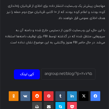
مهاجمان پیش‌تر یک وب‌سایت انتشار داده برای اخاذی از قربانیان راه‌اندازی
کرده بودند و اعلام کرده بودند که از ۱۰ اکتبر، قربانیان موج دوم حمله را نیز
هدف اخاذی عمومی قرار خواهند داد.
با این حال، این وب‌سایت اکنون از دسترس خارج شده و دامنه آن به
سرورهایی منتقل شده که در گذشته توسط FBI برای توقیف دامنه‌ها استفاده
می‌شد. در حال حاضر FBI هنوز واکنشی به این موضوع نشان نداده است.
کپی لینک
فیسبوک
ایکس
لینکداین
تامبلر
پینتریست
Reddit
VKontakte
Odnoklassniki
پاکت
اسکایپ
اشتراک گذاری با ایمیل
چاپ