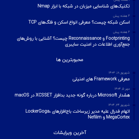
تکنیک‌های شناسایی میزبان در شبکه با ابزار Nmap
2 هفته پیش
اسکن شبکه چیست؟ معرفی انواع اسکن و فلگ‌های TCP
2 هفته پیش
Footprinting و Reconnaissance چیست؟ آشنایی با روش‌های
جمع‌آوری اطلاعات در امنیت سایبری
محبوبترین ها
شهریور ۱۸, ۱۴۰۳
معرفی Framework های امنیتی
مهر ۵, ۱۴۰۴
هشدار Microsoft درباره گونه جدید بدافزار XCSSET در macOS
شهریور ۲۴, ۱۴۰۴
اتهام فدرال علیه مدیر زیرساخت باج‌افزارهای LockerGoga،
MegaCortex و Nefilim
آخرین ویرایشات