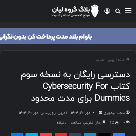
منو
ورود
جستجو برای
خانه
/
یییی اسلاید
دسترسی رایگان به نسخه سوم
کتاب Cybersecurity For
Dummies برای مدت محدود
سجاد تیموری
ا
مهر ۲۰, ۱۴۰۴
آخرین بروزرسانی: مهر ۲۰, ۱۴۰۴
ر
۰
45
زمان تقریبی مطالعه 2 دقیقه
س
فیسبوک
ایکس
لینکداین
تامبلر
پینتریست
پاکت
اسکایپ
مسنجر
ا