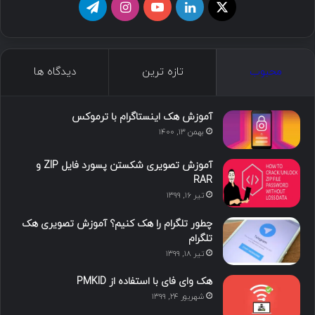
ا
ل
ی
ا
ت
ی
ی
و
ی
ل
ک
ن
ت
ن
گ
محبوب
تازه ترین
دیدگاه ها
س
ک
ی
س
ر
د
و
ت
ا
آموزش هک اینستاگرام با ترموکس
بهمن ۱۳, ۱۴۰۰
ا
ب
ا
م
آموزش تصویری شکستن پسورد فایل ZIP و
ی
گ
RAR
تیر ۱۶, ۱۳۹۹
ن
ر
چطور تلگرام را هک کنیم؟ آموزش تصویری هک
ا
تلگرام
تیر ۱۸, ۱۳۹۹
م
هک وای فای با استفاده از PMKID
شهریور ۲۴, ۱۳۹۹