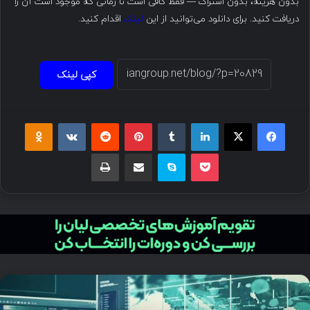
بدون هزینه، بدون اشتراک — فقط کافی است تا زمانی که موجود است آن را
دریافت کنید. برای دانلود می‌توانید از این
لینک
اقدام کنید.
کپی لینک
فیسبوک
ایکس
لینکداین
تامبلر
پینتریست
Reddit
VKontakte
Odnoklassniki
پاکت
اسکایپ
اشتراک گذاری با ایمیل
چاپ