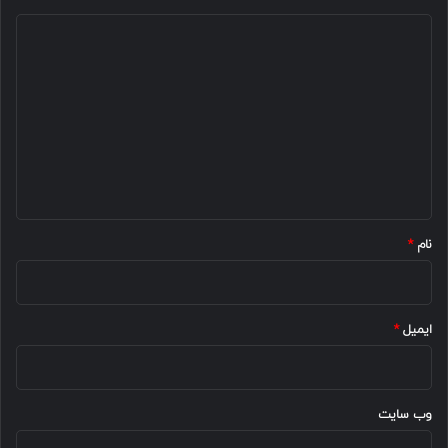
د
ی
د
گ
ا
ه
*
نام
*
ایمیل
*
وب‌ سایت