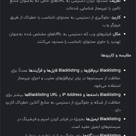
تعریف
:
مسدود کردن دسترسی به URLهای خاص که به‌عنوان منابع
ناامن یا غیرمجاز شناسایی شده‌اند.
کاربرد
:
جلوگیری از دسترسی به محتوای نامناسب یا خطرناک از طریق
مرورگر وب.
مثال
:
فیلترهای وب که دسترسی به URLهای مشخص شده به‌عنوان
تهدید یا حاوی محتوای نامناسب را مسدود می‌کنند.
مقایسه و کاربردها
:
Blacklisting
نرم‌افزارها
و
Blacklisting
فایل‌ها و فرآیندها
عمدتاً برای
حفاظت از سیستم‌ها در برابر نرم‌افزارهای مخرب و اجرای غیرمجاز
استفاده می‌شود.
Blacklisting
دامنه‌ها و
IP Address
و
Blacklisting URL
ها
بیشتر برای
حفاظت از شبکه و جلوگیری از دسترسی به منابع آنلاین خطرناک کاربرد
دارد.
Blacklisting
ایمیل‌ها
به‌ویژه در فیلتر کردن اسپم و فیشینگ در
سیستم‌های ایمیل مفید است.
Blacklisting
دستگاه‌ها
برای جلوگیری از استفاده غیرمجاز از