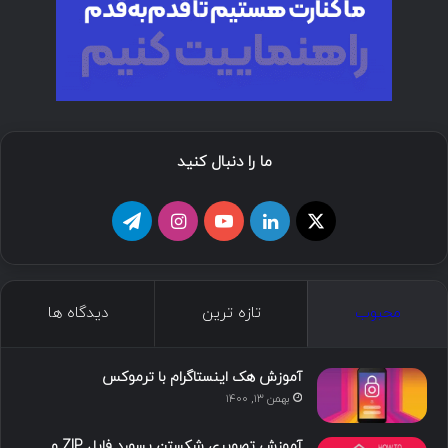
ما را دنبال کنید
ا
ل
ی
ا
ت
ی
ی
و
ی
ل
ک
ن
ت
ن
گ
محبوب
تازه ترین
دیدگاه ها
س
ک
ی
س
ر
د
و
ت
ا
آموزش هک اینستاگرام با ترموکس
بهمن ۱۳, ۱۴۰۰
ا
ب
ا
م
آموزش تصویری شکستن پسورد فایل ZIP و