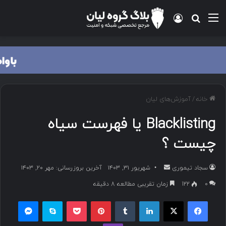
منو
ورود
جستجو برای
خانه
/
آموزش‌های لیان
Blacklisting یا فهرست سیاه
چیست ؟
سجاد تیموری
ا
شهریور ۳۱, ۱۴۰۳
آخرین بروزرسانی: مهر ۲۰, ۱۴۰۳
ر
۰
122
زمان تقریبی مطالعه 8 دقیقه
س
فیسبوک
ایکس
لینکداین
تامبلر
پینتریست
پاکت
اسکایپ
مسنجر
ا
ل
وایبر