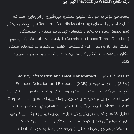
درک نقش
Wazuh
در
Playbook
تیم آبی
پاسخ‌دهی مؤثر به حوادث امنیتی مستلزم بهره‌گیری از ابزارهایی است که
نظارت امنیتی لحظه‌ای (Real-time Security Monitoring)، پاسخ‌دهی خودکار
(Automated Response)، و شناسایی تهدیدات مبتنی بر همبستگی
(Correlation-based Threat Detection) را ارائه دهند. Wazuh، یک پلتفرم
امنیتی متن‌باز و رایگان، این قابلیت‌ها را فراهم می‌کند و به تیم‌های امنیتی
امکان می‌دهد تا به شکلی کارآمد تهدیدات را شناسایی، تحلیل و مدیریت
کنند.
Wazuh قابلیت‌های Security Information and Event Management
(SIEM) را با توانمندی‌های Extended Detection and Response (XDR)
یکپارچه می‌کند. این امکانات، امکان همبستگی و تحلیل داده‌های امنیتی را در
میان نقاط انتهایی و محیط‌های متنوع از جمله زیرساخت‌های On-premises،
Cloud و Hybrid فراهم می‌آورد. قابلیت‌های شناسایی تهدیدات در لحظه،
تحلیل لاگ‌ها و نظارت بر یکپارچگی فایل‌ها این پلتفرم را به یک ابزار کلیدی
برای تیم‌های آبی تبدیل کرده است. این ویژگی‌ها موجب می‌شوند که
Wazuh در هر چهار مرحله اصلی از چرخه عمر پاسخ به حوادث (Incident