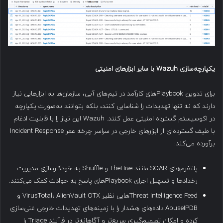
یکپارچه‌سازی
Wazuh
با سایر ابزارهای امنیتی
برای تدوین Playbook‌های کارآمد در تیم‌های آبی، سازمان‌ها به ابزارهایی نیاز
دارند که نه تنها تهدیدات را شناسایی کنند، بلکه بتوانند به‌صورت یکپارچه
در اکوسیستم گسترده امنیتی عمل کنند. Wazuh این نیاز را با قابلیت ادغام
با طیف گسترده‌ای از ابزارهای خارجی در سراسر چرخه عمر Incident Response
برآورده می‌کند:
پلتفرم‌های SOAR مانند TheHive و Shuffle به خودکارسازی مدیریت
رخدادها و تسهیل اجرای Playbook‌های پاسخ به حوادث کمک می‌کنند.
Threat Intelligence Feedهایی نظیر VirusTotal، AlienVault OTX و
AbuseIPDB داده‌های هشدار را با زمینه‌های تهدیدات خارجی غنی‌سازی
کرده و امکان تصمیم‌گیری سریع‌تر و آگاهانه‌تر در فرآیند Triage را