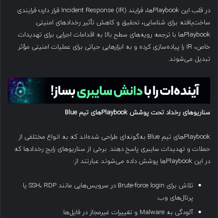
در قلب این Playbookها، فرایند Incident Response (IR) قرار دارد؛ فرایندی
ساخت‌یافته برای شناسایی، تحقیق و کاهش تأثیر رخدادهای امنیتی.
Playbookها با ترجمه رویه‌های سطح بالا به اقدامات اجرایی برای تهدیدات
خاص، IR را پیاده‌سازی کرده و به ابزارهایی حیاتی برای عملیات امنیتی مؤثر
تبدیل می‌شوند.
سناریوهای رخداد تحت پوشش
Playbook
های تیم
Blue
Playbookهای تیم Blue به‌گونه‌ای طراحی شده‌اند که به انواع مختلفی از
حملات و تهدیدات سایبری پاسخ دهند. برخی از سناریوهای رایج رخدادها که
در این Playbookها پوشش داده می‌شوند عبارتند از:
تلاش برای Brute-force login در سرویس‌هایی مانند SSH، RDP یا
پرتال‌های وب.
آلودگی به Malware و تغییرات غیرمجاز در فایل‌ها.