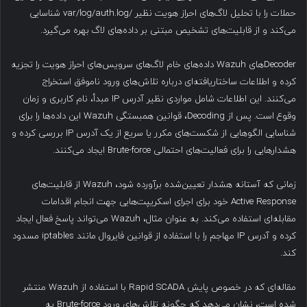
حملات را با تحلیل لاگ‌های احراز هویت نظیر /var/log/auth.log شناسایی
می‌کند و از قابلیت‌های تشخیص مبتنی بر داده‌های لاگ بهره می‌گیرد.
Decoderهای Wazuh داده‌های خام لاگ‌های سرویس‌های احراز هویت را تجزیه
کرده و اطلاعات ساختاریافته‌ای درباره تلاش‌های ورود ناموفق استخراج
می‌کنند. این اطلاعات شامل مواردی نظیر آدرس IP مبدأ، نام کاربری و زمان
وقوع است. پس از Decoding، قوانین همبستگی Wazuh این داده‌ها را برای
شناسایی الگوهایی از شکست‌های مکرر یا سریع از یک آدرس IP بررسی کرده و
هشدارهایی را برای فعالیت‌های احتمالی Brute-force ایجاد می‌کنند.
زمانی که آستانه هشدار تعیین‌شده برآورده شود، Wazuh از قابلیت‌های
Active Response خود برای اجرای اسکریپت‌هایی جهت انجام اقدامات
مقابله‌ای استفاده می‌کند. به عنوان مثال، Wazuh می‌تواند پاسخ فعال ایجاد
کرده و آدرس IP مهاجم را با استفاده از قوانین فایروال مانند iptables مسدود
کند.
مقاله‌ای که در خصوص پایش Rapid SCADA با استفاده از Wazuh منتشر
شده است، نشان می‌دهد که چگونه تلاش‌های ورود Brute-force به