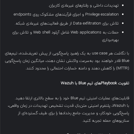
تهدیدات داخلی و رفتارهای غیرعادی کاربران.
Privilege escalation و اجرای فرآیندهای مشکوک روی endpoints
تلاش برای Data exfiltration از طریق فعالیت‌های غیرعادی شبکه.
حملات به Web applications شامل آپلود Web shell و تلاش برای
بهره‌برداری
با نگاشت هر use case به یک راهبرد پاسخ‌گویی از پیش تعریف‌شده، تیم‌های
Blue قادر خواهند بود به‌سرعت واکنش نشان دهند، میانگین زمان پاسخ‌گویی
(MTTR) را کاهش دهند و دامنه خسارات احتمالی را محدود کنند.
تقویت
Playbook
های تیم
Blue
با
Wazuh
قابلیت‌های عملیات امنیتی تیم Blue خود را به سطح بالاتری ارتقا دهید.
با Wazuh، پلتفرم امنیتی متن‌باز، قدرت تشخیص تهدیدات در زمان واقعی،
پاسخ‌گویی خودکار، و مدیریت جامع رخدادها را برای طیف گسترده‌ای از
سناریوهای حمله تجربه کنید.