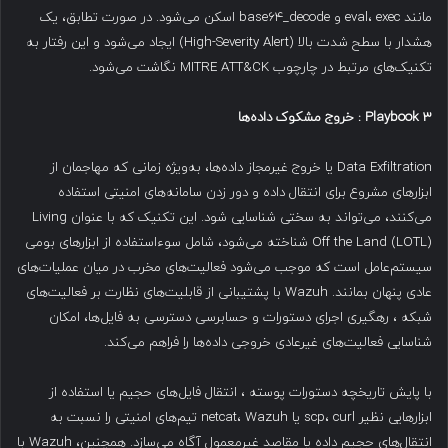
مانند eval، exec و base64_decode اسکن می‌شود. در صورت تطابق، یک
هشدار با سطح شدت بالا (High-Severity Alert) ایجاد می‌شود و این رفتار به
تکنیک‌های مرتبط در چارچوب MITRE ATT&CK نگاشت می‌شود.
Playbook 3
:
خروج مشکوک داده‌ها
Data Exfiltration یا خروج غیرمجاز داده‌ها، به‌ویژه زمانی که مهاجمان از
ابزارهای مشروع برای انتقال داده و دور زدن سامانه‌های امنیتی استفاده
می‌کنند، می‌تواند به سختی شناسایی شود. این تکنیک که با عنوان Living
Off the Land (LOTL) شناخته می‌شود، شامل سوءاستفاده از ابزارهای بومی
سیستم‌عامل است که موجب می‌شود فعالیت‌های مخرب در میان عملیات‌های
عادی پنهان بمانند. Wazuh با پشتیبانی از قابلیت‌های نظارت بر فعالیت‌های
شبکه ، رهگیری اجرای دستورات و حسابرسی دسترسی به فایل‌ها، امکان
شناسایی فعالیت‌های غیرعادی خروجی داده‌ها را فراهم می‌کند.
با پایش تاریخچه دستورات پوسته ، انتقال فایل‌های حجیم یا استفاده از
ابزارهایی نظیر scp، curl یا netcat، Wazuh تیم‌های امنیتی را نسبت به
انتقال‌های حجیم داده یا مقاصد غیرمعمول آگاه می‌سازد. همچنین، Wazuh با