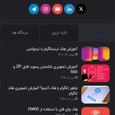
ا
ل
ی
ا
ت
ی
ی
و
ی
ل
ک
ن
ت
ن
گ
محبوب
تازه ترین
دیدگاه ها
س
ک
ی
س
ر
د
و
ت
ا
آموزش هک اینستاگرام با ترموکس
بهمن ۱۳, ۱۴۰۰
ا
ب
ا
م
آموزش تصویری شکستن پسورد فایل ZIP و
ی
گ
RAR
تیر ۱۶, ۱۳۹۹
ن
ر
چطور تلگرام را هک کنیم؟ آموزش تصویری هک
ا
تلگرام
تیر ۱۸, ۱۳۹۹
م
هک وای فای با استفاده از PMKID
شهریور ۲۴, ۱۳۹۹