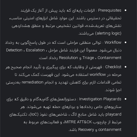
Prerequisites : الزامات پایه‌ای که باید پیش از آغاز یک فرایند
تحقیقاتی در دسترس باشند. این موارد شامل ابزارهای امنیتی مناسب،
نقش‌های تعریف‌شده، قوانین تشخیص مرتبط و منطق هشداردهی
(alerting logic) می‌باشند.
Workflow : توالی منطقی مراحلی است که در طول پاسخ‌گویی به رخداد
دنبال می‌شود. معمولاً این فرایند شامل مراحل Detection ، Escalation ،
Triage ، Containment و Resolution رخداد است.
Checklist : فهرستی از وظایف که برای پیگیری و تأیید انجام صحیح هر
مرحله در workflow استفاده می‌شود. این فهرست کمک می‌کند تا
تمامی اقدامات لازم برای کاهش تهدید و انجام remediation به‌درستی
اجرا شوند.
Investigation Playcards : دستورالعمل‌های گام‌به‌گام و دقیق که برای
سناریوهای خاص رخدادها و بردارهای حمله تهیه می‌شوند. هر
playcard باید شامل منابع لاگ ، شاخص‌های نفوذ (IoC)، تکنیک‌های
مرتبط از چارچوب MITRE ATT&CK، و فعالیت‌های مربوط به
containment و Recovery باشد.