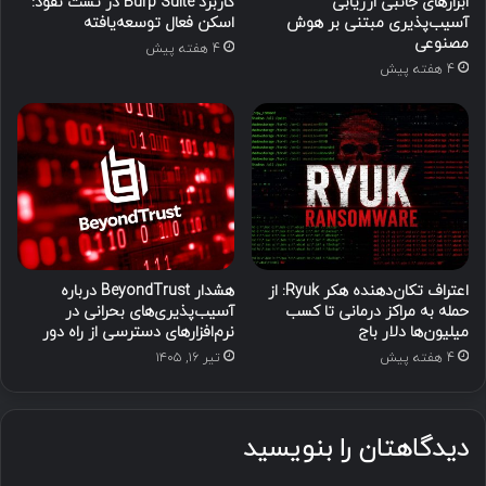
ابزارهای جانبی ارزیابی
کاربرد Burp Suite در تست نفوذ:
آسیب‌پذیری مبتنی بر هوش
اسکن فعال توسعه‌یافته
مصنوعی
4 هفته پیش
4 هفته پیش
اعتراف تکان‌دهنده هکر Ryuk: از
هشدار BeyondTrust درباره
حمله به مراکز درمانی تا کسب
آسیب‌پذیری‌های بحرانی در
میلیون‌ها دلار باج
نرم‌افزارهای دسترسی از راه دور
4 هفته پیش
تیر ۱۶, ۱۴۰۵
دیدگاهتان را بنویسید