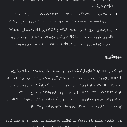
فراهم می‌کنند.
سیستم‌های تیکتینگ مانند Jira با Wazuh یکپارچه می‌شوند تا
ردیابی، تخصیص و مدیریت رخدادها و ارتباطات تیمی را تسهیل کنند.
پلتفرم‌های ابری نظیر AWS، Azure و GCP نیز با استفاده از Wazuh
قابل پایش هستند تا مشکلات پیکربندی، فعالیت‌های غیرمعمول و
نقض‌های امنیتی احتمالی در Cloud Workloads شناسایی شوند.
نتیجه‌گیری
هر یک از Playbookهای ارائه‌شده در این مقاله نشان‌دهنده انعطاف‌پذیری
Wazuh برای پشتیبانی از عملیات تیم‌های آبی است. چه در مواجهه با حمله
استخراج اطلاعات احراز هویت و چه در شناسایی یک پایگاه مخفی مهاجم از
طریق Web Shell، Wazuh ابزارهای لازم را برای واکنش سریع در اختیار
مدافعان قرار می‌دهد؛ آن هم با تکیه بر پایگاه داده‌ای غنی از قوانین شناسایی
تهدیدات مبتنی بر جامعه کاربری و قابلیت‌های ادغام متن‌باز.
برای آشنایی بیشتر با Wazuh می‌توانید به مستندات رسمی آن مراجعه کرده