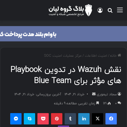
منو
ورود
جستجو برای
خانه
/
امنیت اطلاعات
/
مرکز عملیات امنیت SOC
نقش Wazuh در تدوین Playbook
های مؤثر برای Blue Team
سجاد تیموری
ا
خرداد ۲۱, ۱۴۰۴
آخرین بروزرسانی: خرداد ۲۱, ۱۴۰۴
ر
۰
121
زمان تقریبی مطالعه 9 دقیقه
س
فیسبوک
ایکس
لینکداین
تامبلر
پینتریست
پاکت
اسکایپ
مسنجر
ا
ل
وایبر