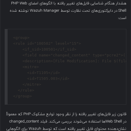
هشدار هنگام شناسایی فایل‌های تغییر یافته با الگوهای امضای PHP Web
Shell در دایرکتوری‌های تحت نظارت توسط Wazuh Manager نوشته شده
است:
<group>

<rule id="100502" level="15">

    <if_sid>100501</if_sid>

    <field name="changed_content" type="pcre2">(?i
    <description>[File Modification]: File $(file) 
    <mitre>

      <id>T1105</id>

      <id>T1505.003</id>

    </mitre>

  </rule>

قانون زیر فایل‌های تغییر یافته را از نظر وجود توابع مشکوک PHP که معمولاً
در Web Shellها استفاده می‌شوند بررسی می‌کند. فیلد changed_content
نشان‌دهنده محتوای فایل تغییر یافته است که توسط Wazuh برای الگوهایی