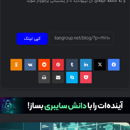
و به جامعه حرفه‌ای آن بپیوندید تا از پشتیبانی برخوردار شوید.
کپی لینک
فیسبوک
ایکس
لینکداین
تامبلر
پینتریست
Reddit
VKontakte
Odnoklassniki
پاکت
اسکایپ
اشتراک گذاری با ایمیل
چاپ