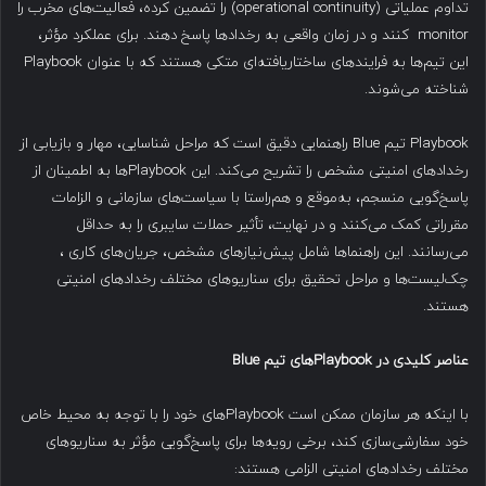
تداوم عملیاتی (operational continuity) را تضمین کرده، فعالیت‌های مخرب را
monitor کنند و در زمان واقعی به رخدادها پاسخ دهند. برای عملکرد مؤثر،
این تیم‌ها به فرایندهای ساختاریافته‌ای متکی هستند که با عنوان Playbook
شناخته می‌شوند.
Playbook تیم Blue راهنمایی دقیق است که مراحل شناسایی، مهار و بازیابی از
رخدادهای امنیتی مشخص را تشریح می‌کند. این Playbookها به اطمینان از
پاسخ‌گویی منسجم، به‌موقع و هم‌راستا با سیاست‌های سازمانی و الزامات
مقرراتی کمک می‌کنند و در نهایت، تأثیر حملات سایبری را به حداقل
می‌رسانند. این راهنماها شامل پیش‌نیازهای مشخص، جریان‌های کاری ،
چک‌لیست‌ها و مراحل تحقیق برای سناریوهای مختلف رخدادهای امنیتی
هستند.
عناصر کلیدی در
Playbook
های تیم
Blue
با اینکه هر سازمان ممکن است Playbookهای خود را با توجه به محیط خاص
خود سفارشی‌سازی کند، برخی رویه‌ها برای پاسخ‌گویی مؤثر به سناریوهای
مختلف رخدادهای امنیتی الزامی هستند: