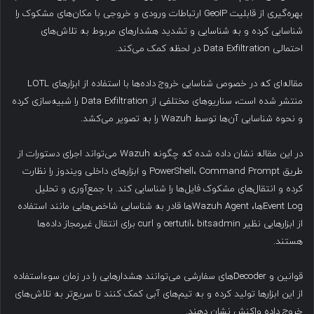
بهره‌گیری از قابلیت GeoIP ارتباطات ورودی و خروجی با مکان‌های مشکوک را
شناسایی کرده و به شناسایی و تشدید هشدارهای مربوط به تلاش‌های
احتمالی Data Exfiltration در لحظه کمک می‌کند.
مقاله‌ای که در خصوص شناسایی خروج داده‌ها با استفاده از ابزارهای LOTL
منتشر شده است، سناریوهای مختلفی از Data Exfiltration را شبیه‌سازی کرده
و نحوه شناسایی آن‌ها توسط Wazuh را به تصویر می‌کشد.
در این مقاله نشان داده شده که چگونه Wazuh می‌تواند اجرای دستورات از
طریق PowerShell، Command Prompt و ابزارهای داخلی ویندوز را نظارت
کرده و انتقال‌های مشکوک فایل‌ها را شناسایی کند. با جمع‌آوری و تحلیل
Event Logها، Wazuh Agentها قادر به شناسایی شاخص‌هایی مانند استفاده
از ابزارهایی نظیر certutil، bitsadmin و curl برای انتقال غیرمجاز داده‌ها
هستند.
قوانین و Decoderهای سفارشی می‌توانند هشدارهایی را در زمان سوءاستفاده
از این ابزارها تولید کرده و به تیم‌های آبی کمک کنند تا سریع‌تر به تلاش‌های
خروج داده واکنش نشان دهند.