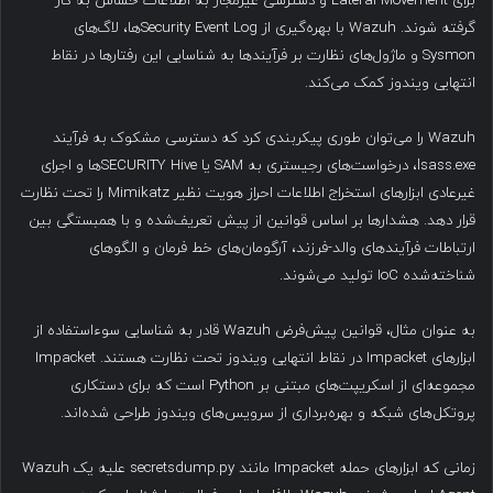
برای Lateral Movement و دسترسی غیرمجاز به اطلاعات حساس به کار
گرفته شوند. Wazuh با بهره‌گیری از Security Event Logها، لاگ‌های
Sysmon و ماژول‌های نظارت بر فرآیندها به شناسایی این رفتارها در نقاط
انتهایی ویندوز کمک می‌کند.
Wazuh را می‌توان طوری پیکربندی کرد که دسترسی مشکوک به فرآیند
lsass.exe، درخواست‌های رجیستری به SAM یا SECURITY Hiveها و اجرای
غیرعادی ابزارهای استخراج اطلاعات احراز هویت نظیر Mimikatz را تحت نظارت
قرار دهد. هشدارها بر اساس قوانین از پیش تعریف‌شده و با همبستگی بین
ارتباطات فرآیندهای والد-فرزند، آرگومان‌های خط فرمان و الگوهای
شناخته‌شده IoC تولید می‌شوند.
به عنوان مثال، قوانین پیش‌فرض Wazuh قادر به شناسایی سوءاستفاده از
ابزارهای Impacket در نقاط انتهایی ویندوز تحت نظارت هستند. Impacket
مجموعه‌ای از اسکریپت‌های مبتنی بر Python است که برای دستکاری
پروتکل‌های شبکه و بهره‌برداری از سرویس‌های ویندوز طراحی شده‌اند.
زمانی که ابزارهای حمله Impacket مانند secretsdump.py علیه یک Wazuh