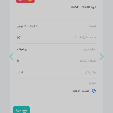
دوره CCNP ENCOR
قیمت
2,300,000 تومان
مدت زمان(ساعت)
67
سطح دوره
پیشرفته
تعداد دانشجو
8
پشتیبانی
ندارد
اساتید
مهندس خردمند
خرید