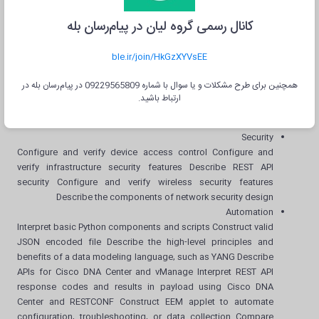
Network Assurance
Diagnose network problems using tools such as debugs,
کانال رسمی گروه لیان در پیام‌رسان بله
conditional debugs, trace route, ping, SNMP, and syslog
Configure and verify device monitoring using syslog for
ble.ir/join/HkGzXYVsEE
remote logging Configure and verify NetFlow and Flexible
NetFlow Configure and verify SPAN/RSPAN/ERSPAN Configure
همچنین برای طرح مشکلات و یا سوال با شماره 09229565809 در پیام‌رسان بله در
and verify IPSLA Describe Cisco DNA Center workflows to
ارتباط باشید.
apply network configuration, monitoring, and management
Configure and verify NETCONF and RESTCONF
Security
Configure and verify device access control Configure and
verify infrastructure security features Describe REST API
security Configure and verify wireless security features
Describe the components of network security design
Automation
Interpret basic Python components and scripts Construct valid
JSON encoded file Describe the high-level principles and
benefits of a data modeling language, such as YANG Describe
APIs for Cisco DNA Center and vManage Interpret REST API
response codes and results in payload using Cisco DNA
Center and RESTCONF Construct EEM applet to automate
configuration, troubleshooting, or data collection Compare