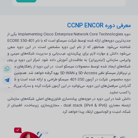
معرفی دوره CCNP ENCOR
دوره Implementing Cisco Enterprise Network Core Technologies یکی از
جدیدترین دوره‌های ارائه شده توسط شرکت سیسکو است که با نام ECORE 350-401
شناخته می‌شود. همانطور که از نام این دوره مشخص است، در این دوره سعی
می‌شود دانش و مهارت لازم برای پیکربندی، عیب‌یابی و مدیریت شبکه‌های سیمی و
وایرلس سازمانی (اینترپرایز) به علاقمندان آموزش داده شود. تمرکز این دوره بر روی
شبکه‌های ایجاد شده توسط محصولات سیسکو است. در این دوره از راهکارهای مبتنی
بر نرم‌افزار سیسکو نظیر SD-Access و SD-WAN بهره گرفته خواهد شد. همچنین این
دوره مخصوص شرکت در آزمون 350-401 سیسکو طراحی و ارائه شده است و شما با
گذراندن سرفصل‌های این دوره، می‌توانید در این آزمون شرکت کرده و مدرک بین‌المللی
را کسب نمایید.
دانش شما در این دوره در حوزه‌های پیاده‌سازی فناوری‌های اصلی شبکه‌های سازمانی
ازجمله معماری dual stack (IPv4 & IPv6) ، مجازی‌سازی، زیرساخت، اطمینان از
شبکه، امنیت و اتوماسیون ارتقاء پیدا خواهد کرد.