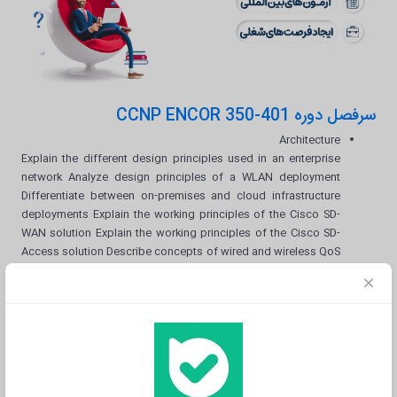
سرفصل دوره CCNP ENCOR 350-401
Architecture
Explain the different design principles used in an enterprise
network Analyze design principles of a WLAN deployment
Differentiate between on-premises and cloud infrastructure
deployments Explain the working principles of the Cisco SD-
WAN solution Explain the working principles of the Cisco SD-
Access solution Describe concepts of wired and wireless QoS
Differentiate hardware and software switching mechanisms
Virtualization
Describe device virtualization technologies Configure and
verify data path virtualization technologies Describe network
virtualization concepts
Infrastructure
Layer 2 Layer 3 Wireless IP Services