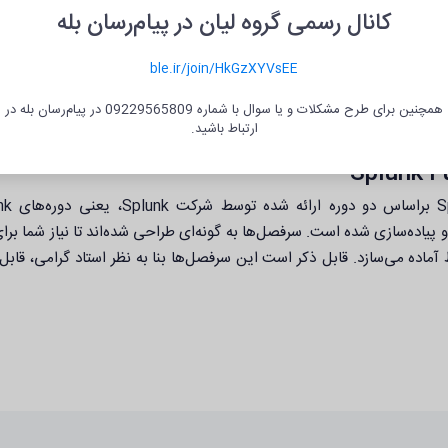
کانال رسمی گروه لیان در پیام‌رسان بله
ble.ir/join/HkGzXYVsEE
همچنین برای طرح مشکلات و یا سوال با شماره 09229565809 در پیام‌رسان بله در
ارتباط باشید.
سرفصل‌های دوره آموزشی ls 1&2
F و Splunk Fundamentals 2، طراحی و پیاده‌سازی شده است. سرفصل‌ها به گونه‌ای طراحی شده‌اند تا نیاز شما بر
ماده می‌سازد. قابل ذکر است این سرفصل‌ها بنا به نظر استاد گرامی، قابل 