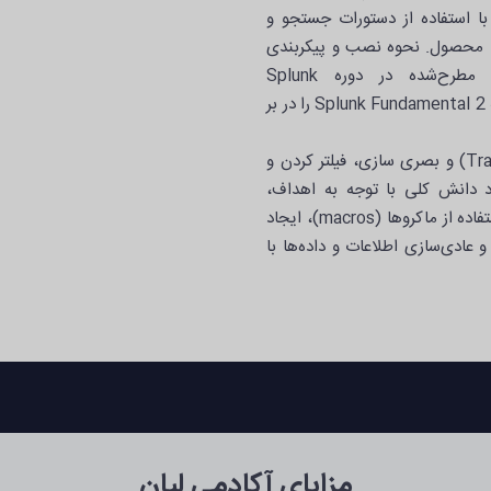
 با استفاده از دستورات جستجو و
 هم با استفاده از ابزار Pivot تعاملی محصول. نحوه نصب و پیکربندی
نرم‌افزار Splunk Enterprise از اولین مباحث مطرح‌شده در دوره Splunk
Fundamentals 1&2 است. در بخش دوم این دوره که Splunk Fundamental 2 را در بر
استفاده از دستورات انتقال (Transforming Commands) و بصری سازی، فیلتر کردن و
اد دانش کلی با توجه به اهداف،
استفاده از نام‌های مستعار و فیلدهای محاسبه شده، استفاده از ماکروها (macros)، ایجاد
عادی‌سازی اطلاعات و داده‌ها با
مزایای آکادمی لیان