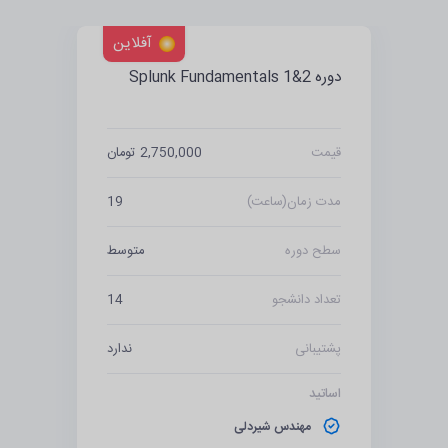
آفلاین
دوره Splunk Fundamentals 1&2
قیمت
2,750,000 تومان
مدت زمان(ساعت)
19
سطح دوره
متوسط
تعداد دانشجو
14
پشتیبانی
ندارد
اساتید
مهندس شیردلی