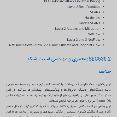
USB Keyboard Attacks (Rubber Ducky)
Layer 2 Best Practices
VLANs
Hardening
Private VLANs
Layer 2 Attacks and Mitigation
NetFlow
Layer 2 and 3 NetFlow
NetFlow, Sflow, Jflow, VPC Flow, Suricata and Endpoint Flow
SEC530.2: معماری و مهندسی امنیت شبکه
خلاصه
این بخش مبحث هاردنینگ زیرساخت را توسعه داده و توجه خود را معطوف مفاهیمی
مانند دستگاه‌های روتینگ، فایروال‌ها و پروکسی‌های اپلیکیشن‌ها می‌کند. در این
بخش مثال‌های عملی و واقع‌گرایانه‌ای از هاردنینگ روترها به همراه دستورات خاص
Cisco IOS نیز برای اجرای هر مرحله فراهم شده‌اند.
این بخش در ادامه نگاهی عمیق به IPv6 می‌اندازد که به گفته‌ی گوگل در حال حاضر
23 درصد از ترافیک بک‌بون اینترنت را تشکیل می‌دهد، و بسیاری از سازمان‌ها با این