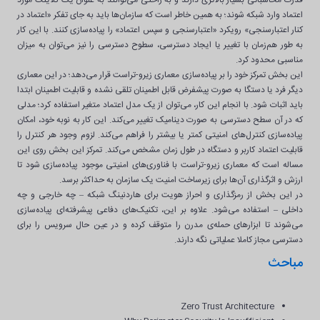
اعتماد وارد شبکه شوند؛ به همین خاطر است که سازمان‌ها باید به جای تفکر «اعتماد در
کنار اعتبارسنجی» رویکرد «اعتبارسنجی و سپس اعتماد» را پیاده‌سازی کنند. با این کار
به طور هم‌زمان با تغییر یا ایجاد دسترسی، سطوح دسترسی را نیز می‌توان به میزان
مناسبی محدود کرد.
این بخش تمرکز خود را بر پیاده‌سازی معماری زیرو-تراست قرار می‌دهد؛ در این معماری
دیگر فرد یا دستگا به صورت پیشفرض قابل اطمینان تلقی نشده و قابلیت اطمینان ابتدا
باید اثبات شود. با انجام این کار، می‌توان از یک مدل اعتماد متغیر استفاده کرد؛ مدلی
که در آن سطح دسترسی به صورت دینامیک تغییر می‌کند. این کار به نوبه خود، امکان
پیاده‌سازی کنترل‌های امنیتی کمتر یا بیشتر را فراهم می‌کند. لزوم وجود هر کنترل را
قابلیت اعتماد کاربر و دستگاه در طول زمان مشخص می‌کند. تمرکز این بخش روی این
مساله است که معماری زیرو-تراست با فناوری‌های امنیتی موجود پیاده‌سازی شود تا
ارزش و اثرگذاری آن‌ها برای زیرساخت امنیت یک سازمان به حداکثر برسد.
در این بخش از رمزگذاری و احراز هویت برای هاردنینگ شبکه – چه خارجی و چه
داخلی – استفاده می‌شود. علاوه بر این، تکنیک‌های دفاعی پیشرفته‌ای پیاده‌سازی
می‌شوند تا ابزارهای حمله‌ی مدرن را متوقف کرده و در عین حال سرویس را برای
دسترسی مجاز کاملا عملیاتی نگه دارند.
مباحث
Zero Trust Architecture