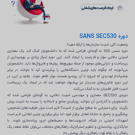
دوره SANS SEC530
وضعیت کلی امنیت سازمان‌ها را ارتقا دهید!
دوره سنس 530 به گونه‌ای طراحی شده که به دانشجویان کمک کند یک معماری
امنیتی دفاعی موثر و قدرتمند را ایجاد کنند. این دوره تمرکز زیادی بر بهره‌برداری از
زیرساخت و دارایی‌های موجود از جمله سوییچ‌ها، روترها و فایروال‌ها دارد. دانشجویان
می‌آموزند که چگونه باید چنین دستگاه‌هایی را پیکربندی کرد تا بتوانند در برابر
چشم‌انداز تهدیدی که امروزه با آن روبه‌رو هستند موثر ظاهر شوند. علاوه بر این، در
این دوره فناوری‌های جدیدتر نیز پیشنهاد خواهند شد که در ایجاد یک زیرساخت
امنیت قابل اطمینان به ما کمک می‌کنند.
دوره‌ی SEC530، معماری و مهندسی امنیت دفاعی، به گونه‌ای طراحی شده که
دانشجویان با گذراندن آن بتوانند رویکردی جامع و لایه‌لایه را نسبت به امنیت پیش
بگیرند. برای دستیابی به سطح موثری از امنیتT لازم است میان ظرفیت‌های تشخیص،
پیشگیری و پاسخ به حادثه تعادل برقرار شود؛ اما برای برقراری چنین تعادلی لازم است
تمهیدات امنیتی در شبکه، اندپوینت‌ها و محیط‌های ابری پیاده‌سازی شوند. با
جایگذاری، پیاده‌سازی و تنظیم استراتژیک راهکارهای مختلف، می‌توان نقاط ضعف یک
راهکار را با نقاط قوت راهکاری دیگر پوشش داد.