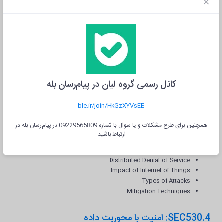
SSL/SSH Decrypt Dumps
SSL Decrypt Mirroring
Certificate Pinning
Malware Pins
HSTS
Crypto Suite Support
Qualys SSL Labs
Secure Remote Access
کانال رسمی گروه لیان در پیام‌رسان بله
Access into Organization
Dual Factor for All Remote Access (and More)
ble.ir/join/HkGzXYVsEE
Google Authenticator/TOTP: Open Authentication
IPSec VPNs
همچنین برای طرح مشکلات و یا سوال با شماره 09229565809 در پیام‌رسان بله در
SSH VPNs
ارتباط باشید.
SSL/TLS VPN
Jump Boxes
Distributed Denial-of-Service
Impact of Internet of Things
Types of Attacks
Mitigation Techniques
SEC530.4: امنیت با محوریت داده