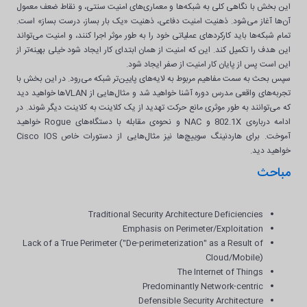
این بخش با نگاهی کلی به شبکه‌ها و معماری‌های امنیت سنتی، و نقاط ضعف معمول
آن‌ها آغاز می‌شود. ذهنیت امنیت دفاعی، ذهنیت «یک بار بساز، درست بساز» است.
تمام شبکه‌ها باید کارکردهای عملیاتی خود را به طور موثر اجرا کنند، و امنیت می‌تواند
این هدف را تکمیل کند. این که امنیت از همان ابتدای کار ایجاد شود خیلی بهینه‌تر از
این است پس از پایان کار امنیت از صفر ایجاد شود.
سپس بحث به سمت مفاهیم مربوط به لایه‌های پایین‌تر شبکه می‌رود. در این بخش با
تجربه‌های واقعی مدرس دوره آشنا خواهید شد و مثال‌هایی از VLANها خواهید دید
که می‌توانند به طور موثری مانع حرکت تهدید از یک کلاینت به کلاینت دیگر شوند. در
ادامه درباره‌ی 802.1X و NAC و نحوه‌ی مقابله با دستگاه‌های Rogue خواهید
آموخت. برای هاردنینگ سوییچ‌ها نیز مثال‌هایی از دستورات خاص Cisco IOS
خواهید دید.
مباحث
Traditional Security Architecture Deficiencies
Emphasis on Perimeter/Exploitation
Lack of a True Perimeter ("De-perimeterization" as a Result of
Cloud/Mobile)
The Internet of Things
Predominantly Network-centric
Defensible Security Architecture