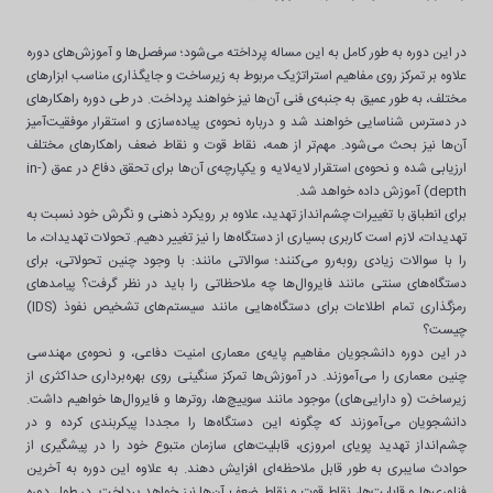
در این دوره به طور کامل به این مساله پرداخته می‌شود؛ سرفصل‌ها و آموزش‌های دوره
علاوه بر تمرکز روی مفاهیم استراتژیک مربوط به زیرساخت و جایگذاری مناسب ابزارهای
مختلف، به طور عمیق به جنبه‌ی فنی آن‌ها نیز خواهند پرداخت. در طی دوره راهکارهای
در دسترس شناسایی خواهند شد و درباره نحوه‌ی پیاده‌سازی و استقرار موفقیت‌آمیز
آن‌ها نیز بحث می‌شود. مهم‌تر از همه، نقاط قوت و نقاط ضعف راهکارهای مختلف
ارزیابی شده و نحوه‌ی استقرار لایه‌لایه و یکپارچه‌ی آن‌ها برای تحقق دفاع در عمق (in-
depth) آموزش داده خواهد شد.
برای انطباق با تغییرات چشم‌انداز تهدید، علاوه بر رویکرد ذهنی و نگرش خود نسبت به
تهدیدات، لازم است کاربری بسیاری از دستگاه‌ها را نیز تغییر دهیم. تحولات تهدیدات، ما
را با سوالات زیادی روبه‌رو می‌کنند؛ سوالاتی مانند: با وجود چنین تحولاتی، برای
دستگاه‌های سنتی مانند فایروال‌ها چه ملاحظاتی را باید در نظر گرفت؟ پیامدهای
رمزگذاری تمام اطلاعات برای دستگاه‌هایی مانند سیستم‌های تشخیص نفوذ (IDS)
چیست؟
در این دوره دانشجویان مفاهیم پایه‌ی معماری امنیت دفاعی، و نحوه‌ی مهندسی
چنین معماری را می‌آموزند. در آموزش‌ها تمرکز سنگینی روی بهره‌برداری حداکثری از
زیرساخت (و دارایی‌های) موجود مانند سوییچ‌ها، روترها و فایروال‌ها خواهیم داشت.
دانشجویان می‌آموزند که چگونه این دستگاه‌ها را مجددا پیکربندی کرده و در
چشم‌انداز تهدید پویای امروزی، قابلیت‌های سازمان متبوع خود را در پیشگیری از
حوادث سایبری به طور قابل ملاحظه‌ای افزایش دهند. به علاوه این دوره به آخرین
فناوری‌ها و قابلیت‌ها، نقاط قوت و نقاط ضعف آن‌ها نیز خواهد پرداخت. در طول دوره