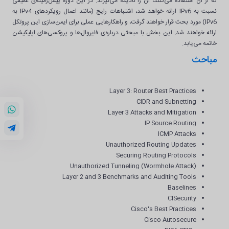
که از آن استفاده می‌کنند، آن را نادیده می‌گیرند. در این دوره پیش‌زمینه‌ی عمیقی
نسبت به IPv6 ارائه خواهد شد، اشتباهات رایج (مانند اعمال رویکردهای IPv4 به
IPv6) مورد بحث قرار خواهند گرفت، و راهکارهایی عملی برای ایمن‌سازی این پروتکل
ارائه خواهند شد. این بخش با مبحثی درباره‌ی فایروال‌ها و پروکسی‌های اپلیکیشن
خاتمه می‌یابد.
مباحث
Layer 3: Router Best Practices
CIDR and Subnetting
Layer 3 Attacks and Mitigation
IP Source Routing
ICMP Attacks
Unauthorized Routing Updates
Securing Routing Protocols
Unauthorized Tunneling (Wormhole Attack)
Layer 2 and 3 Benchmarks and Auditing Tools
Baselines
CISecurity
Cisco's Best Practices
Cisco Autosecure