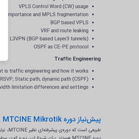
VPLS Control Word (CW) usage
U importance and MPLS fragmentation
BGP based VPLS
VRF and route leaking
L3VPN (BGP based Layer3 tunnels)
OSPF as CE-PE protocol
Traffic Engineering
 is traffic engineering and how it works
RSVP, Static path, dynamic path (CSPF)
idth limitation differences and settings
پیش‌نیاز دوره MTCINE Mikrotik
دوره MTCINE هستند. برای شروع این دوره 