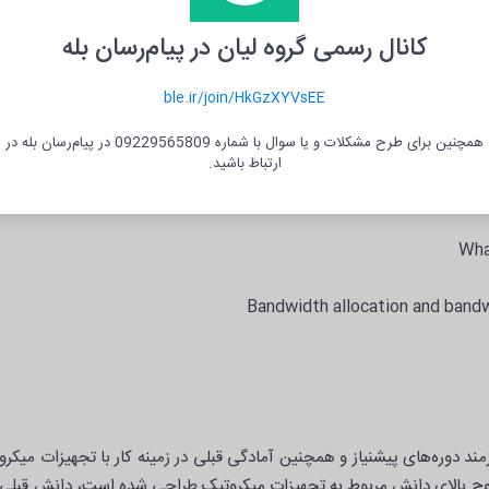
کانال رسمی گروه لیان در پیام‌رسان بله
L2MT
ble.ir/join/HkGzXYVsEE
همچنین برای طرح مشکلات و یا سوال با شماره 09229565809 در پیام‌رسان بله در
ارتباط باشید.
What
Bandwidth allocation and bandw
که در سطوح بالای دانش مربوط به تجهیزات میکروتیک طراحی شده است، دانش قبلی