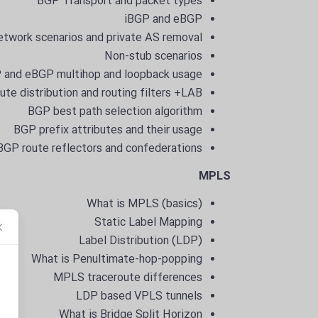
BGP Transport and packet types
iBGP and eBGP
etwork scenarios and private AS removal
Non-stub scenarios
 and eBGP multihop and loopback usage
ute distribution and routing filters +LAB
BGP best path selection algorithm
BGP prefix attributes and their usage
BGP route reflectors and confederations
MPLS
What is MPLS (basics)
Static Label Mapping
Label Distribution (LDP)
What is Penultimate-hop-popping
MPLS traceroute differences
LDP based VPLS tunnels
What is Bridge Split Horizon