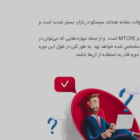
ت مشابه همانند سیسکو در بازار، بسیار شدید است و
پیشرفته‌ترین دوره آموزشی مربوط به تجهیزات میکروتیک را می‌توان MTCINEنام‌برد. دوره‌ای که پیش نیاز آن، دو دوره‌ی MTCNA و MTCRE است. و از جمله مهارت‌هایی که می‌توان در
 استفاده از پروتکل BGP همراه با فیلترهای ROUTING و استفاده از پروتکل MPLS برای اهداف مشخص شده خواهد بود. به طور کلی در طول این دوره