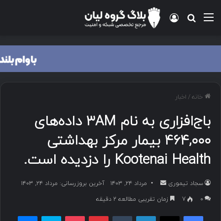
منو
ورود
جستجو برای
خانه
/
اخبار
باج‌افزاری به نام ۳AM داده‌های
۴۶۴,۰۰۰ بیمار مرکز بهداشتی
Kootenai Health را دزدیده است.
سجاد تیموری
ا
مرداد ۲۴, ۱۴۰۳
آخرین بروزرسانی: مرداد ۲۴, ۱۴۰۳
ر
۰
7
زمان تقریبی مطالعه 2 دقیقه
س
فیسبوک
ایکس
لینکداین
تامبلر
پینتریست
پاکت
اسکایپ
مسنجر
ا