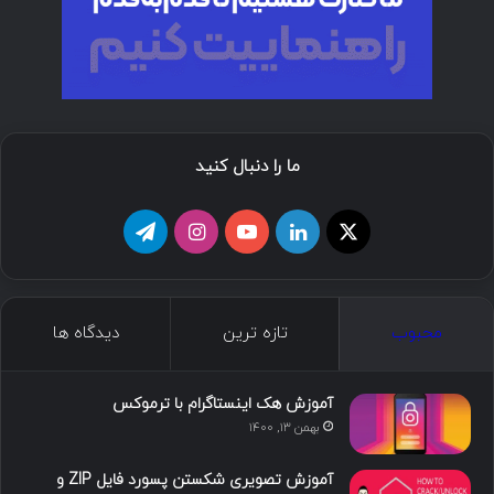
ما را دنبال کنید
ا
ل
ی
ا
ت
ی
ی
و
ی
ل
ک
ن
ت
ن
گ
محبوب
تازه ترین
دیدگاه ها
س
ک
ی
س
ر
د
و
ت
ا
آموزش هک اینستاگرام با ترموکس
بهمن ۱۳, ۱۴۰۰
ا
ب
ا
م
آموزش تصویری شکستن پسورد فایل ZIP و