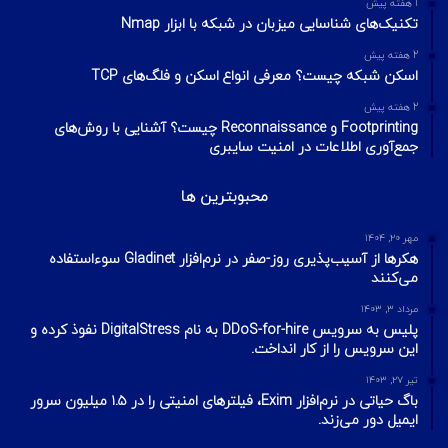
1 هفته پیش
تکنیک‌های شناسایی میزبان در شبکه با ابزار Nmap
2 هفته پیش
اسکن شبکه چیست؟ معرفی انواع اسکن و فلگ‌های TCP
2 هفته پیش
Footprinting و Reconnaissance چیست؟ آشنایی با روش‌های
جمع‌آوری اطلاعات در امنیت سایبری
محبوبترین ها
مهر ۲۰, ۱۴۰۴
هکرها از آسیب‌پذیری روز-صفر در نرم‌افزار Gladinet سوء‌استفاده
می‌کنند
مرداد ۳, ۱۴۰۳
پلیس به سرویس DDoS-for-hire به نام DigitalStress نفوذ کرده و
این سرویس را از کار انداخت.
تیر ۲۷, ۱۴۰۳
باگ حیاتی در نرم‌افزار Exim، فیلترهای امنیتی را در ۱.۵ میلیون سرور
ایمیل دور می‌زند.