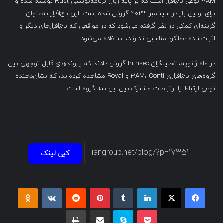
۳AM نوعی باج‌افزار است که بر پایه زبان برنامه‌نویسی Rust نوشته شده و
برای اولین بار در سپتامبر ۲۰۲۳ گزارش شده است. این باج‌افزار به‌عنوان
گزینه‌ای کمکی در نظر گرفته می‌شود که در مواقعی که باج‌افزارهای دیگر و
اثبات‌شده عملکرد مناسبی ندارند، استفاده می‌شود.
در ماه ژانویه، تحلیلگران Intrisec گزارش دادند که پیوندهای قابل توجهی بین
گروه‌های باج‌افزاری ۳AM، Conti و Royal مشاهده کرده‌اند، که نشان‌دهنده
نوعی ارتباط یا ارتباطات مشترک بین این سه گروه است.
کپی لینک
فیسبوک
ایکس
لینکداین
تامبلر
پینتریست
Reddit
VKontakte
Odnoklassniki
پاکت
اسکایپ
اشتراک گذاری با ایمیل
چاپ