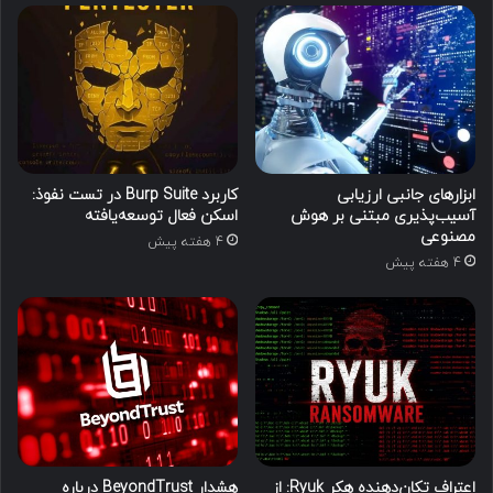
ابزارهای جانبی ارزیابی
کاربرد Burp Suite در تست نفوذ:
آسیب‌پذیری مبتنی بر هوش
اسکن فعال توسعه‌یافته
مصنوعی
4 هفته پیش
4 هفته پیش
اعتراف تکان‌دهنده هکر Ryuk: از
هشدار BeyondTrust درباره