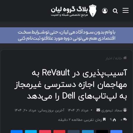
منو
ورود
جستجو برای
خانه
/
اخبار
آسیب‌پذیری در ReVault به
مهاجمان اجازه دسترسی غیرمجاز
به لپ‌تاپ‌های Dell را می‌دهد
سجاد تیموری
ا
مرداد ۲۱, ۱۴۰۴
آخرین بروزرسانی: مرداد ۲۰, ۱۴۰۴
ر
۰
9
زمان تقریبی مطالعه 2 دقیقه
س
فیسبوک
ایکس
لینکداین
تامبلر
پینتریست
پاکت
اسکایپ
مسنجر
ا