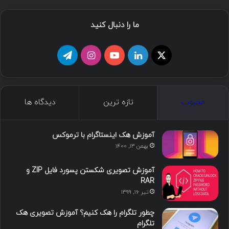
ما را دنبال کنید
ا
ل
ی
ا
ت
ی
ی
و
ی
ل
ک
ن
ت
ن
گ
محبوب
تازه ترین
دیدگاه ها
س
ک
ی
س
ر
د
و
ت
ا
آموزش هک اینستاگرام با ترموکس
بهمن ۱۳, ۱۴۰۰
ا
ب
ا
م
آموزش تصویری شکستن پسورد فایل ZIP و
ی
گ
RAR
تیر ۱۶, ۱۳۹۹
ن
ر
چطور تلگرام را هک کنیم؟ آموزش تصویری هک
ا
تلگرام