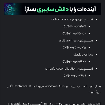
آسیب‌پذیری‌های out-of-bounds:
CVE-2025-24311
CVE-2025-25050
آسیب‌پذیری arbitrary free:
CVE-2025-25215
stack overflow:
CVE-2025-24922
آسیب‌پذیری unsafe deserialization:
CVE-2025-24919
همگی این آسیب‌پذیری‌ها بر Windows APIs مربوط به ControlVault تأثیر
می‌گذارند.
Dell در بازه زمانی مارس تا می ۲۰۲۵، برای رفع آسیب‌پذیری‌های ReVault در