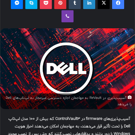
ل
وایبر
ب
ه
ا
ی
م
ی
ل
آسیب‌پذیری در ReVault به مهاجمان اجازه دسترسی غیرمجاز به لپ‌تاپ‌های Dell
را می‌دهد
آسیب‌پذیری‌های
firmware
در
ControlVault3
که بیش از
۱۰۰
مدل لپ‌تاپ
Dell
را تحت تأثیر قرار می‌دهند، به مهاجمان امکان می‌دهند احراز هویت
Windows
را دور بزنند و بدافزارهایی نصب کنند که حتی پس از نصب مجدد