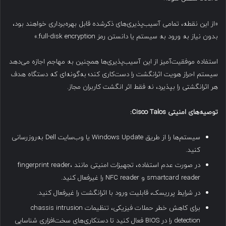
«از این نقطه، تمامی آسیب‌پذیری‌های ذکرشده قابل بهره‌برداری خواهند بود،
بدون نیاز به ورود به سیستم یا دانستن رمز full-disk encryption.»
استفاده موفقیت‌آمیز از این آسیب‌پذیری‌ها همچنین به مهاجم اجازه می‌دهد
سیستم احراز هویت اثرانگشت را دست‌کاری کند؛ به‌گونه‌ای که دستگاه هدف
هر اثرانگشتی را بپذیرد، نه فقط اثر انگشت کاربران مجاز.
توصیه‌های امنیتی
Cisco Talos:
سیستم‌ها را از طریق Windows Update یا وب‌سایت Dell به‌روزرسانی
کنید.
در صورت عدم استفاده، تجهیزات امنیتی مانند fingerprint reader،
smartcard reader و NFC reader را غیرفعال کنید.
در شرایط پرریسک، قابلیت ورود با اثرانگشت را غیرفعال کنید.
برای کاهش خطر حملات فیزیکی، تنظیمات chassis intrusion
detection را در BIOS فعال کنید تا دستکاری‌های سخت‌افزاری شناسایی