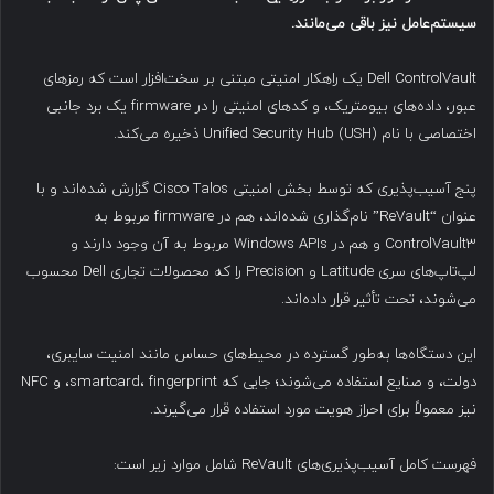
سیستم‌عامل نیز باقی می‌مانند
.
Dell ControlVault یک راهکار امنیتی مبتنی بر سخت‌افزار است که رمزهای
عبور، داده‌های بیومتریک، و کدهای امنیتی را در firmware یک برد جانبی
اختصاصی با نام Unified Security Hub (USH) ذخیره می‌کند.
پنج آسیب‌پذیری که توسط بخش امنیتی Cisco Talos گزارش شده‌اند و با
عنوان “ReVault” نام‌گذاری شده‌اند، هم در firmware مربوط به
ControlVault3 و هم در Windows APIs مربوط به آن وجود دارند و
لپ‌تاپ‌های سری Latitude و Precision را که محصولات تجاری Dell محسوب
می‌شوند، تحت تأثیر قرار داده‌اند.
این دستگاه‌ها به‌طور گسترده در محیط‌های حساس مانند امنیت سایبری،
دولت، و صنایع استفاده می‌شوند؛ جایی که smartcard، fingerprint، و NFC
نیز معمولاً برای احراز هویت مورد استفاده قرار می‌گیرند.
فهرست کامل آسیب‌پذیری‌های ReVault شامل موارد زیر است: