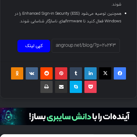
شوند.
همچنین توصیه می‌شود Enhanced Sign-in Security (ESS) را در
Windows فعال کنید تا firmwareهای ناسازگار شناسایی شوند.
کپی لینک
فیسبوک
ایکس
لینکداین
تامبلر
پینتریست
Reddit
VKontakte
Odnoklassniki
پاکت
اسکایپ
اشتراک گذاری با ایمیل
چاپ