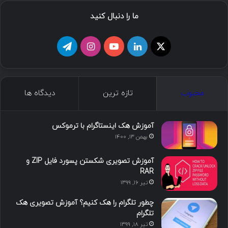
ما را دنبال کنید
ا
ل
ی
ا
ت
ی
ی
و
ی
ل
ک
ن
ت
ن
گ
محبوب
تازه ترین
دیدگاه ها
س
ک
ی
س
ر
د
و
ت
ا
آموزش هک اینستاگرام با ترموکس
بهمن ۱۳, ۱۴۰۰
ا
ب
ا
م
آموزش تصویری شکستن پسورد فایل ZIP و
ی
گ
RAR
تیر ۱۶, ۱۳۹۹
ن
ر
چطور تلگرام را هک کنیم؟ آموزش تصویری هک
ا
تلگرام
تیر ۱۸, ۱۳۹۹