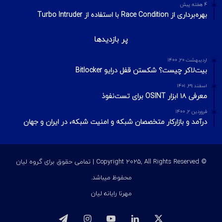
4 هفته پیش
بهره‌برداری از Race Condition با استفاده از Turbo Intruder
پر بازدیدها
اردیبهشت ۲۰, ۱۴۰۰
بیت‌لاکر چیست؟ شکستن قفل درایو Bitlocker
اسفند ۲۹, ۱۴۰۱
معرفی ۱۸ ابزار OSINT برای تست‌نفوذ
فروردین ۲, ۱۴۰۰
درآمد و بازارکار متخصصان شبکه و امنیت شبکه، در ایران و جهان
© Copyright 2025, All Rights Reserved | تمامی حقوق برای گروه لیان
محفوظ میباشد.
مهرنا رایانه لیان
ایکس
لینکداین
یوتیوب
اینستاگرام
تلگرام