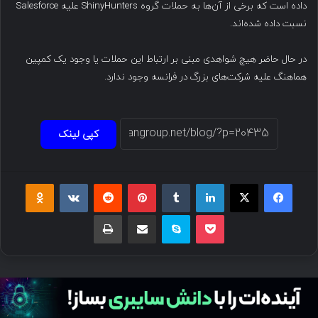
داده است که برخی از آن‌ها به حملات گروه ShinyHunters علیه Salesforce
نسبت داده شده‌اند.
در حال حاضر هیچ شواهدی مبنی بر ارتباط این حملات یا وجود یک کمپین
هماهنگ علیه شرکت‌های بزرگ در فرانسه وجود ندارد.
کپی لینک
فیسبوک
ایکس
لینکداین
تامبلر
پینتریست
Reddit
VKontakte
Odnoklassniki
پاکت
اسکایپ
اشتراک گذاری با ایمیل
چاپ