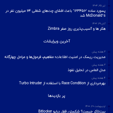
تیر ۲۵, ۱۴۰۴
پسورد ساده ‘۱۲۳۴۵۶’ باعث افشای چت‌های شغلی ۶۴ میلیون نفر در
McDonald’s شد
آبان ۲۹, ۱۴۰۲
هکر ها و آسیب‌پذیری روز صفر Zimbra
آخرین ویرایشات
2 هفته پیش
مدیریت ریسک در امنیت اطلاعات؛ مفاهیم، فرمول‌ها و مراحل چهارگانه
2 هفته پیش
مدل الماس در تحلیل نفوذ
4 هفته پیش
بهره‌برداری از Race Condition با استفاده از Turbo Intruder
پر بازدیدها
اردیبهشت ۲۰, ۱۴۰۰
بیت‌لاکر چیست؟ شکستن قفل درایو Bitlocker