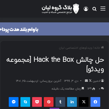
خانه
/
ویدئوهای اختصاصی لیان
حل چالش Hack the Box [مجموعه
ویدئو]
ادمین
دی ۳, ۱۳۹۹
آخرین بروزرسانی: اردیبهشت ۲۵, ۱۴۰۱
۰
139
زمان مطالعه یک دقیقه